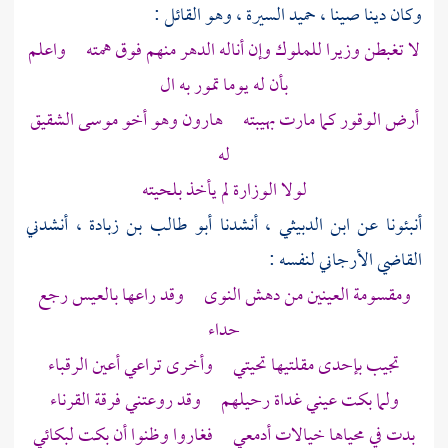
وكان دينا صينا ، حميد السيرة ، وهو القائل :
لا تغبطن وزيرا للملوك وإن أناله الدهر منهم فوق همته واعلم
بأن له يوما تمور به ال
أرض الوقور كما مارت بهيبته
هارون
وهو أخو
موسى
الشقيق
له
لولا الوزارة لم يأخذ بلحيته
أنبئونا عن
ابن الدبيثي
، أنشدنا
أبو طالب بن زبادة
، أنشدني
القاضي الأرجاني
لنفسه :
ومقسومة العينين من دهش النوى وقد راعها بالعيس رجع
حداء
تجيب بإحدى مقلتيها تحيتي وأخرى تراعي أعين الرقباء
ولما بكت عيني غداة رحيلهم وقد روعتني فرقة القرناء
بدت في محياها خيالات أدمعي فغاروا وظنوا أن بكت لبكائي