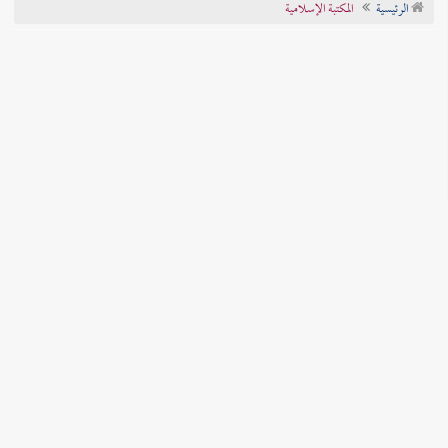
الرئيسية
المكتبة الإسلامية
تراجم الأعلام