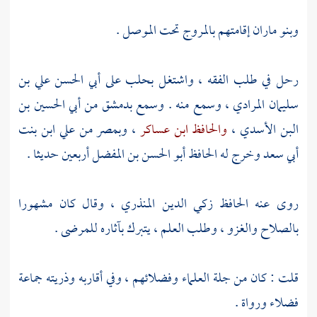
وبنو ماران
إقامتهم
بالمروج
تحت
الموصل
.
رحل في طلب الفقه ، واشتغل
بحلب
على أبي الحسن علي بن
سليمان المرادي
، وسمع منه . وسمع
بدمشق
من
أبي الحسين بن
البن الأسدي
،
والحافظ ابن عساكر
،
وبمصر
من
علي ابن بنت
أبي سعد
وخرج له
الحافظ أبو الحسن بن المفضل
أربعين حديثا .
روى عنه
الحافظ زكي الدين المنذري
، وقال كان مشهورا
بالصلاح والغزو ، وطلب العلم ، يتبرك بآثاره للمرضى .
قلت : كان من جلة العلماء وفضلائهم ، وفي أقاربه وذريته جماعة
فضلاء ورواة .