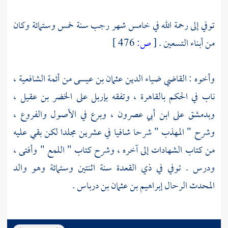
توفي إلى رحمة الله في خامس شهر رجب سنة خمس وستمائة وكان
من أبناء التسعين .
[
ص:
476 ]
وأخوه :
القاضي ضياء الدين عثمان بن عيسى
من أئمة الشافعية ،
ناب في الحكم بالقاهرة ، وتفقه
بإربل
على
الخضر بن عقيل
،
وبدمشق
على
ابن أبي عصرون
، وبرع في الأصول والفروع ،
وشرح " المهذب " شرحا شافيا في عشرين مجلدا لكن بقي عليه
من كتاب الشهادات إلى آخره ، وشرح كتاب " اللمع " وأفتى ،
ودرس . توفي في ذي القعدة سنة اثنتين وستمائة وهو والد
المحدث الرحال
إبراهيم بن عثمان بن درباس
.