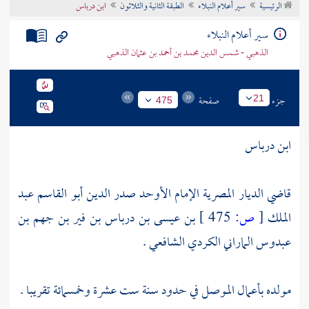
الرئيسية
سير أعلام النبلاء
الطبقة الثانية والثلاثون
ابن درباس
تراجم الأعلام
سير أعلام النبلاء
الذهبي - شمس الدين محمد بن أحمد بن عثمان الذهبي
جزء
صفحة
21
475
ابن درباس
قاضي الديار المصرية الإمام الأوحد صدر الدين أبو القاسم عبد
الملك
[
ص:
475 ]
بن عيسى بن درباس بن فير بن جهم بن
عبدوس الماراني الكردي الشافعي .
مولده بأعمال
الموصل
في حدود سنة ست عشرة وخمسمائة تقريبا .