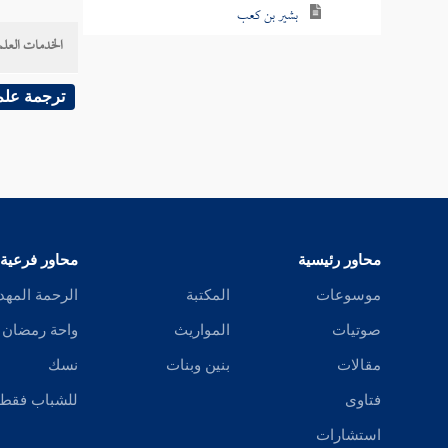
بشير بن كعب
الخدمات العلم
أبان بن عثمان
ترجمة علم
عمرو بن عثمان
مورق
أبو سلام
مالك بن أسماء
محاور رئيسية
محاور فرعية
أبو الأشعث
موسوعات
المكتبة
الرحمة المهد
صوتيات
المواريث
واحة رمضان
ربعي بن حراش
مقالات
بنين وبنات
نسك
أبو ظبيان
فتاوى
للشباب فقط
أبو عبيدة
استشارات