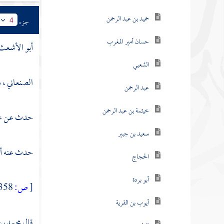
حميد بن عبد الرحمن
جزء
4
حسان أمير المغرب
أبو الأشعث ( 
الشعبي
الصنعاني ، 
عبد الرحمن
خيثمة بن عبد الرحمن
حدث عن
ع
سعيد بن جبير
حدث عنه
أ
الحجاج
أبو بردة
[
ص:
358 ]
أيوب بن القرية
قال
محمد ب