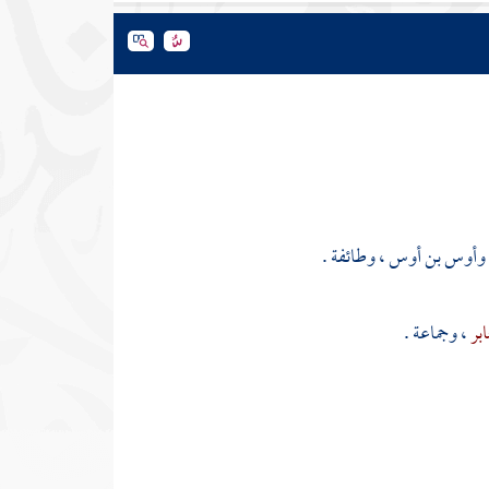
وأوس بن أوس
، وطائفة .
ابر
، وجماعة .