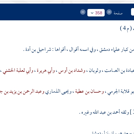
صفحة
358
م 4 )
من كبار علماء
دمشق ،
وفي اسمه أقوال ، أقواها : شراحيل بن آدة .
بادة بن الصامت
،
وثوبان
،
وشداد بن أوس
،
وأبي هريرة
،
وأبي ثعلبة الخشني
،
بو قلابة الجرمي
،
وحسان بن عطية
،
ويحيى الذماري
وعبد الرحمن بن يزيد بن ج
وثقه
أحمد بن عبد الله
وغيره .
ن سعد
هو يماني نزل
دمشق
.