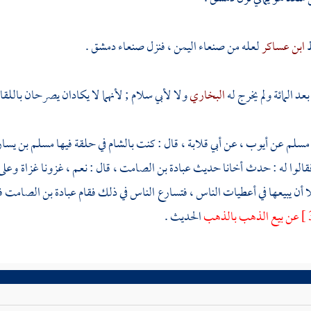
ظ
ابن عساكر
لعله من
صنعاء اليمن
، فنزل
صنعاء دمشق
.
عد المائة ولم يخرج له
البخاري
ولا
لأبي سلام
; لأنهما لا يكادان يصرحان باللقاء
مسلم
عن
أيوب
، عن
أبي قلابة ،
قال : كنت
بالشام
في حلقة فيها
مسلم بن يسا
قالوا له : حدث أخانا حديث
عبادة بن الصامت
، قال : نعم ، غزونا غزاة وعل
 أن يبيعها في أعطيات الناس ، فتسارع الناس في ذلك فقام
عبادة بن الصامت
ف
عن بيع الذهب بالذهب
الحديث .