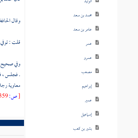
الوليد
محمد بن سعد
وقال الحاف
عامر بن سعد
قلت : توفي ب
عمر
عمرو
وفي صحيح
مصعب
. فجلس ، ف
معاوية
رجلا
إبراهيم
[
ص:
359 ]
عمير
إسماعيل
بشير بن كعب