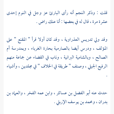
قلت : وذكر
النجم
أنه رأى البارئ عز وجل في النوم إحدى
عشرة مرة ، قال له في بعضها : أنا عنك راض .
وقد ولي تدريس العذراوية ، وقد كان أولا قرأ " المقنع " على
المؤلف ، ودرس أيضا
بالصارمية
بحارة الغرباء
،
وبمدرسة أم
الصالح
،
وبالشامية البرانية
، وناب في القضاء عن جماعة منهم
الرفيع الجيلي
، وصنف " طريقة في الخلاف " في مجلدين ، وأشياء
.
حدث عنه
أبو الفضل بن عساكر
، وابن عمه
الفخر
،
والعماد بن
بدران
،
ومحمد بن يوسف الإربلي
.