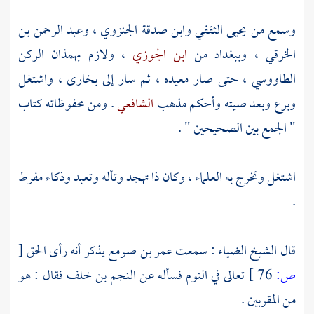
وسمع من
يحيى الثقفي
وابن صدقة الجنزوي
،
وعبد الرحمن بن
الخرقي
،
وببغداد
من
ابن الجوزي
، ولازم بهمذان
الركن
الطاووسي
، حتى صار معيده ، ثم سار إلى
بخارى
، واشتغل
وبرع وبعد صيته وأحكم مذهب
الشافعي
. ومن محفوظاته كتاب
" الجمع بين الصحيحين " .
اشتغل وتخرج به العلماء ، وكان ذا تهجد وتأله وتعبد وذكاء مفرط
.
قال الشيخ
الضياء
: سمعت
عمر بن صومع
يذكر أنه رأى الحق
[
ص:
76 ]
تعالى في النوم فسأله عن
النجم بن خلف
فقال : هو
من المقربين .