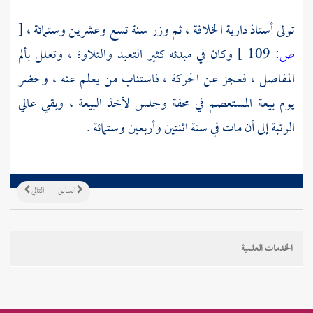
تولى أستاذ دارية الخلافة ، ثم وزر سنة تسع وعشرين وستمائة ،
[
ص:
109 ]
وكان في مبدئه كثير التعبد والتلاوة ، وتعلل بألم
المفاصل ، فعجز عن الحركة ، فاستناب من يعلم عنه ، وحضر
يوم بيعة
المستعصم
في محفة وجلس لأخذ البيعة ، وبقي عالي
الرتبة إلى أن مات في سنة اثنتين وأربعين وستمائة .
السابق
التالي
الخدمات العلمية