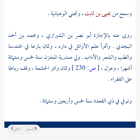
وسمع من
يحيى بن ثابت
، وتجني الوهبانية .
روى عنه بالإجازة أبو
نصر بن الشيرازي
،
ومحمد بن أحمد
البجدي
. وأقرأ علم الأوائل في داره ، وكان بارعا في الهندسة
والطب والشعر والآداب . ولي صدرية المخزن سنة خمس وستمائة
أشهرا ، وعزل ،
[
ص:
230 ]
وكان وافر الحشمة ، وقف رباطا
على الفقراء .
وتوفي في ذي القعدة سنة خمس وأربعين وستمائة .
السابق
التالي