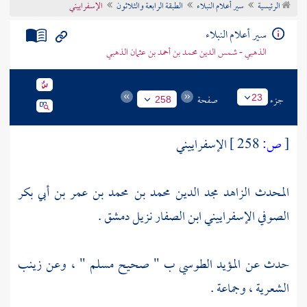
الرئيسية
سير أعلام النبلاء
الطبقة الرابعة والثلاثون
الإسفراييني
تراجم الأعلام
سير أعلام النبلاء
الذهبي - شمس الدين محمد بن أحمد بن عثمان الذهبي
جزء
صفحة
23
258
[
ص:
258 ]
الإسفراييني
المحدث الزاهد مجد الدين محمد بن محمد بن عمر بن أبي بكر
الصوفي الإسفراييني ابن الصفار نزيل
دمشق
.
حدث عن
المؤيد الطوسي
ب " صحيح
مسلم
" ، وعن
زينب
الشعرية
، وجماعة .