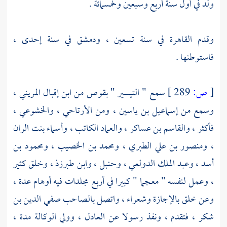
ولد في أول سنة أربع وسبعين وخمسمائة .
وقدم
القاهرة
في سنة تسعين ،
ودمشق
في سنة إحدى ،
فاستوطنها .
[
ص:
289 ]
سمع " التيسير " بقوص من
ابن إقبال المريني
،
وسمع من
إسماعيل بن ياسين
، ومن
الأرتاحي
،
والخشوعي
،
فأكثر ،
والقاسم بن عساكر
،
والعماد الكاتب
،
وأسماء بنت الران
،
ومنصور بن علي الطبري
،
ومحمد بن الخصيب
،
ومحمود بن
أسد
،
وعبد الملك الدولعي
،
وحنبل
،
وابن طبرزذ
، وخلق كثير
، وعمل لنفسه " معجما " كبيرا في أربع مجلدات فيه أوهام عدة ،
وعن خلق بالإجازة وشعراء ، واتصل بالصاحب
صفي الدين بن
شكر
، فتقدم ، ونفذ رسولا عن العادل ، وولي الوكالة مدة ،