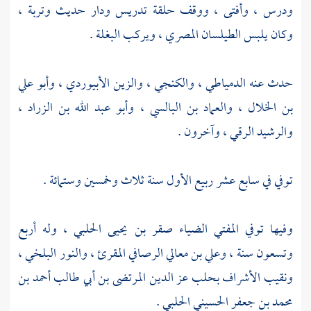
ودرس ، وأفتى ، ووقف حلقة تدريس ودار حديث وتربة ،
وكان يلبس الطيلسان المصري ، ويركب البغلة .
حدث عنه
الدمياطي
،
والكنجي
،
والزين الأبيوردي
،
وأبو علي
بن الخلال
،
والعماد بن البالسي
،
وأبو عبد الله بن الزراد
،
والرشيد الرقي
، وآخرون .
توفي في سابع عشر ربيع الأول سنة ثلاث وخمسين وستمائة .
وفيها توفي المفتي
الضياء صقر بن يحيى الحلبي
، وله أربع
وتسعون سنة ،
وعلي بن معالي الرصافي المقرئ
،
والنور البلخي
،
ونقيب الأشراف
بحلب
عز الدين المرتضى بن أبي طالب أحمد بن
محمد بن جعفر الحسيني الحلبي
.