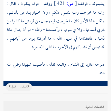
يشيعونه ، فوقف
[
ص:
421 ]
ووقفوا حوله يبكون ، فقال :
والله ما خرجت رغبة بنفسي عنكم ، ولا اختيار بلد على بلدكم ،
ولكن هذا الأمر كان ، فخرجت فيه رجال من
قريش
ما كانوا من
ذوي أسنانها ، ولا في بيوتها ، وأصبحنا - والله - لو أن جبال
مكة
ذهبا ، فأنفقناها في سبيل الله ، ما أدركنا يوما من أيامهم ،
فنلتمس أن نشاركهم في الآخرة ، فاتقى الله امرؤ .
فتوجه غازيا إلى
الشام
، واتبعه ثقله ، فأصيب شهيدا رضي الله
عنه .
السابق
التالي
الخدمات العلمية