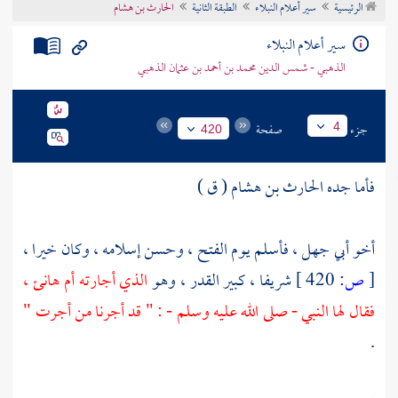
الرئيسية
سير أعلام النبلاء
الطبقة الثانية
الحارث بن هشام
تراجم الأعلام
سير أعلام النبلاء
الذهبي - شمس الدين محمد بن أحمد بن عثمان الذهبي
جزء
صفحة
4
420
فأما جده الحارث بن هشام ( ق )
أخو أبي جهل ، فأسلم يوم الفتح ، وحسن إسلامه ، وكان خيرا ،
[
ص:
420 ]
شريفا ، كبير القدر ، وهو
الذي أجارته
أم هانئ ،
فقال لها النبي - صلى الله عليه وسلم - : " قد أجرنا من أجرت "
.