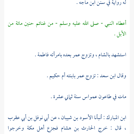
له رواية في سنن
ابن ماجه
.
أعطاه النبي - صلى الله عليه وسلم - من غنائم
حنين
مائة من
الأبل .
استشهد
بالشام
، وتزوج
عمر
بعده بامرأته
فاطمة
.
وقال
ابن سعد
: تزوج
عمر
بابنته
أم حكيم
.
مات في طاعون
عمواس
سنة ثماني عشرة .
ابن المبارك
: أنبأنا
الأسود بن شيبان
، عن
أبي نوفل بن أبي عقرب
، قال : خرج
الحارث بن هشام
فجزع
أهل
مكة
وخرجوا