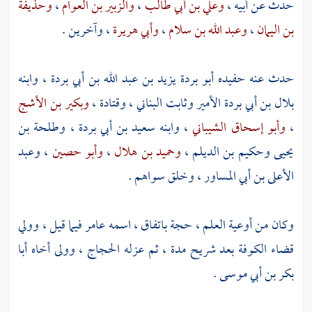
حدث عن أبيه ،
وعلي بن أبي طالب
،
والزبير بن العوام
،
وحذيفة
بن اليمان
،
وعبد الله بن سلام
،
وأبي هريرة
، وآخرين .
حدث عنه حفيده
أبو بردة يزيد بن عبد الله بن أبي بردة
، وابنه
بلال بن أبي بردة
الأمير
وثابت البناني
،
وقتادة
،
وبكير بن الأشج
،
وأبو إسحاق الشيباني
، وابنه
سعيد بن أبي بردة
،
وطلحة بن
يحيى
وحكيم بن الديلم
،
وحميد بن هلال
،
وأبو حصين
،
وعبد
الأعلى بن أبي المساور
، وخلق سواهم .
وكان من أوعية العلم ، حجة باتفاق ، اسمه
عامر
فيما قيل ، وولي
قضاء
الكوفة
بعد
شريح
مدة ، ثم عزله
الحجاج
، وولى أخاه
أبا
بكر بن أبي موسى
.