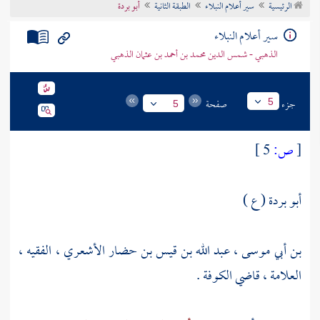
الرئيسية
سير أعلام النبلاء
الطبقة الثانية
أبو بردة
تراجم الأعلام
سير أعلام النبلاء
الذهبي - شمس الدين محمد بن أحمد بن عثمان الذهبي
جزء
صفحة
5
5
[
ص:
5 ]
أبو بردة ( ع )
بن أبي موسى ، عبد الله بن قيس بن حضار الأشعري ، الفقيه ،
العلامة ، قاضي
الكوفة
.