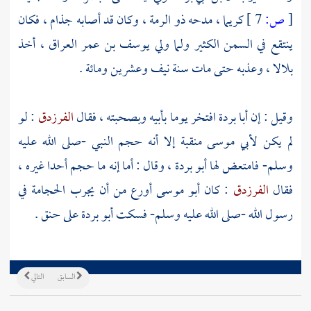
[
ص:
7 ]
كريما ، مدحه ذو الرمة ، وكان قد أصابه جذام ، فكان
ينتقع في السمن الكثير ولما ولي
يوسف بن عمر
العراق
، أخذ
بلالا
، وعذبه حتى مات سنة نيف وعشرين ومائة .
وقيل : إن
أبا بردة
افتخر يوما بأبيه وبصحبته ، فقال
الفرزدق
: لو
لم يكن
لأبي موسى
منقبة إلا أنه حجم النبي -صلى الله عليه
وسلم- فامتعض لها
أبو بردة
، وقال : أما إنه ما حجم أحدا غيره ،
فقال
الفرزدق
: كان
أبو موسى
أورع من أن يجرب الحجامة في
رسول الله -صلى الله عليه وسلم- فسكت
أبو بردة
على حنق .
السابق
التالي