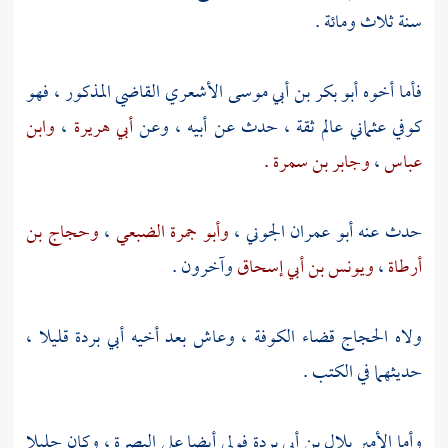
سنة ثلاث ومائة .
فأما أخوه
أبو بكر بن أبي موسى الأشعري القاضي
المذكور ، فهو
كوفي عثماني عالم ثقة ، حدث عن أبيه ، وعن
أبي هريرة
،
وابن
عباس
،
وجابر بن سمرة .
حدث عنه
أبو عمران الجوني
،
وأبو جمرة الضبعي
،
وحجاج بن
أرطاة
،
ويونس بن أبي إسحاق
وآخرون .
ولاه
الحجاج
قضاء
الكوفة
، وعاش بعد أخيه
أبي بردة
قليلا ،
حديثهما في الكتب .
وأما الأمير
بلال بن أبي بردة
فولي أيضا على
البصرة
، وكان جليلا