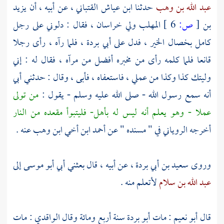
عبد الله بن وهب
حدثنا
ابن عياش القتباني
، عن أبيه ، أن
يزيد
بن
[
ص:
6 ]
المهلب
ولي
خراسان
، فقال : دلوني على رجل
كامل بخصال الخير ، فدل على
أبي بردة
، فلما رآه ، رأى رجلا
قانعا فلما كلمه رأى من مخبره أفضل من مرآه ، فقال له : إني
وليتك كذا وكذا من عملي ، فاستعفاه ، فأبى ، وقال : حدثني أبي
أنه سمع رسول الله - صلى الله عليه وسلم - يقول :
من تولى
عملا - وهو يعلم أنه ليس له بأهل- فليتبوأ مقعده من النار
أخرجه
الروياني
في " مسنده " عن
أحمد ابن أخي ابن وهب
عنه .
وروى
سعيد بن أبي بردة
، عن أبيه ، قال بعثني أبي
أبو موسى
إلى
عبد الله بن سلام
لأتعلم منه .
قال
أبو نعيم
: مات
أبو بردة
سنة أربع ومائة وقال
الواقدي
: مات