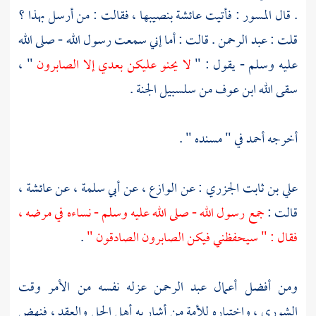
. قال
المسور
: فأتيت
عائشة
بنصيبها ، فقالت : من أرسل بهذا ؟
قلت :
عبد الرحمن
. قالت : أما إني سمعت رسول الله - صلى الله
عليه وسلم - يقول : "
لا يحنو عليكن بعدي إلا الصابرون
" ،
سقى الله
ابن عوف
من سلسبيل الجنة .
أخرجه
أحمد
في " مسنده " .
علي بن ثابت الجزري
: عن
الوازع
، عن
أبي سلمة
، عن
عائشة
،
قالت :
جمع رسول الله - صلى الله عليه وسلم - نساءه في مرضه ،
فقال : " سيحفظني فيكن الصابرون الصادقون "
.
ومن أفضل أعمال
عبد الرحمن
عزله نفسه من الأمر وقت
الشورى ، واختياره للأمة من أشار به أهل الحل والعقد ، فنهض