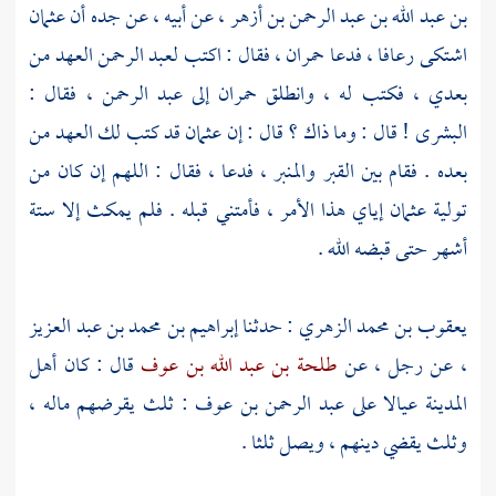
بن عبد الله بن عبد الرحمن بن أزهر
، عن أبيه ، عن جده أن
عثمان
اشتكى رعافا ، فدعا حمران ، فقال : اكتب
لعبد الرحمن
العهد من
بعدي ، فكتب له ، وانطلق
حمران
إلى
عبد الرحمن
، فقال :
البشرى ! قال : وما ذاك ؟ قال : إن
عثمان
قد كتب لك العهد من
بعده . فقام بين القبر والمنبر ، فدعا ، فقال : اللهم إن كان من
تولية
عثمان
إياي هذا الأمر ، فأمتني قبله . فلم يمكث إلا ستة
أشهر حتى قبضه الله .
يعقوب بن محمد الزهري
: حدثنا
إبراهيم بن محمد بن عبد العزيز
، عن رجل ، عن
طلحة بن عبد الله بن عوف
قال : كان
أهل
المدينة
عيالا على
عبد الرحمن بن عوف
: ثلث يقرضهم ماله ،
وثلث يقضي دينهم ، ويصل ثلثا .