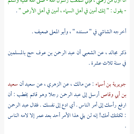
أنا أول من رضي ، فإني سمعت رسول الله - صلى الله عليه وسلم
- يقول : " إنك أمين في أهل السماء ، أمين في أهل الأرض "
.
أخرجه
الشاشي
في " مسنده " ،
وأبو المعلى
ضعيف .
ذكر
مجالد
، عن
الشعبي
أن
عبد الرحمن بن عوف
حج بالمسلمين
في سنة ثلاث عشرة .
جويرية بن أسماء
: عن
مالك
، ‌عن
الزهري
، عن
سعيد
أن
سعيد
بن أبي وقاص
أرسل إلى
عبد الرحمن
رجلا وهو قائم يخطب : أن
ارفع رأسك إلى أمر الناس . أي ادع إلى نفسك . فقال
عبد الرحمن
: ثكلتك أمك! إنه لن يلي هذا الأمر أحد بعد
عمر
إلا لامه الناس
.