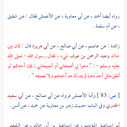
رواه أيضا
أحمد
، عن
أبي معاوية
، عن
الأعمش
فقال : عن
شقيق
، عن
أم سلمة
.
زائدة : عن
عاصم
، عن
أبي صالح
، عن
أبي هريرة
قال :
كان بين
خالد
وعبد الرحمن بن عوف
شيء ، فقال رسول الله - صلى الله
عليه وسلم - : " دعوا لي أصحابي أو أصيحابي ; فإن أحدكم لو
أنفق مثل
أحد
ذهبا لم يدرك مد أحدهم ولا نصيفه "
.
[
ص:
83 ]
وأما
الأعمش
فرواه عن
أبي صالح
، عن
أبي سعيد
الخدري
وفي الباب حديث
زهير بن معاوية
عن
حميد
، عن
أنس
.
أبو إسماعيل المؤدب
، عن
إسماعيل بن أبي خالد
، عن
الشعبي