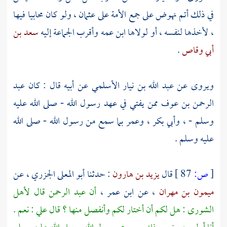
في ذلك أتم نهوض على جمع الأمة على
عثمان
، ولو كان محابيا فيها
، لأخذها لنفسه ، أو لولاها ابن عمه وأقرب الجماعة إليه
سعد بن
أبي وقاص
.
ويروى عن
عبد الله بن نيار الأسلمي
عن أبيه قال : كان
عبد
الرحمن بن عوف
ممن يفتي في عهد رسول الله - صلى الله عليه
وسلم - ،
وأبي بكر
،
وعمر
بما سمع من رسول الله - صلى الله
عليه وسلم .
[
ص:
87 ]
قال
يزيد بن هارون
: حدثنا
أبو المعلى الجزري
، عن
ميمون بن مهران
، عن
ابن عمر
،
أن
عبد الرحمن
قال لأهل
الشورى : هل لكم أن أختار لكم وأنفصل منها ؟ قال
علي
: نعم .