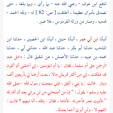
انتفع
ابن عوف
- رضي الله عنه - بما رأى ، وبما بلغه ، حتى
تصدق بأموال عظيمة ، أطلقت
[
ص:
82 ]
له - ولله الحمد -
قدميه ، وصار من ورثة الفردوس ، فلا ضير .
أنبأنا
ابن أبي عمر
، أنبأنا
حنبل
، أنبأنا
ابن الحصين
، حدثنا
ابن
المذهب
حدثنا
أبو بكر
، حدثنا
عبد الله
، حدثني أبي ، حدثنا
محمد بن عبيد
، حدثنا
الأعمش
، عن
شقيق
قال :
دخل
عبد
الرحمن
على
أم سلمة
، فقال : يا أم المؤمنين ، إني أخشى أن أكون
قد هلكت ، إني من أكثر
قريش
مالا ، بعت أرضا لي بأربعين ألف
دينار . قالت : يا بني ، أنفق ، فإني سمعت رسول الله - صلى الله
عليه وسلم - يقول : " إن من أصحابي من لن يراني بعد أن أفارقه
" فأتيت
عمر
فأخبرته . فأتاها ، فقال : بالله ، أنا منهم ؟ قالت :
اللهم لا ، ولن أبرئ أحدا بعدك .