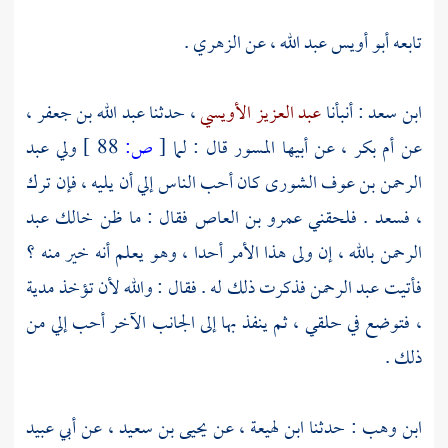
تابعه
أبو أويس عبد الله
، عن
الزهري
.
ابن سعد
: أنبأنا
عبد العزيز الأويسي
، حدثنا
عبد الله بن جعفر
،
عن
أم بكر
، عن أبيها
المسور
قال : لما
[
ص:
88 ]
ولي
عبد
الرحمن بن عوف
الشورى كان أحب الناس إلي أن يليه ، فإن ترك
،
فسعد
. فلحقني
عمرو بن العاص
فقال : ما ظن خالك
عبد
الرحمن
بالله ، إن ولى هذا الأمر أحدا ، وهو يعلم أنه خير منه ؟
فأتيت
عبد الرحمن
فذكرت ذلك له . فقال : والله لأن تؤخذ مدية
، فتوضع في حلقي ، ثم ينفذ بها إلى الجانب الآخر أحب إلي من
ذلك .
ابن وهب
: حدثنا
ابن لهيعة
، عن
يحيى بن سعيد
، عن
أبي عبيد