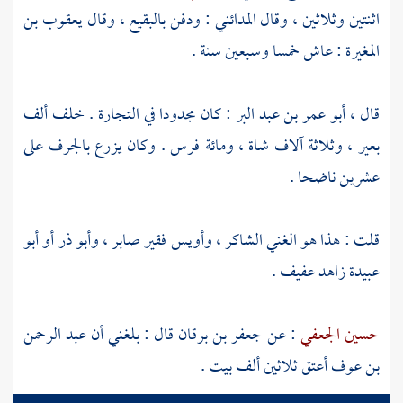
اثنتين وثلاثين ، وقال
المدائني
: ودفن
بالبقيع
، وقال
يعقوب بن
المغيرة
: عاش خمسا وسبعين سنة .
قال ،
أبو عمر بن عبد البر
: كان مجدودا في التجارة . خلف ألف
بعير ، وثلاثة آلاف شاة ، ومائة فرس . وكان يزرع بالجرف على
عشرين ناضحا .
قلت : هذا هو الغني الشاكر ،
وأويس
فقير صابر ،
وأبو ذر
أو
أبو
عبيدة
زاهد عفيف .
حسين الجعفي
: عن
جعفر بن برقان
قال : بلغني أن
عبد الرحمن
بن عوف
أعتق ثلاثين ألف بيت .