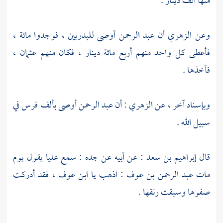
منها ألف دينار .
وعن
الزهري
أن
عبد الرحمن
أوصى للبدريين ، فوجدوا مائة ،
فأعطى كل واحد منهم أربع مائة دينار ، فكان منهم
عثمان
،
فأخذها .
وبإسناد آخر ، عن
الزهري
: أن
عبد الرحمن
أوصى بألف فرس في
سبيل الله .
قال
إبراهيم بن سعد
: عن أبيه عن جده : سمع
عليا
يقول يوم
مات
عبد الرحمن بن عوف
: اذهب يا
ابن عوف
، فقد أدركت
صفوها وسبقت رنقها .