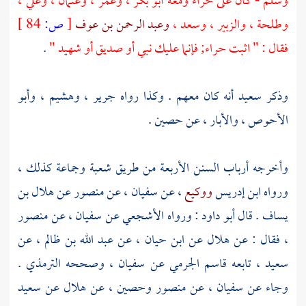
وسلم - كان على
حراء
ومعه
أبو بكر
،
وعمر
،
وعثمان
،
وعلي
،
وطلحة
،
والزبير
،
وسعد
،
وعبد الرحمن بن عوف
[
ص:
84 ]
فقال : " اثبت
حراء;
فإنما عليك نبي أو صديق أو شهيد "
.
وذكر
سعيد
أنه كان معهم . وكذا رواه
جرير
،
وهشيم
،
وأبو
الأحوص
،
والأبار
، عن
حصين
.
وأخرجه أرباب السنن الأربعة من طريق
شعبة
وجماعة كذلك ،
ورواه
ابن إدريس
ووكيع
، عن
سفيان
، عن
منصور
عن
هلال بن
يساف
. قال
أبو داود
: ورواه
الأشجعي
عن
سفيان
، عن
منصور
، فقال : عن
هلال
عن
ابن حيان
، عن
عبد الله بن ظالم
، عن
سعيد
، تابعه
قاسم الجرمي
عن
سفيان
، وصححه
الترمذي
.
وجاء عن
سفيان
، عن
منصور
وحصين
، عن
هلال
عن
سعيد