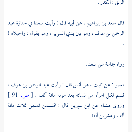
الرنق : الكدر .
قال
سعد بن إبراهيم
، عن أبيه قال : رأيت
سعدا
في جنازة
عبد
الرحمن بن عوف
، وهو بين يدي السرير ، وهو يقول : واجبلاه !
.
رواه جماعة عن
سعد
.
معمر
: عن
ثابت
، عن
أنس
قال : رأيت
عبد الرحمن بن عوف
،
قسم لكل امرأة من نسائه بعد موته مائة ألف .
[
ص:
91 ]
وروى
هشام
عن
ابن سيرين
قال : اقتسمن ثمنهن ثلاث مائة
ألف وعشرين ألفا .