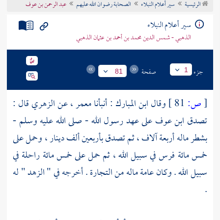
الرئيسية
سير أعلام النبلاء
الصحابة رضوان الله عليهم
عبد الرحمن بن عوف
تراجم الأعلام
سير أعلام النبلاء
الذهبي - شمس الدين محمد بن أحمد بن عثمان الذهبي
جزء
صفحة
1
81
[
ص:
81 ]
وقال
ابن المبارك
: أنبأنا
معمر
، عن
الزهري
قال :
تصدق
ابن عوف
على عهد رسول الله - صلى الله عليه وسلم -
بشطر ماله أربعة آلاف ، ثم تصدق بأربعين ألف دينار ، وحمل على
خمس مائة فرس في سبيل الله ، ثم حمل على خمس مائة راحلة في
سبيل الله . وكان عامة ماله من التجارة . أخرجه في " الزهد " له
.