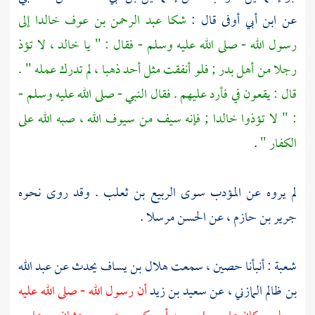
عن
ابن أبي أوفى
قال :
شكا
عبد الرحمن بن عوف
خالدا
إلى
رسول الله - صلى الله عليه وسلم - فقال : " يا
خالد
، لا تؤذ
رجلا من أهل
بدر
; فلو أنفقت مثل أحد ذهبا ، لم تدرك عمله " .
قال : يقعون في فأرد عليهم . فقال النبي - صلى الله عليه وسلم -
: " لا تؤذوا
خالدا
; فإنه سيف من سيوف الله ، صبه الله على
الكفار "
.
لم يروه عن
المؤدب
سوى
الربيع بن ثعلب
. وقد روى نحوه
جرير بن حازم
، عن
الحسن
مرسلا .
شعبة
: أنبأنا
حصين
، سمعت
هلال بن يساف
يحدث عن
عبد الله
بن ظالم المازني
، عن
سعيد بن زيد
أن رسول الله - صلى الله عليه