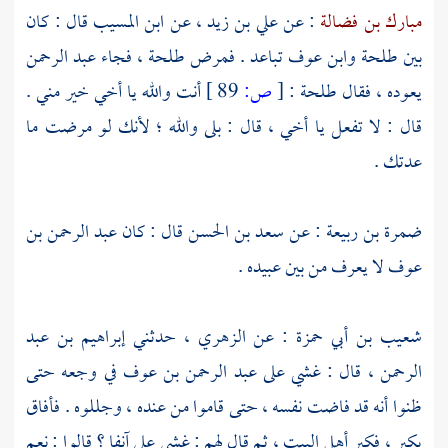
مبارك بن فضالة
: عن
علي بن زيد
، عن
ابن المسيب
قال : كان
بين
طلحة
وابن عوف
تباعد . فمرض
طلحة
، فجاء
عبد الرحمن
يعوده ، فقال
طلحة
:
[
ص:
89 ]
أنت والله يا أخي خير مني .
قال : لا تفعل يا أخي ، قال : بلى والله ؛ لأنك لو مرضت ما
عدتك .
ضمرة بن ربيعة
: عن
سعد بن الحسن
قال : كان
عبد الرحمن بن
عوف
لا يعرف من بين عبيده .
شعيب بن أبي حمزة
: عن
الزهري
، حدثني
إبراهيم بن عبد
الرحمن
، قال : غشي على
عبد الرحمن بن عوف
في وجعه حتى
ظنوا أنه قد فاضت نفسه ، حتى قاموا من عنده ، وجللوه . فأفاق
يكبر ، فكبر أهل البيت ، ثم قال لهم : غشي علي آنفا ؟ قالوا : نعم