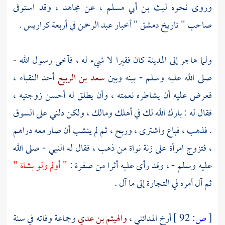
وروى نحوه
ليث بن أبي مسلم
، عن مجاهد ، وقد استوفى
صاحب " تاريخ دمشق " أخبار
عبد الرحمن
في أربعة كراريس .
ولما هاجر إلى
المدينة
كان فقيرا لا شيء له ، فآخى رسول الله -
صلى الله عليه وسلم - بينه وبين
سعد بن الربيع
أحد النقباء ،
فعرض عليه أن يشاطره نعمته ، وأن يطلق له أحسن زوجتيه ،
فقال له : بارك الله لك في أهلك ومالك ، ولكن دلني على السوق
. فذهب ، فباع واشترى ، وربح ، ثم لم ينشب أن صار معه دراهم
، فتزوج امرأة على زنة نواة من ذهب ، فقال له النبي - صلى الله
عليه وسلم - ، وقد رأى عليه أثرا من صفرة :
" أولم ولو بشاة "
ثم آل أمره في التجارة إلى ما آل .
[
ص:
92 ]
أرخ المدائني ،
والهيثم بن عدي
وجماعة وفاته في سنة