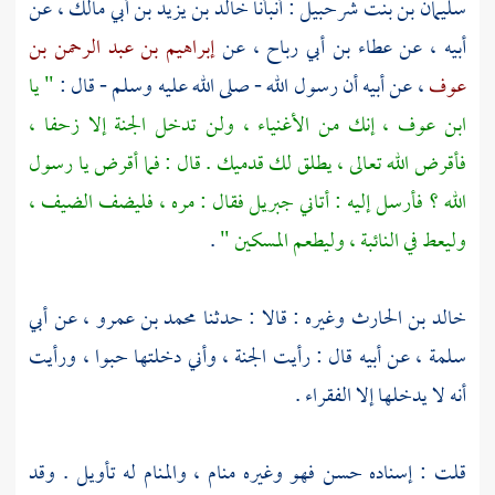
سليمان بن بنت شرحبيل
: أنبأنا
خالد بن يزيد بن أبي مالك
، عن
أبيه ، عن
عطاء بن أبي رباح
، عن
إبراهيم بن عبد الرحمن بن
عوف
، عن أبيه أن رسول الله - صلى الله عليه وسلم - قال :
" يا
ابن عوف
، إنك من الأغنياء ، ولن تدخل الجنة إلا زحفا ،
فأقرض الله تعالى ، يطلق لك قدميك . قال : فما أقرض يا رسول
الله ؟ فأرسل إليه : أتاني
جبريل
فقال : مره ، فليضف الضيف ،
وليعط في النائبة ، وليطعم المسكين "
.
خالد بن الحارث
وغيره : قالا : حدثنا
محمد بن عمرو
، عن
أبي
سلمة
، عن أبيه قال : رأيت الجنة ، وأني دخلتها حبوا ، ورأيت
أنه لا يدخلها إلا الفقراء .
قلت : إسناده حسن فهو وغيره منام ، والمنام له تأويل . وقد