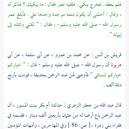
فلم يعطه . فخرج يبكي . فلقيه
عمر
فقال : ما يبكيك ؟ فذكر له
، وقال : أخشى أن يكون منعه موجدة وجدها علي . فأبلغ
عمر
رسول الله - صلى الله عليه وسلم - ، فقال : " لكني وكلته إلى
إيمانه "
.
قريش بن أنس
: عن
محمد بن عمرو
، عن
أبي سلمة
، عن
أبي
هريرة
أن رسول الله - صلى الله عليه وسلم - قال :
" خياركم
خياركم لنسائي "
فأوصى لهن
عبد الرحمن
بحديقة ، قومت بأربع
مائة ألف .
قال
عبد الله بن جعفر الزهري
: حدثتنا
أم بكر بنت المسور
، أن
عبد الرحمن
باع أرضا له من
عثمان
بأربعين ألف دينار ، فقسمه في
فقراء
بني زهرة
،
[
ص:
86 ]
وفي
المهاجرين
، وأمهات المؤمنين