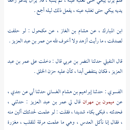
فلم يزل يبكي حتى تغلبه عينه ، ثم ينتبه ، فلا يزال يدعو رافعا
يديه يبكي حتى تغلبه عينه ، يفعل ذلك ليله أجمع .
ابن المبارك
، عن
هشام بن الغاز
، عن
مكحول
: لو حلفت
لصدقت ، ما رأيت أزهد ولا أخوف لله من
عمر بن عبد العزيز
.
قال
النفيلي
حدثنا
النضر بن عربي
قال : دخلت على
عمر بن عبد
العزيز
، فكان ينتفض أبدا ، كأن عليه حزن الخلق .
الفسوي
: حدثنا
إبراهيم بن هشام الغساني
حدثنا أبي عن جدي ،
عن
ميمون بن مهران
قال لي
عمر بن عبد العزيز
: حدثني ،
فحدثته ، فبكى بكاء شديدا ، فقلت : لو علمت لحدثتك ألين منه
، فقال إنا نأكل العدس ، وهي ما علمت مرقة للقلب ، مغزرة