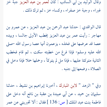
وقال
الوليد بن أبي السائب
: كان
لعمر بن عبد العزيز
جبة خز
غبراء ، وجبة خز صفراء ، وكساء خز ، ثم ترك ذلك .
قال
الواقدي
: حدثنا
عبد الرحمن بن عبد العزيز
، عن
عمرو بن
مهاجر
: رأيت
عمر بن عبد العزيز
يخطب الأولى جالسا ، وبيده
عصا قد عرضها على فخذه ، يزعمون أنها عصا رسول الله -صلى
الله عليه وسلم- فإذا فرغ من خطبته سكت ، ثم قام فخطب
الثانية متوكئا عليها ، فإذا مل لم يتوكأ ، وحملها حملا فإذا دخل في
الصلاة ، وضعها إلى جنبه .
وفي " الزهد "
لابن المبارك
، أخبرنا
إبراهيم بن نشيط
، حدثنا
سليمان بن حميد
، عن
أبي عبيدة بن عقبة بن نافع
أنه دخل على
فاطمة بنت عبد الملك
[
ص:
136 ]
فقال : ألا تخبريني عن
عمر