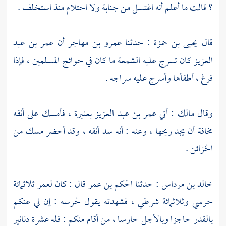
؟ قالت ما أعلم أنه اغتسل من جنابة ولا احتلام منذ استخلف .
قال
يحيى بن حمزة
: حدثنا
عمرو بن مهاجر
أن
عمر بن عبد
العزيز
كان تسرج عليه الشمعة ما كان في حوائج المسلمين ، فإذا
فرغ ، أطفأها وأسرج عليه سراجه .
وقال
مالك
: أتي
عمر بن عبد العزيز
بعنبرة ، فأمسك على أنفه
مخافة أن يجد ريحها ، وعنه : أنه سد أنفه ، وقد أحضر مسك من
الخزائن .
خالد بن مرداس
: حدثنا
الحكم بن عمر
قال : كان
لعمر
ثلاثمائة
حرسي وثلاثمائة شرطي ، فشهدته يقول لحرسه : إن لي عنكم
بالقدر حاجزا وبالأجل حارسا ، من أقام منكم : فله عشرة دنانير