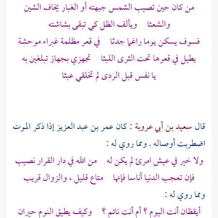
من كان حين تصيب الشمس جبهته أو الغبار يخاف الشين
والشعثا ويألف الظل كي تبقى بشاشته
فسوف يسكن يوما راغما جدثا في قعر مظلمة غبراء موحشة
يطيل في قعرها تحت الثرى اللبثا تجهزي بجهاز تبلغين به
يا نفس قبل الردى لم تخلقي عبثا
قال
سعيد بن أبي عروبة
: كان
عمر بن عبد العزيز
إذا ذكر الموت
اضطربت أوصاله . ومما روي له :
ولا خير في عيش امرئ لم يكن له من الله في دار القرار نصيب
فإن تعجب الدنيا أناسا فإنها متاع قليل ، والزوال قريب
ومما روي له :
أيقظان أنت اليوم ؟ أم أنت نائم ؟ وكيف يطيق النوم حيران