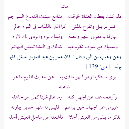
هائم
فلو كنت يقظان الغداة لخرقت مدامع عينيك الدموع السواجم
تسر بما يبلى وتفرح بالمنى كما اغتر باللذات في اليوم حالم
نهارك يا مغرور سهو وغفلة وليلك نوم والردى لك لازم
وسعيك فيما سوف تكره غبه كذلك في الدنيا تعيش البهائم
وعن
وهيب بن الورد
قال : كان
عمر بن عبد العزيز
يتمثل كثيرا
بهذه .
[
ص:
139 ]
يرى مستكينا وهو للهو ماقت به عن حديث القوم ما هو
شاغله
وأزعجه علم عن الجهل كله وما عالم شيئا كمن هو جاهله
عبوس عن الجهال حين يراهم فليس له منهم خدين يهازله
تذكر ما يبقى من العيش آجلا فأشغله عن عاجل العيش آجله