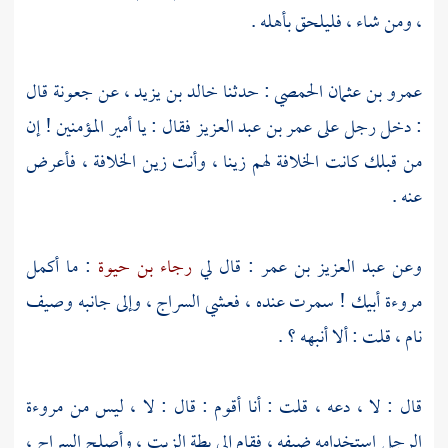
، ومن شاء ، فليلحق بأهله .
عمرو بن عثمان الحمصي
: حدثنا
خالد بن يزيد
، عن
جعونة
قال
: دخل رجل على
عمر بن عبد العزيز
فقال : يا أمير المؤمنين ! إن
من قبلك كانت الخلافة لهم زينا ، وأنت زين الخلافة ، فأعرض
عنه .
وعن
عبد العزيز بن عمر
: قال لي
رجاء بن حيوة
: ما أكمل
مروءة أبيك ! سمرت عنده ، فعشي السراج ، وإلى جانبه وصيف
نام ، قلت : ألا أنبهه ؟ .
قال : لا ، دعه ، قلت : أنا أقوم : قال : لا ، ليس من مروءة
الرجل استخدامه ضيفه ، فقام إلى بطة الزيت ، وأصلح السراج ،