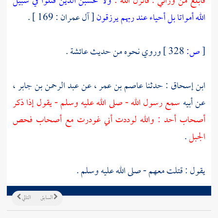
فأبلغ من ورائي . فأنزل الله :
ولا تحسبن الذين قتلوا في سبيل
الله أمواتا بل أحياء عند ربهم يرزقون
[ آل عمران : 169 ] .
[
ص:
328 ]
وروي نحوه من حديث
عائشة
.
ابن إسحاق
: حدثنا
عاصم بن عمر
، عن
عبد الرحمن بن جابر
،
عن أبيه
سمع رسول الله - صلى الله عليه وسلم - يقول إذا ذكر
أصحاب
أحد
: والله لوددت أني غودرت مع أصحاب فحص
الجبل
.
يقول : قتلت معهم - صلى الله عليه وسلم .
السابق
التالي