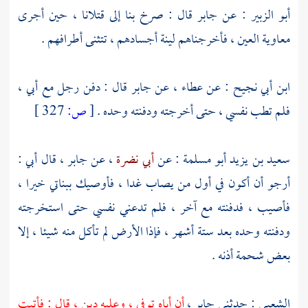
أبو الزبير
: عن
جابر
قال : صرخ بنا إلى قتلانا ، حين أجرى
معاوية
العين ، فأخرجناهم لينة أجسادهم ، تتثنى أطرافهم .
ابن أبي نجيح
: عن
عطاء
، عن
جابر
قال : دفن رجل مع أبي ،
فلم تطب نفسي ، حتى أخرجته ودفنته وحده .
[
ص:
327 ]
سعيد بن يزيد أبو مسلمة
: عن
أبي نضرة
، عن
جابر
، قال أبي :
أرجو أن أكون في أول من يصاب غدا ، فأوصيك ببناتي خيرا ،
فأصيب ، فدفنته مع آخر ، فلم تدعني نفسي حتى استخرجته
ودفنته وحده بعد ستة أشهر ، فإذا الأرض لم تأكل منه شيئا ، إلا
بعض شحمة أذنه .
الشعبي
: حدثني
جابر
،
أن أباه توفي ، وعليه دين ، قال : فأتيت