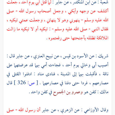
شعبة
: عن
ابن المنكدر
، عن
جابر
:
لما قتل أبي يوم
أحد
، جعلت
أكشف عن وجهه وأبكي ، وجعل أصحاب رسول الله - صلى
الله عليه وسلم - ينهوني وهو لا ينهاني ، وجعلت عمتي تبكيه ،
فقال النبي - صلى الله عليه وسلم - : تبكيه أو لا تبكيه ما زالت
الملائكة تظلله بأجنحتها حتى رفعتموه
.
شريك
: عن
الأسود بن قيس
، عن
نبيح العنزي
، عن
جابر
قال :
أصيب أبي وخالي يوم
أحد
، فجاءت أمي بهما قد عرضتهما على
ناقة ، فأقبلت بهما إلى
المدينة
، فنادى مناد : ادفنوا القتلى في
مصارعهم ، فردا حتى دفنا في مصارعهما .
[
ص:
326 ]
قال
مالك
: كفن هو
وعمرو بن الجموح
في كفن واحد .
وقال
الأوزاعي
: عن
الزهري
، عن
جابر
أن رسول الله - صلى