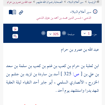
الرئيسية
سير أعلام النبلاء
الصحابة رضوان الله عليهم
عبد الله بن عمرو بن حرام
تراجم الأعلام
سير أعلام النبلاء
الذهبي - شمس الدين محمد بن أحمد بن عثمان الذهبي
جزء
صفحة
1
325
عبد الله بن عمرو بن حرام
ابن ثعلبة بن حرام بن كعب بن غنم بن كعب بن سلمة بن سعد
بن علي بن
[
ص:
325 ]
أسد بن ساردة بن تزيد بن جشم بن
الخزرج ، الأنصاري السلمي ، أبو جابر أحد النقباء ليلة
العقبة
شهد
بدرا
واستشهد يوم
أحد
.