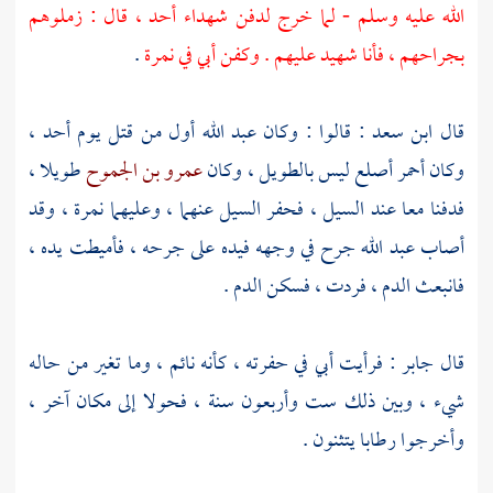
الله عليه وسلم - لما خرج لدفن شهداء
أحد
، قال : زملوهم
بجراحهم ، فأنا شهيد عليهم . وكفن أبي في نمرة
.
قال
ابن سعد
: قالوا : وكان
عبد الله
أول من قتل يوم
أحد
،
وكان أحمر أصلع ليس بالطويل ، وكان
عمرو بن الجموح
طويلا ،
فدفنا معا عند السيل ، فحفر السيل عنهما ، وعليهما نمرة ، وقد
أصاب
عبد الله
جرح في وجهه فيده على جرحه ، فأميطت يده ،
فانبعث الدم ، فردت ، فسكن الدم .
قال
جابر
: فرأيت أبي في حفرته ، كأنه نائم ، وما تغير من حاله
شيء ، وبين ذلك ست وأربعون سنة ، فحولا إلى مكان آخر ،
وأخرجوا رطابا يتثنون .