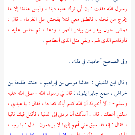
رسول الله فقلت : إن أبي ترك عليه دينا ، وليس عندنا إلا ما
يخرج من نخله ، فانطلق معي لئلا يفحش علي الغرماء . قال :
فمشى حول بيدر من بيادر التمر ، ودعا ، ثم جلس عليه ،
فأوفاهم الذي لهم ، وبقي مثل الذي أعطاهم
.
وفي الصحيح أحاديث في ذلك .
وقال
ابن المديني
: حدثنا
موسى بن إبراهيم
، حدثنا
طلحة بن
خراش
، سمع
جابرا
يقول :
قال لي رسول الله - صلى الله عليه
وسلم - : ألا أخبرك أن الله كلم أباك كفاحا ، فقال : يا عبدي ،
سلني أعطك . قال : أسألك أن تردني إلى الدنيا ، فأقتل فيك ثانيا
، فقال : إنه قد سبق مني أنهم إليها لا يرجعون . قال : يا رب ،