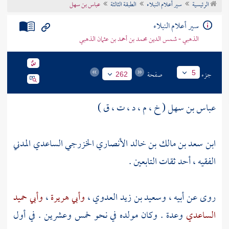
الرئيسية
سير أعلام النبلاء
الطبقة الثالثة
عباس بن سهل
تراجم الأعلام
سير أعلام النبلاء
الذهبي - شمس الدين محمد بن أحمد بن عثمان الذهبي
جزء
صفحة
5
262
عباس بن سهل ( خ ، م ، د ، ت ، ق )
ابن سعد بن مالك بن خالد الأنصاري الخزرجي الساعدي المدني
الفقيه ، أحد ثقات التابعين .
روى عن أبيه ،
وسعيد بن زيد العدوي
،
وأبي هريرة
،
وأبي حميد
الساعدي
وعدة . وكان مولده في نحو خمس وعشرين . في أول