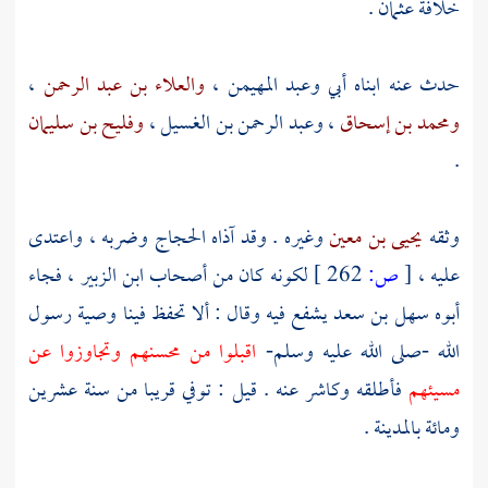
خلافة
عثمان
.
حدث عنه ابناه
أبي
وعبد المهيمن
،
والعلاء بن عبد الرحمن
،
ومحمد بن إسحاق
،
وعبد الرحمن بن الغسيل
،
وفليح بن سليمان
.
وثقه
يحيى بن معين
وغيره . وقد آذاه
الحجاج
وضربه ، واعتدى
عليه ،
[
ص:
262 ]
لكونه كان من أصحاب
ابن الزبير
، فجاء
أبوه
سهل بن سعد
يشفع فيه وقال : ألا تحفظ فينا وصية رسول
الله -صلى الله عليه وسلم-
اقبلوا من محسنهم وتجاوزوا عن
مسيئهم
فأطلقه وكاشر عنه . قيل : توفي قريبا من سنة عشرين
ومائة
بالمدينة
.