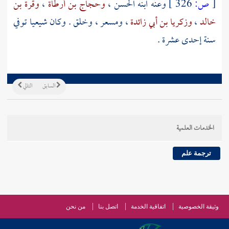
[
ص:
326 ]
وعنه ابنه
الحسن
،
وحجاج بن أرطاة
،
وقرة بن
خالد
،
وزكريا بن أبي زائدة
،
ومسعر
، وخلق . وكان شيعيا توفي
سنة إحدى عشرة .
السابق
التالي
الخدمات العلمية
ترجمة علم
وثيقة الخصوصية
اتفاقية الخدمة
اتصل بنا
من نحن