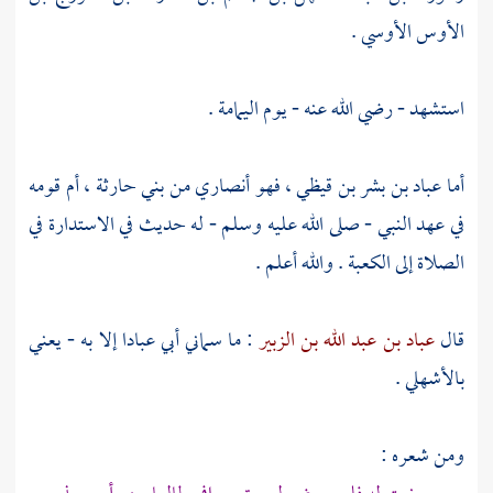
الأوس الأوسي
.
استشهد - رضي الله عنه - يوم
اليمامة
.
أما
عباد بن بشر بن قيظي
، فهو أنصاري من
بني حارثة
، أم قومه
في عهد النبي - صلى الله عليه وسلم - له حديث في الاستدارة في
الصلاة إلى
الكعبة
. والله أعلم .
قال
عباد بن عبد الله بن الزبير
: ما سماني أبي
عبادا
إلا به - يعني
بالأشهلي .
ومن شعره :