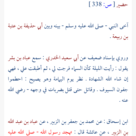
حضير
[
ص:
338 ]
آخى النبي - صلى الله عليه وسلم - بينه وبين
أبي حذيفة بن عتبة
بن ربيعة
.
وروي بإسناد ضعيف عن
أبي سعيد الخدري
: سمع
عباد بن بشر
يقول : رأيت الليلة كأن السماء فرجت لي ، ثم أطبقت علي ، فهي
إن شاء الله الشهادة . نظر يوم
اليمامة
وهو يصيح : احطموا
جفون السيوف . وقاتل حتى قتل بضربات في وجهه - رضي الله
عنه .
ابن إسحاق
: عن
محمد بن جعفر بن الزبير
، عن
عباد بن عبد الله
بن الزبير
، عن
عائشة
قال :
تهجد رسول الله - صلى الله عليه