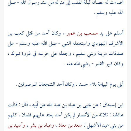
أضاءت له عصاته ليلة انقلب إلى منزله من عند رسول الله - صلى
الله عليه وسلم .
أسلم على يد
مصعب بن عمير
، وكان أحد من قتل
كعب بن
الأشرف اليهودي
واستعمله النبي - صلى الله عليه وسلم - على
صدقات
مزينة
وبني سليم
، وجعله على حرسه في غزوة
تبوك
،
وكان كبير القدر - رضي الله عنه .
أبلى يوم
اليمامة
بلاء حسنا ، وكان أحد الشجعان الموصوفين .
ابن إسحاق
: عن
يحيى بن عباد بن عبد الله
عن أبيه ، قال : قالت
عائشة
: ثلاثة من
الأنصار
لم يكن أحد يعتد عليهم فضلا ، كلهم
من
بني عبد الأشهل
:
سعد بن معاذ
،
وعباد بن بشر
،
وأسيد بن