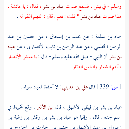
وسلم - في بيتي ، فسمع صوت
عباد بن بشر
، فقال : يا
عائشة
،
هذا صوت
عباد بن بشر
؟ قلت : نعم . قال : اللهم اغفر له
.
حماد بن سلمة
: عن
محمد بن إسحاق
، عن
حصين بن عبد
الرحمن الخطمي
، عن
عبد الرحمن بن ثابت الأنصاري
، عن
عباد
بن بشر
أن النبي - صلى الله عليه وسلم - قال :
يا معشر
الأنصار
، أنتم الشعار والناس الدثار
.
[
ص:
339 ]
قال
علي بن المديني
: لا أحفظ لعباد سواه .
عباد بن بشر بن قيظي الأشهلي
، قال
ابن الأثير
: وقع تخبيط في
اسم جده . قال : وإنما هو
عباد بن بشر بن وقش بن زغبة بن
زعوراء بن عبد الأشهل بن جشم بن الحارث بن الخزرج بن