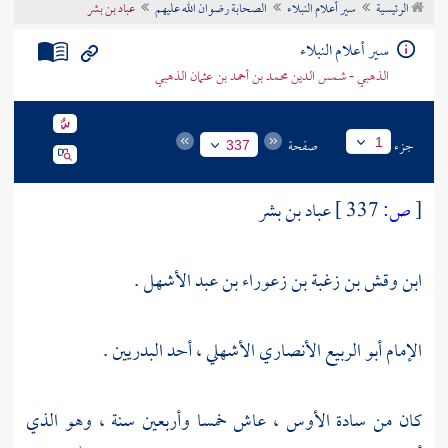
الرئيسية
سير أعلام النبلاء
الصحابة رضوان الله عليهم
عباد بن بشر
تراجم الأعلام
سير أعلام النبلاء
الذهبي - شمس الدين محمد بن أحمد بن عثمان الذهبي
جزء
صفحة
1
337
[
ص:
337 ]
عباد بن بشر
ابن وقش بن زغبة بن زعوراء بن عبد الأشهل .
الإمام
أبو الربيع الأنصاري الأشهلي
، أحد البدريين .
كان من سادة
الأوس
، عاش خمسا وأربعين سنة ، وهو الذي