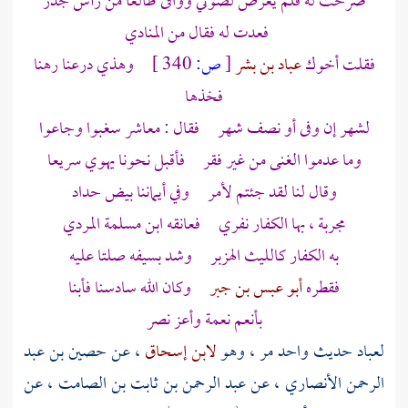
صرخت له فلم يعرض لصوتي ووافى طالعا من رأس جذر
فعدت له فقال من المنادي
فقلت أخوك
عباد بن بشر
[
ص:
340 ]
وهذي درعنا رهنا
فخذها
لشهر إن وفى أو نصف شهر فقال : معاشر سغبوا وجاعوا
وما عدموا الغنى من غير فقر فأقبل نحونا يهوي سريعا
وقال لنا لقد جئتم لأمر وفي أيماننا بيض حداد
مجربة ، بها الكفار نفري فعانقه
ابن مسلمة
المردي
به الكفار كالليث الهزبر وشد بسيفه صلتا عليه
فقطره
أبو عبس بن جبر
وكان الله سادسنا فأبنا
بأنعم نعمة وأعز نصر
لعباد
حديث واحد مر ، وهو
لابن إسحاق
، عن
حصين بن عبد
الرحمن الأنصاري
، عن
عبد الرحمن بن ثابت بن الصامت
، عن