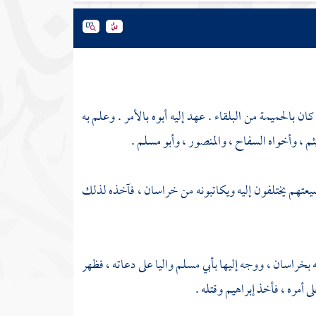
 كان
بالحميمة
من
البلقاء
. عهد إليه أبوه بالأمر . وعلم به
ثم
، وأخواه
السفاح
،
والمنصور
،
وأبو مسلم
.
عتهم يختلفون إليه ويكاتبونه من
خراسان
، فآخذه لذلك
ه
بخراسان
، ووجه إليها
بأبي مسلم
واليا على دعاته ، فظهر
ى أمره ، فأخذ
إبراهيم
وقتله .