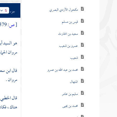
مكحول الأزدي البصري
جزء
5
قيس بن مسلم
[
ص:
379 ]
سعيد بن الحارث
هو السيد أب
عمرو بن شعيب
مروان الحما
شعيب
قال
ابن سع
محمد بن عبد الله بن عمرو
مروان
.
المنهال
سليم بن عامر
قال
الخطبي
محمد بن يحيى
هناك ، فكان