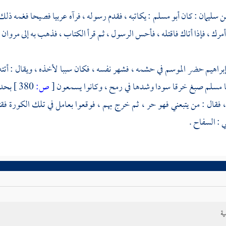
ن سليمان
: كان
أبو مسلم
: يكاتبه ، فقدم رسوله ، فرآه عربيا فصيحا فغمه ذلك
أمرك ، فإذا أتاك فاقتله ، فأحس الرسول ، ثم قرأ الكتاب ، فذهب به إلى
مروان
،
براهيم
حضر الموسم في حشمه ، فشهر نفسه ، فكان سببا لأخذه ، ويقال : أتت
ا مسلم
صبغ خرقا سودا وشدها في رمح ، وكانوا يسمعون
[
ص:
380 ]
بحدي
 فقال : من يتبعني فهو حر ، ثم خرج بهم ، فوقعوا بعامل في تلك الكورة فقتل
ي :
السفاح
.
ية