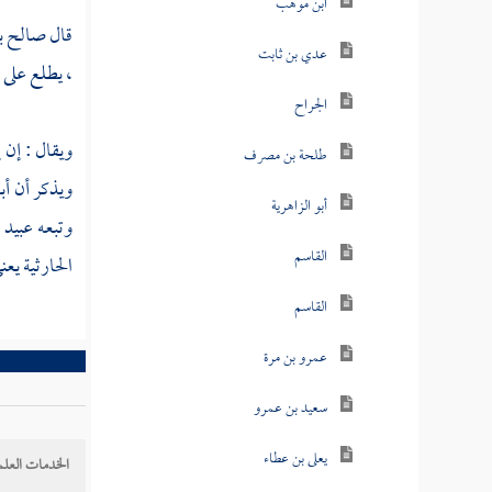
ابن موهب
قال
صالح ب
عدي بن ثابت
، يطلع على 
الجراح
ويقال : إن
إ
طلحة بن مصرف
ويذكر أن
أب
أبو الزاهرية
وتبعه
عبيد
،
القاسم
الحارثية
يعن
القاسم
عمرو بن مرة
سعيد بن عمرو
يعلى بن عطاء
الخدمات العلم