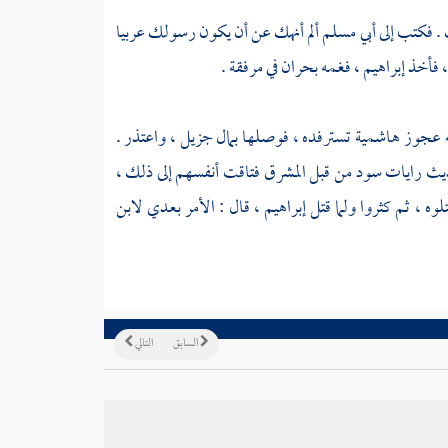
 . فكتب إلى
أبي مسلم
ألم أنهك عن أن يكون رسولك عربيا
 فأخذ
إبراهيم
، فغمه
بحران
في مرفقة .
ه عجوز هاشمية تسترفده ، فوصلها بمال جزيل ، واعتذر .
ث رايات سود من قبل المشرق فتاقت أنفسهم إلى ذلك ،
وه ، ثم كثروا ولما قتل
إبراهيم
، قال : الأمر بعدي
لابن
السابق
التالي