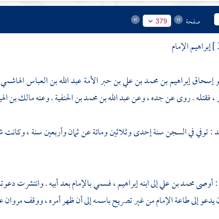
صفحة
379
إبراهيم الإمام
و إسحاق إبراهيم بن محمد بن علي بن حبر الأمة عبد الله بن العباس الهاشمي
ر
، فقتله . روى عن جده ، وعن
عبد الله بن محمد بن الحنفية
. وعنه
مالك بن الهي
د
: توفي في السجن سنة إحدى وثلاثين ومائة عن ثمان وأربعين سنة ، وكانت شي
: أوصى
محمد بن علي
إلى ابنه
إبراهيم
، فسمي بالإمام بعد أبيه . وانتشرت دعوت
 يدعو إلى طاعة الإمام من غير تصريح باسمه إلى أن ظهر أمره ، ووقف
مروان
عل