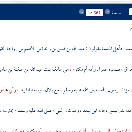
صفحة
361
مه ;
فأهل المدينة
يقولون : عبد الله بن قيس بن زائدة بن الأصم بن رواحة الق
عراق
، فسموه عمرا . وأمه أم مكتوم ، هي عاتكة بنت عبد الله بن عنكثة بن عامر 
مؤذنا لرسول الله - صلى الله عليه وسلم - مع
بلال
،
وسعد القرظ
،
وأبي محذو
قعة
بدر
بيسير ، قاله
ابن سعد
، وقد كان النبي - صلى الله عليه وسلم - يحترمه 
:
استخلف النبي - صلى الله عليه وسلم -
عمرو بن أم مكتوم
يؤم الناس ، و