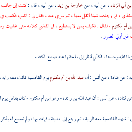
ن أبي الزناد
، عن أبيه ، عن
خارجة بن زيد
، عن أبيه ، قال :
كنت إلى جانب ال
ذي ، فما وجدت شيئا أثقل منها ، ثم سري عنه ، فقال لي : اكتب فكتبت في 
ن أم مكتوم
، فقال : فكيف بمن لا يستطيع ، فما انقضى كلامه حتى غشيت رسول
ب
غير أولي الضرر
.
زلها الله وحدها ، فكأني أنظر إلى ملحقها عند صدع الكتف .
بة
: عن
قتادة
، عن
أنس
: أن
عبد الله بن أم مكتوم
يوم
القادسية
كانت معه راية س
عن
قتادة
، عن
أنس
: أن
عبد الله بن زائدة - وهو ابن أم مكتوم
- كان يقاتل يوم
ا
ي
: شهد
القادسية
معه الراية ، ثم رجع إلى
المدينة
، فمات بها ، ولم نسمع له بذكر