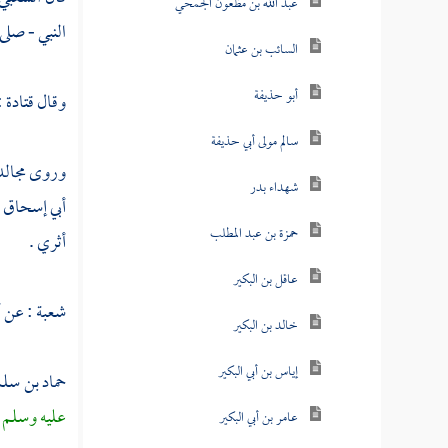
عبد الله بن مظعون الجمحي
النبي - صلى 
السائب بن عثمان
أبو حذيفة
وقال
قتادة
:
سالم مولى أبي حذيفة
وروى
مجال
شهداء بدر
أبي إسحاق
ع
حمزة بن عبد المطلب
أثري .
عاقل بن البكير
شعبة
: عن
أ
خالد بن البكير
إياس بن أبي البكير
حماد بن سل
عليه وسلم 
عامر بن أبي البكير