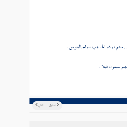
رستم
،
وذو الحاجب
،
والجالينوس
.
هم سبعون فيلا .
السابق
التالي