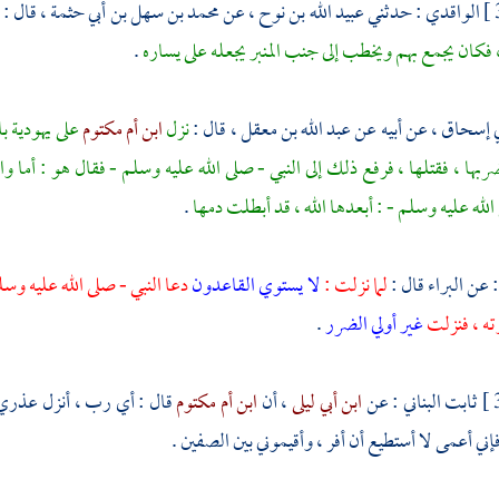
الواقدي
: حدثني
عبيد الله بن نوح
، عن
محمد بن سهل بن أبي حثمة
، قال :
 فكان يجمع بهم ويخطب إلى جنب المنبر يجعله على يساره
.
ي إسحاق
، عن أبيه عن
عبد الله بن معقل
، قال :
نزل
ابن أم مكتوم
على يهودية
با
ضربها ، فقتلها ، فرفع ذلك إلى النبي - صلى الله عليه وسلم - فقال هو : أما و
الله عليه وسلم - : أبعدها الله ، قد أبطلت دمها
.
 عن
البراء
قال :
لما نزلت :
لا يستوي القاعدون
دعا النبي - صلى الله عليه وس
ه ، فنزلت
غير أولي الضرر
.
ثابت البناني
: عن
ابن أبي ليلى
، أن
ابن أم مكتوم
قال : أي رب ، أنزل عذري
 فإني أعمى لا أستطيع أن أفر ، وأقيموني بين الصفين .