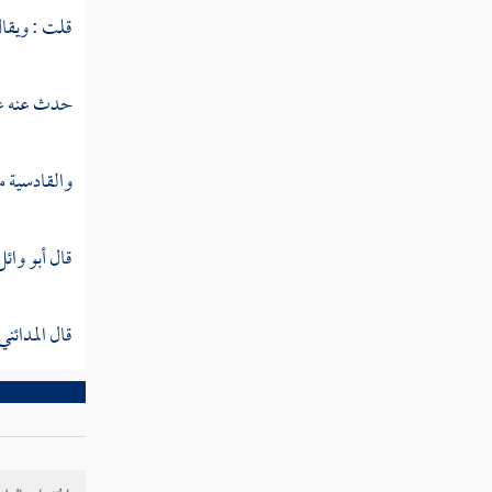
ربيعة بن الحارث
قلت : ويقا
عبد الله بن الحارث
حدث عنه
ع
خالد بن سعيد
أبان بن سعيد
والقادسية
م
عمرو بن سعيد الأموي
قال
أبو وائ
العلاء بن الحضرمي
سعد بن خيثمة
قال
المدائني
البراء بن معرور
بشر بن البراء
سعد بن عبادة