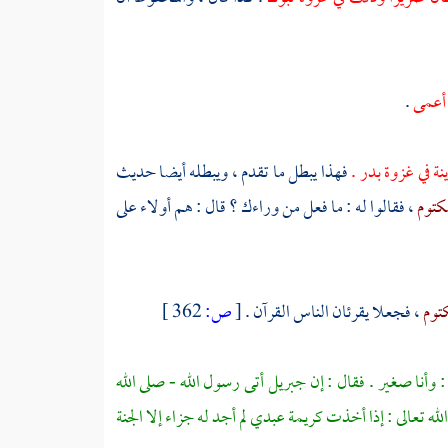
 أعمى
.
ينة في غزوة
بدر
.
فهذا يبطل ما تقدم ، ويبطله أيضا حديث
مكتوم
، فقالوا له : ما فعل من وراءك ؟ قال : هم أولاء على
كتوم
، فجعلا يقرئان الناس القرآن .
[
ص:
362 ]
وأنا صغير . فقال : إن
جبريل
أتى رسول الله - صلى الله
له تعالى : إذا أخذت كريمة عبدي لم أجد له جزاء إلا الجنة