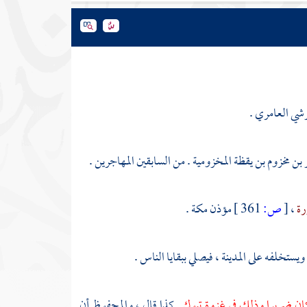
رشي العامري .
بن مخزوم بن يقظة المخزومية . من السابقين المهاجرين .
رة
،
[
ص:
361 ]
مؤذن
مكة
.
، ويستخلفه على
المدينة
، فيصلي ببقايا الناس .
كان ضريرا وذلك في غزوة
تبوك
. كذا قال ، والمحفوظ أن