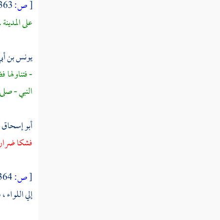
[
ص:
363 ]
عبد الله بن عبد الله بن الحارث
على
المدينة
،
سعيد بن الحارث
يونس بن أب
أبو سفيان بن الحارث
- فتناولها ف
جعفر بن أبي سفيان
النبي - صلى 
جعفر بن أبي طالب
أبو إسحاق
:
عقيل بن أبي طالب الهاشمي
فشكا ضرارت
زيد بن حارثة
عبد الله بن رواحة
[
ص:
364 ]
إلي اللواء ،
شهداء يوم الرجيع
شهداء بئر معونة