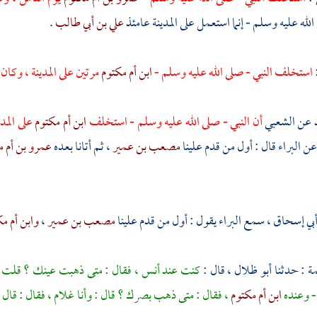
الله عليه وسلم - إنما استعمل على
المدينة
عامئذ
علي بن أبي طالب
.
استخلف النبي - صلى الله عليه وسلم -
ابن أم مكتوم
مرتين على
المدينة
، وكان
د
عن
الشعبي
أن النبي - صلى الله عليه وسلم - استخلف
ابن أم مكتوم
على المد
ن
البراء
قال : أول من قدم علينا
مصعب بن عمير
، ثم أتانا بعده
عمرو بن أم 
بي إسحاق
، سمع
البراء
يقول : أول من قدم علينا
مصعب بن عمير
،
وابن أم م
مة
: حدثنا
أبو ظلال
، قال :
كنت عند
أنس
، فقال : متى ذهبت عينك ؟ قلت : 
- وعنده
ابن أم مكتوم
، فقال : متى ذهب بصرك ؟ قال : وأنا غلام ، فقال : قال ال