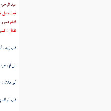
عبد الرحمن ب
كلثوم بن الهدم
فخذه على فخ
فقام
عمرو ب
أبو دجانة الأنصاري
فقال : اكت
خبيب بن عدي
معاذ بن عمرو بن الجموح
قال
زيد
: أن
معوذ بن عمرو
ابن أبي عرو
خلاد بن عمرو
عمرو بن الجموح
أبو هلال
: 
عبيدة بن الحارث
قال
الواقد
أعيان البدريين