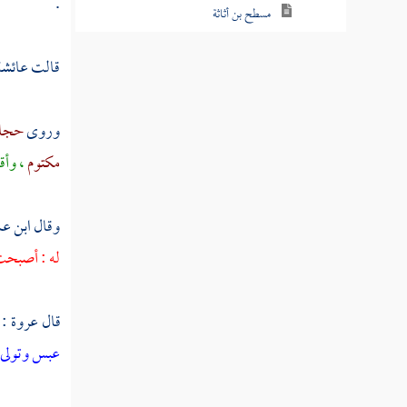
.
مسطح بن أثاثة
أبو عبس
قالت
عائشة
ابن التيهان
وروى
حجاج
أبو جندل
مكتوم
، وأق
عبد الله بن سهيل
سهيل بن عمرو
وقال
ابن ع
له : أصبح
البراء بن مالك
نوفل
قال
عروة
:
الحارث بن نوفل
عبس وتولى 
عبد الله بن الحارث