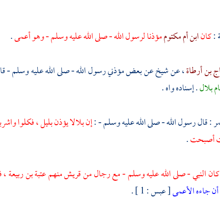
:
كان
ابن أم مكتوم
مؤذنا لرسول الله - صلى الله عليه وسلم - وهو أعمى
.
 بن أرطاة
، عن شيخ عن بعض مؤذني رسول الله - صلى الله عليه وسلم - قا
ام
بلال
. إسناده واه .
مر
: قال رسول الله - صلى الله عليه وسلم - :
إن
بلالا
يؤذن بليل ، فكلوا واشرب
ت أصبحت
.
كان النبي - صلى الله عليه وسلم - مع رجال من
قريش
منهم
عتبة بن ربيعة
، 
أن جاءه الأعمى
[ عبس : 1 ] .