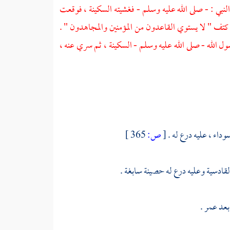
نبي : - صلى الله عليه وسلم - فغشيته السكينة ، فوقعت
كتف " لا يستوي القاعدون من المؤمنين والمجاهدون " .
 الله - صلى الله عليه وسلم - السكينة ، ثم سري عنه ،
وداء ، عليه درع له .
[
ص:
365 ]
لقادسية
وعليه درع له حصينة سابغة .
 بعد
عمر
.