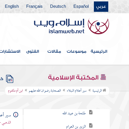
عربي
Español
Deutsch
Français
English
الرئيسية
موسوعات
مقالات
الفتوى
الاستشارات
فهرس الكتاب
المكتبة الإسلامية
كتب
الصحابة رضوان الله عليهم
الرئيسية
سير أعلام النبلاء
الصحابة رضوان الله عليهم
ابن أم مكتوم
أبو عبيدة بن الجراح
طلحة بن عبيد الله
سير أعلا
الذهبي -
الزبير بن العوام