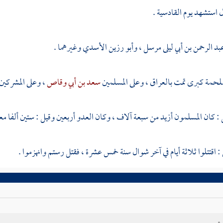
ل استشهد يوم
القادسية
.
بد الرحمن بن أبي ليلى
مرسل ،
وأبو رزين الأسدي
وغيرهما .
لحمة كبرى تمت
بالعراق
، وعلى المسلمين
سعد بن أبي وقاص
، وعلى المشركين
ل
: كان المسلمون أزيد من سبعة آلاف ، وكان العدو أربعين وقيل : ستين ألفا مع
: اقتتلوا ثلاثة أيام في آخر شوال سنة خمس عشرة ، فقتل
رستم
وانهزموا .