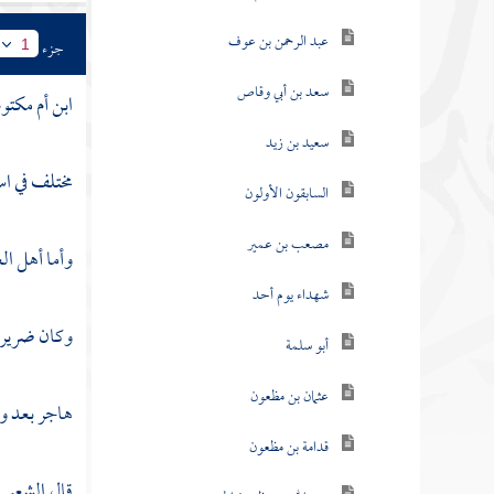
عبد الرحمن بن عوف
جزء
1
سعد بن أبي وقاص
ابن أم مكتوم
سعيد بن زيد
مختلف في اس
السابقون الأولون
مصعب بن عمير
وأما
أهل ال
شهداء يوم أحد
وكان ضريرا 
أبو سلمة
عثمان بن مظعون
هاجر بعد و
قدامة بن مظعون
قال
الشعبي