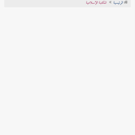
الرئيسية
المكتبة الإسلامية
تراجم الأعلام