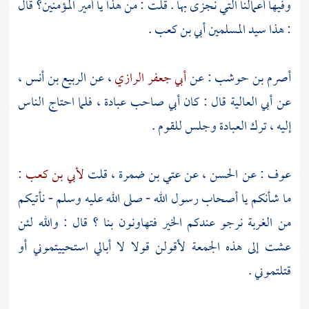
وفيها أعمالنا التي نجزى بها . قلت : من هذا يا أمير المؤمنين؟ قال
: هذا سيد المسلمين
أبي بن كعب
.
أصرم بن حوشب
: عن
أبي جعفر الرازي
، عن
الربيع بن أنس
،
عن
أبي العالية
قال : كان
أبي
صاحب عبادة ، فلما احتاج الناس
إليه ، ترك العبادة وجلس للقوم .
عوف
: عن
الحسن
، عن
عتي بن ضمرة
، قلت
لأبي بن كعب
:
ما شأنكم يا أصحاب رسول الله - صلى الله عليه وسلم - نأتيكم
من الغربة نرجو عندكم الخير فتهاونون بنا ؟ قال : والله لئن
عشت إلى هذه الجمعة لأقولن قولا لا أبالي استحييتموني أو
قتلتموني .