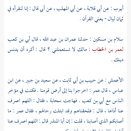
أيوب
: عن
أبي قلابة
، عن
أبي المهلب
، عن
أبي
قال : إنا لنقرأه في
ثمان ليال - يعني القرآن .
سلام بن مسكين
: حدثنا
عمران بن عبد الله
، قال
أبي بن كعب
لعمر بن الخطاب
: مالك لا تستعملني ؟ قال : أكره أن يدنس
دينك .
الأعمش
: عن
حبيب بن أبي ثابت
، عن
سعيد بن جبير
، عن
ابن
عباس
، قال
عمر
: اخرجوا بنا إلى أرض قومنا . فكنت في مؤخر
الناس مع
أبي بن كعب
. فهاجت سحابة ، فقال : اللهم اصرف
عنا أذاها ، قال : فلحقناهم وقد ابتلت رحالهم ، فقال
عمر
: ما
أصابكم الذي أصابنا ، قلت : إن
أبا المنذر
قال : اللهم اصرف عنا