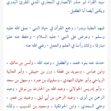
سيد القراء أبو منذر الأنصاري النجاري المدني المقرئ البدري
ويكنى أيضا أبا الطفيل .
شهد
العقبة
وبدرا
، وجمع القرآن في حياة النبي - صلى الله عليه
وسلم - وعرض على النبي - عليه السلام - وحفظ عنه علما
مباركا ، وكان رأسا في العلم والعمل - رضي الله عنه .
حدث عنه بنوه
محمد
،
والطفيل
،
وعبد الله ،
وأنس بن مالك
،
وابن عباس
،
وسويد بن غفلة
،
وزر بن حبيش
،
وأبو العالية
الرياحي
وأبو عثمان النهدي
،
وسليمان بن صرد
،
وسهل بن سعد
،
وأبو إدريس الخولاني
،
وعبد الله بن الحارث بن نوفل
،
وعبد
الرحمن بن أبزى
،
وعبد الرحمن بن أبي ليلى
،
وعبيد بن عمير
،
وعتي السعدي
،
وابن الحوتكية
،
وسعيد بن المسيب
، وكأنه