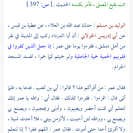
ائت بقيع المصلى ، فأمر بكنسه
الحديث .
[
ص:
397 ]
الوليد بن مسلم
: حدثنا
عبد الله بن العلاء
، عن
عطية بن قيس
،
عن
أبي إدريس الخولاني
: أن
أبا الدرداء
ركب إلى
المدينة
في نفر
من
أهل
دمشق
، فقرءوا يوما على
عمر
:
إذ جعل الذين كفروا في
قلوبهم الحمية حمية الجاهلية
ولو حميتم كما حموا ، لفسد
المسجد
الحرام
.
فقال
عمر
: من أقرأكم هذا ؟ قالوا :
أبي بن كعب
. فدعا به ، فلما
أتى قال : اقرءوا . فقرءوا كذلك . فقال
أبي
: والله يا
عمر
إنك
لتعلم أني كنت أحضر ويغيبون ، وأدنى ويحجبون ، ويصنع بي
ويصنع بي ، ووالله لئن أحببت ، لألزمن بيتي ، فلا أحدث شيئا ،
ولا أقرئ أحدا حتى أموت . فقال
عمر
: اللهم غفرا ! إنا لنعلم