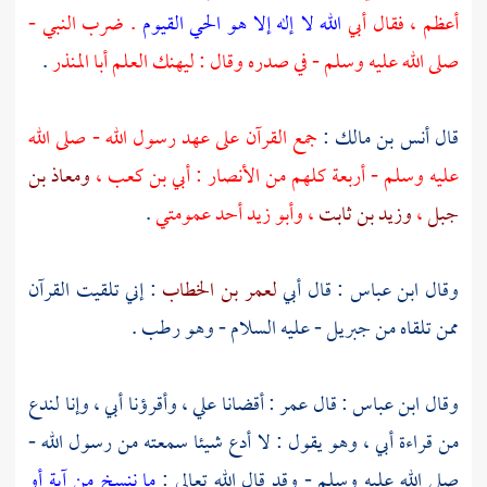
أعظم ، فقال
أبي
الله لا إله إلا هو الحي القيوم
. ضرب النبي -
صلى الله عليه وسلم - في صدره وقال : ليهنك العلم
أبا المنذر
.
قال
أنس بن مالك
:
جمع القرآن على عهد رسول الله - صلى الله
عليه وسلم - أربعة كلهم من الأنصار :
أبي بن كعب
،
ومعاذ بن
جبل
،
وزيد بن ثابت
،
وأبو زيد
أحد عمومتي
.
وقال
ابن عباس
: قال
أبي
لعمر بن الخطاب
: إني تلقيت القرآن
ممن تلقاه من
جبريل
- عليه السلام - وهو رطب .
وقال
ابن عباس
: قال
عمر
: أقضانا
علي
، وأقرؤنا
أبي
، وإنا لندع
من قراءة
أبي
، وهو يقول : لا أدع شيئا سمعته من رسول الله -
صلى الله عليه وسلم - وقد قال الله تعالى :
ما ننسخ من آية أو