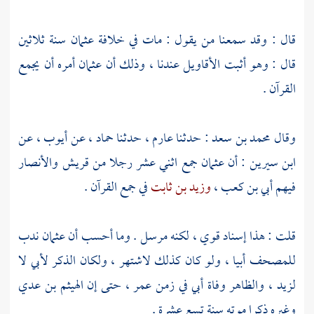
قال : وقد سمعنا من يقول : مات في خلافة
عثمان
سنة ثلاثين
قال : وهو أثبت الأقاويل عندنا ، وذلك أن
عثمان
أمره أن يجمع
القرآن .
وقال
محمد بن سعد
: حدثنا
عارم
، حدثنا
حماد
، عن
أيوب
، عن
ابن سيرين
: أن
عثمان
جمع اثني عشر رجلا من
قريش
والأنصار
فيهم
أبي بن كعب
،
وزيد بن ثابت
في جمع القرآن .
قلت : هذا إسناد قوي ، لكنه مرسل . وما أحسب أن
عثمان
ندب
للمصحف
أبيا
، ولو كان كذلك لاشتهر ، ولكان الذكر
لأبي
لا
لزيد
، والظاهر وفاة
أبي
في زمن
عمر
، حتى إن
الهيثم بن عدي
وغيره ذكرا موته سنة تسع عشرة .