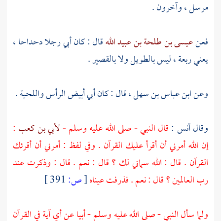
مرسل ، وآخرون .
فعن
عيسى بن طلحة بن عبيد الله
قال : كان
أبي
رجلا دحداحا ،
يعني ربعة ، ليس بالطويل ولا بالقصير .
وعن
ابن عباس بن سهل
، قال : كان
أبي
أبيض الرأس واللحية .
وقال
أنس
:
قال النبي - صلى الله عليه وسلم -
لأبي بن كعب
:
إن الله أمرني أن أقرأ عليك القرآن . وفي لفظ : أمرني أن أقرئك
القرآن . قال : الله سماني لك ؟ قال : نعم . قال : وذكرت عند
رب العالمين ؟ قال : نعم . فذرفت عيناه
[
ص:
391 ]
ولما سأل النبي - صلى الله عليه وسلم -
أبيا
عن أي آية في القرآن