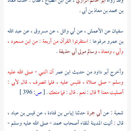
وقد رواه
أبو حاتم الرازي
، عن
ابن الطباع
، فقال : حدثنا
معاذ
بن محمد بن معاذ بن أبي
.
سفيان
عن
الأعمش
، عن
أبي وائل
، عن
مسروق
، عن
عبد الله
بن عمرو
مرفوعا :
استقرئوا القرآن من أربعة : من
ابن مسعود
،
وأبي
،
ومعاذ
،
وسالم مولى أبي حذيفة
.
وأخرج
أبو داود
من حديث
ابن عمر
أن النبي - صلى الله عليه
وسلم - صلى صلاة ، فلبس عليه ، فلما انصرف ، قال لأبي :
أصليت معنا ؟ قال : نعم . قال : فما منعك
.
[
ص:
396 ]
شعبة
: عن
أبي جمرة
حدثنا
إياس بن قتادة
، عن
قيس بن عباد
،
قال : أتيت
المدينة
للقاء أصحاب
محمد
- صلى الله عليه وسلم -