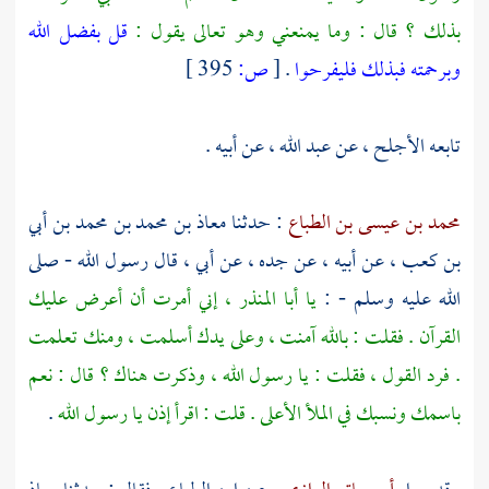
بذلك ؟ قال : وما يمنعني وهو تعالى يقول :
قل بفضل الله
وبرحمته فبذلك فليفرحوا
.
[
ص:
395 ]
تابعه
الأجلح
، عن
عبد الله
، عن أبيه .
محمد بن عيسى بن الطباع
: حدثنا
معاذ بن محمد بن محمد بن أبي
بن كعب
، عن أبيه ، عن جده ، عن
أبي
، قال رسول الله - صلى
الله عليه وسلم - :
يا
أبا المنذر
، إني أمرت أن أعرض عليك
القرآن . فقلت : بالله آمنت ، وعلى يدك أسلمت ، ومنك تعلمت
. فرد القول ، فقلت : يا رسول الله ، وذكرت هناك ؟ قال : نعم
باسمك ونسبك في الملأ الأعلى . قلت : اقرأ إذن يا رسول الله
.