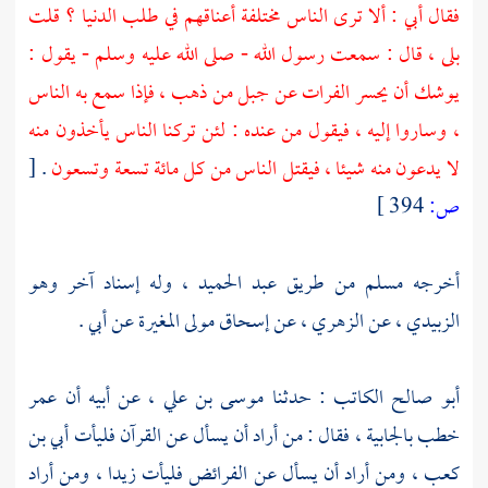
فقال
أبي
: ألا ترى الناس مختلفة أعناقهم في طلب الدنيا ؟ قلت
بلى ، قال : سمعت رسول الله - صلى الله عليه وسلم - يقول :
يوشك أن يحسر الفرات عن جبل من ذهب ، فإذا سمع به الناس
، وساروا إليه ، فيقول من عنده : لئن تركنا الناس يأخذون منه
لا يدعون منه شيئا ، فيقتل الناس من كل مائة تسعة وتسعون
.
[
ص:
394 ]
أخرجه
مسلم
من طريق
عبد الحميد ،
وله إسناد آخر وهو
الزبيدي
، عن
الزهري
، عن
إسحاق مولى المغيرة
عن
أبي
.
أبو صالح الكاتب
: حدثنا
موسى بن علي
، عن أبيه أن
عمر
خطب
بالجابية
، فقال : من أراد أن يسأل عن القرآن فليأت
أبي بن
كعب
، ومن أراد أن يسأل عن الفرائض فليأت
زيدا
، ومن أراد