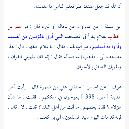
أن الله قد جعل عندك علما فعلم الناس ما علمت .
ابن عيينة
: عن
عمرو
، عن
بجالة
أو غيره قال : مر
عمر بن
الخطاب
بغلام يقرأ في المصحف
النبي أولى بالمؤمنين من أنفسهم
وأزواجه أمهاتهم
وهو أب لهم . فقال : يا غلام حكها . قال : هذا
مصحف
أبي
. فذهب إليه فسأله فقال : إنه كان يلهيني القرآن ،
ويلهيك الصفق بالأسواق .
عوف
: عن
الحسن
: حدثني
عتي بن ضمرة
قال : رأيت
أهل
المدينة
[
ص:
398 ]
يموجون في سككهم . فقلت : ما شأن
هؤلاء ؟ فقال بعضهم : ما أنت من أهل البلد ؟ قلت : لا . قال :
فإنه قد مات اليوم سيد المسلمين ،
أبي بن كعب
.