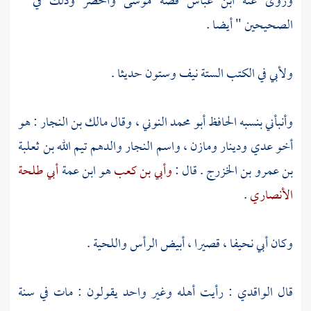
وروى عنه
ابن عباس
قصة
موسى
والخضر
وذلك في "
الصحيحين " أيضا .
ولأبي
في الكتب الستة نيف وستون حديثا .
وأنبأني بنسبه
الحافظ أبو محمد النوني
، وقال
مالك بن النجار
: هو
أخو
عدي
ودينار
ومازن
، واسم النجار والدهم
تيم الله بن ثعلبة
بن عمرو بن الخزرج
. قال :
وأبي بن كعب
هو ابن عمة
أبي طلحة
الأنصاري
.
وكان أبي نحيفا ، قصيرا ، أبيض الرأس واللحية .
قال
الواقدي
: رأيت أهله وغير واحد يقولون : مات في سنة