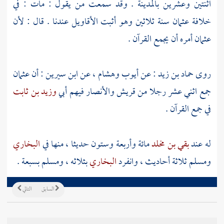
اثنتين وعشرين
بالمدينة
. وقد سمعت من يقول : مات : في
خلافة
عثمان
سنة ثلاثين وهو أثبت الأقاويل عندنا . قال : لأن
عثمان
أمره أن يجمع القرآن .
روى
حماد بن زيد
: عن
أيوب
وهشام
، عن
ابن سيرين
: أن
عثمان
جمع اثني عشر رجلا من
قريش
والأنصار
فيهم
أبي
وزيد بن ثابت
في جمع القرآن .
له عند
بقي بن مخلد
مائة وأربعة وستون حديثا ، منها في
البخاري
ومسلم
ثلاثة أحاديث ، وانفرد
البخاري
بثلاثه ،
ومسلم
بسبعة .
السابق
التالي