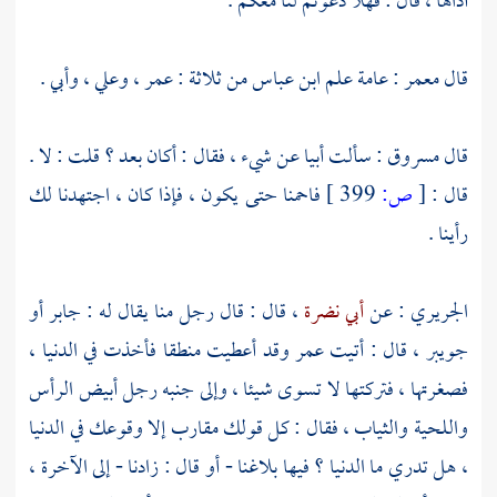
أذاها ، قال : فهلا دعوتم لنا معكم .
قال
معمر
: عامة علم
ابن عباس
من ثلاثة :
عمر
،
وعلي
،
وأبي
.
قال
مسروق
: سألت
أبيا
عن شيء ، فقال : أكان بعد ؟ قلت : لا .
قال :
[
ص:
399 ]
فاحمنا حتى يكون ، فإذا كان ، اجتهدنا لك
رأينا .
الجريري
: عن
أبي نضرة
، قال : قال رجل منا يقال له :
جابر
أو
جويبر
، قال : أتيت
عمر
وقد أعطيت منطقا فأخذت في الدنيا ،
فصغرتها ، فتركتها لا تسوى شيئا ، وإلى جنبه رجل أبيض الرأس
واللحية والثياب ، فقال : كل قولك مقارب إلا وقوعك في الدنيا
، هل تدري ما الدنيا ؟ فيها بلاغنا - أو قال : زادنا - إلى الآخرة ،