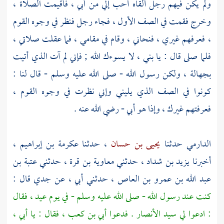
ولم يكن فيهم رجل ألقاه أحب إلي من
أبي
، فأقيمت الصلاة ،
وخرج فقمت في الصف الأول ، فجاء رجل فنظر في وجوه القوم
، فعرفهم غيري ، فنحاني ، وقام في مقامي ، فما عقلت صلاتي ،
فلما صلى قال : يا بني ، لا يسوءك الله ; فإني لم آت الذي أتيت
بجهالة ، ولكن رسول الله - صلى الله عليه وسلم - قال لنا :
كونوا في الصف الذي يليني وإني نظرت في وجوه القوم ،
فعرفتهم غيرك ، وإذا هو
أبي
- رضي الله عنه .
الدارمي
حدثنا
يحيى بن حسان
، حدثنا
عكرمة بن إبراهيم
،
أخبرنا
يزيد بن شداد
، حدثني
معاوية بن قرة
، حدثني
عتبة بن
عبد الله بن عمرو بن العاص
، حدثني أبي ، عن جدي قال :
كنت عند رسول الله - صلى الله عليه وسلم - في يوم عيد ، فقال
: ادعوا لي سيد
الأنصار
. فدعوا
أبي بن كعب
، فقال : يا
أبي
،