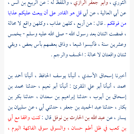
الثوري
،
وأبو جعفر الرازي
، واللفظ له : عن
الربيع بن أنس
،
عن
أبي العالية
، عن
أبي
قل هو القادر على أن يبعث عليكم عذابا
من فوقكم
. قال : هن أربع ، كلهن عذاب ، وكلهن واقع لا محالة
، فمضت اثنتان بعد رسول الله - صلى الله عليه وسلم - بخمس
وعشرين سنة ، فألبسوا شيعا ، وذاق بعضهم بأس بعض ، وبقي
ثنتان واقعتان لا محالة : الخسف والرجم .
أخبرنا
إسحاق الأسدي
، أنبأنا
يوسف الحافظ
، أنبأنا
أحمد بن
محمد
، أنبأنا
أبو علي المقرئ
: أنبأنا
أبو نعيم ،
حدثنا
محمد بن
إسحاق بن أيوب
، حدثنا
إبراهيم بن سعدان
، حدثنا
بكر بن
بكار
، حدثنا
عبد الحميد بن جعفر
، حدثني أبي ، عن
سليمان بن
يسار
، عن
عبد الله بن الحارث بن نوفل
قال :
كنت واقفا مع
أبي
بن كعب
في ظل أطم حسان ، والسوق سوق الفاكهة اليوم ،