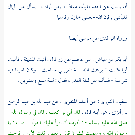
أن يسأل عن الفقه فليأت
معاذا
، ومن أراد أن يسأل عن المال
فليأتني ; فإن الله جعلني خازنا وقاسما .
ورواه
الواقدي
عن
موسى
أيضا .
أبو بكر بن عياش
: عن
عاصم
عن
زر
قال : أتيت
المدينة
، فأتيت
أبيا
فقلت : يرحمك الله ، اخفض لي جناحك - وكان امرءا فيه
شراسة - فسألته عن ليلة القدر ، فقال : ليلة سبع وعشرين .
سفيان
الثوري
: عن
أسلم المنقري
، عن
عبد الله بن عبد الرحمن
بن أبزى
، عن أبيه قال :
قال
أبي بن كعب
: قال لي رسول الله -
صلى الله عليه وسلم - : أمرت أن أقرأ عليك القرآن . قلت : يا
رسول الله ، وسميت لك ؟ قال : نعم . قلت
لأبي
: فرحت