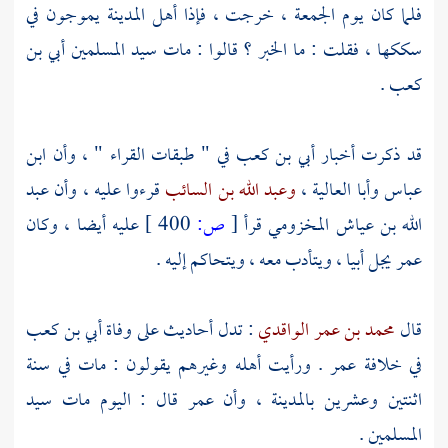
فلما كان يوم الجمعة ، خرجت ، فإذا
أهل
المدينة
يموجون في
سككها ، فقلت : ما الخبر ؟ قالوا : مات سيد المسلمين
أبي بن
كعب
.
قد ذكرت أخبار
أبي بن كعب
في " طبقات القراء " ، وأن
ابن
عباس
وأبا العالية
،
وعبد الله بن السائب
قرءوا عليه ، وأن
عبد
الله بن عياش المخزومي
قرأ
[
ص:
400 ]
عليه أيضا ، وكان
عمر
يجل
أبيا
، ويتأدب معه ، ويتحاكم إليه .
قال
محمد بن عمر الواقدي
: تدل أحاديث على وفاة
أبي بن كعب
في خلافة
عمر
. ورأيت أهله وغيرهم يقولون : مات في سنة
اثنتين وعشرين
بالمدينة
، وأن
عمر
قال : اليوم مات سيد
المسلمين .