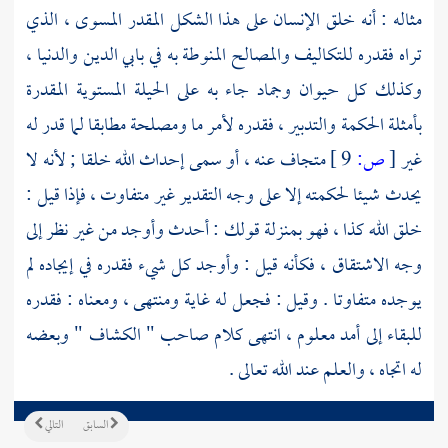
مثاله : أنه خلق الإنسان على هذا الشكل المقدر المسوى ، الذي
تراه فقدره للتكاليف والمصالح المنوطة به في بابي الدين والدنيا ،
وكذلك كل حيوان وجماد جاء به على الحيلة المستوية المقدرة
بأمثلة الحكمة والتدبير ، فقدره لأمر ما ومصلحة مطابقا لما قدر له
غير
[
ص:
9 ]
متجاف عنه ، أو سمى إحداث الله خلقا ; لأنه لا
يحدث شيئا لحكمته إلا على وجه التقدير غير متفاوت ، فإذا قيل :
خلق الله كذا ، فهو بمنزلة قولك : أحدث وأوجد من غير نظر إلى
وجه الاشتقاق ، فكأنه قيل : وأوجد كل شيء فقدره في إيجاده لم
يوجده متفاوتا . وقيل : فجعل له غاية ومنتهى ، ومعناه : فقدره
للبقاء إلى أمد معلوم ، انتهى كلام صاحب " الكشاف " وبعضه
له اتجاه ، والعلم عند الله تعالى .
السابق
التالي