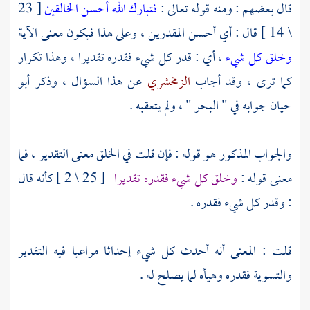
قال بعضهم : ومنه قوله تعالى :
فتبارك الله أحسن الخالقين
[ 23
\ 14 ] قال : أي أحسن المقدرين ، وعلى هذا فيكون معنى الآية
وخلق كل شيء
، أي : قدر كل شيء فقدره تقديرا ، وهذا تكرار
كما ترى ، وقد أجاب
الزمخشري
عن هذا السؤال ، وذكر
أبو
حيان
جوابه في " البحر " ، ولم يتعقبه .
والجواب المذكور هو قوله : فإن قلت في الخلق معنى التقدير ، فما
معنى قوله :
وخلق كل شيء فقدره تقديرا
[ 25 \ 2 ] كأنه قال
: وقدر كل شيء فقدره .
قلت : المعنى أنه أحدث كل شيء إحداثا مراعيا فيه التقدير
والتسوية فقدره وهيأه لما يصلح له .