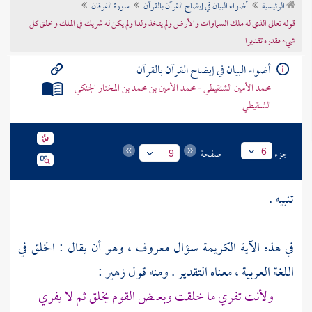
الرئيسية
أضواء البيان في إيضاح القرآن بالقرآن
سورة الفرقان
تراجم الأعلام
قوله تعالى الذي له ملك السماوات والأرض ولم يتخذ ولدا ولم يكن له شريك في الملك وخلق كل
شيء فقدره تقديرا
أضواء البيان في إيضاح القرآن بالقرآن
محمد الأمين الشنقيطي - محمد الأمين بن محمد بن المختار الجنكي
الشنقيطي
جزء
صفحة
6
9
تنبيه .
في هذه الآية الكريمة سؤال معروف ، وهو أن يقال : الخلق في
اللغة العربية ، معناه التقدير . ومنه قول
زهير
:
ولأنت تفري ما خلقت وبعـ ـض القوم يخلق ثم لا يفري