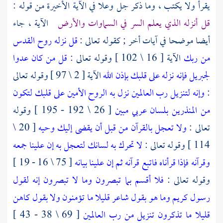
يقرأ ولا يكتب ، وما ذكر جل وعلا في الآية الأخيرة من قوله :
قل أنزله الذي يعلم السر في السماوات والأرض
الآية ، جاء
أيضا موضحا في آيات أخر ; كقوله تعالى :
قل نزله روح القدس
من ربك
الآية [ 16 \ 102 ] وقوله تعالى :
قل من كان عدوا
لجبريل فإنه نزله على قلبك بإذن الله
الآية [ 2 \ 97 ] وقوله تعالى
:
وإنه لتنزيل رب العالمين
نزل به الروح الأمين
على قلبك لتكون
من المنذرين
بلسان عربي مبين
[ 26 \ 192 - 195 ] وقوله
تعالى :
ولا تعجل بالقرآن من قبل أن يقضى إليك وحيه
[ 20 \
114 ] وقوله تعالى :
لا تحرك به لسانك لتعجل به
إن علينا جمعه
وقرآنه
فإذا قرأناه فاتبع قرآنه
ثم إن علينا بيانه
[ 75 \ 16 - 19 ]
وقوله تعالى :
فلا أقسم بما تبصرون
وما لا تبصرون
إنه لقول
رسول كريم
وما هو بقول شاعر قليلا ما تؤمنون
ولا بقول كاهن
قليلا ما تذكرون
تنزيل من رب العالمين
[ 69 \ 38 - 43 ]