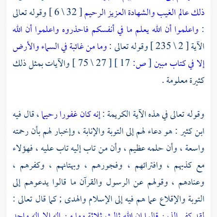
ذلك عالم الغيب والشهادة العزيز الرحيم
[ 32 \ 6 ] وقوله تعالى
:
واعلموا أن الله يعلم ما في أنفسكم فاحذروه واعلموا أن الله
الآية [ 2 \ 235 ] وقوله تعالى :
وما من غائبة في السماء والأرض
إلا في كتاب مبين
[
ص:
17 ]
[ 27 \ 75 ] والآيات بمثل ذلك
كثيرة معلومة .
وقوله تعالى في هذه الآية الكريمة :
إنه كان غفورا رحيما
، قال فيه
ابن كثير
: هو دعاء لهم إلى التوبة والإنابة ، وإخبار لهم بأن رحمته
واسعة ، وأن حلمه عظيم ، وأن من تاب إليه تاب عليه ، فهؤلاء
مع كذبهم ، وافترائهم ، وفجورهم ، وبهتانهم ، وكفرهم ،
وعنادهم ، وقولهم عن الرسول والقرآن ما قالوا يدعوهم إلى
التوبة والإقلاع عما هم فيه إلى الإسلام والهدى ; كما قال تعالى :
لقد كفر الذين قالوا إن الله ثالث ثلاثة وما من إله إلا إله واحد