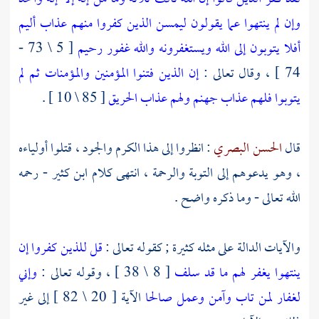
وإن لم ينتهوا عما يقولون ليمسن الذين كفروا منهم عذاب أليم
أفلا يتوبون إلى الله ويستغفرونه والله غفور رحيم
[ 5 \ 73 -
74 ] ، وقال تعالى :
إن الذين فتنوا المؤمنين والمؤمنات ثم لم
يتوبوا فلهم عذاب جهنم ولهم عذاب الحريق
[ 85 \ 10 ] .
قال
الحسن البصري
: انظروا إلى هذا الكرم والجود ، قتلوا أولياءه
، وهو يدعوهم إلى التوبة والرحمة ، انتهى كلام
ابن كثير
- رحمه
الله تعالى - وما ذكره واضح .
والآيات الدالة على مثله كثيرة ; كقوله تعالى :
قل للذين كفروا إن
ينتهوا يغفر لهم ما قد سلف
[ 8 \ 38 ] ، وقوله تعالى :
وإني
لغفار لمن تاب وآمن وعمل صالحا
الآية [ 20 \ 82 ] إلى غير