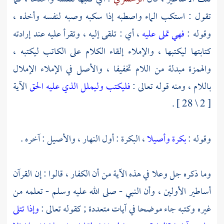
تقول : استكب الماء واصطبه إذا سكبه وصبه لنفسه وأخذه ،
وقوله :
فهي تملى عليه
، أي : تلقى إليه ، وتقرأ عليه عند إرادته
كتابتها ليكتبها ، والإملاء إلقاء الكلام على الكاتب ليكتبه ،
والهمزة مبدلة من اللام تخفيفا ، والأصل في الإملاء الإملال
باللام ، ومنه قوله تعالى :
فليكتب وليملل الذي عليه الحق
الآية
[ 2 \ 28 ] .
وقوله :
بكرة وأصيلا
، البكرة : أول النهار ، والأصيل : آخره .
وما ذكره جل وعلا في هذه الآية من أن الكفار ، قالوا : إن القرآن
أساطير الأولين ، وأن النبي - صلى الله عليه وسلم - تعلمه من
غيره وكتبه جاء موضحا في آيات متعددة ; كقوله تعالى :
وإذا تتلى