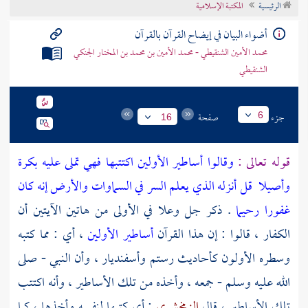
الرئيسية
المكتبة الإسلامية
تراجم الأعلام
أضواء البيان في إيضاح القرآن بالقرآن
محمد الأمين الشنقيطي - محمد الأمين بن محمد بن المختار الجنكي
الشنقيطي
جزء
صفحة
6
16
قوله تعالى :
وقالوا أساطير الأولين اكتتبها فهي تملى عليه بكرة
وأصيلا
قل أنزله الذي يعلم السر في السماوات والأرض إنه كان
غفورا رحيما
. ذكر جل وعلا في الأولى من هاتين الآيتين أن
الكفار ، قالوا : إن هذا القرآن
أساطير الأولين
، أي : مما كتبه
وسطره الأولون كأحاديث رستم وأسفنديار ، وأن النبي - صلى
الله عليه وسلم - جمعه ، وأخذه من تلك الأساطير ، وأنه اكتتب
تلك الأساطير ، قال
الزمخشري
: أي كتبها لنفسه وأخذها ، كما