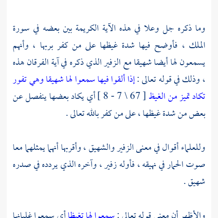
وما ذكره جل وعلا في هذه الآية الكريمة بين بعضه في سورة
الملك ، فأوضح فيها شدة غيظها على من كفر بربها ، وأنهم
يسمعون لها أيضا شهيقا مع الزفير الذي ذكره في آية الفرقان هذه
، وذلك في قوله تعالى :
إذا ألقوا فيها سمعوا لها شهيقا وهي تفور
تكاد تميز من الغيظ
[ 67 \ 7 - 8 ] أي يكاد بعضها ينفصل عن
بعض من شدة غيظها ، على من كفر بالله تعالى .
وللعلماء أقوال في معنى الزفير والشهيق ، وأقربها أنهما يمثلهما معا
صوت الحمار في نهيقه ، فأوله زفير ، وآخره الذي يردده في صدره
شهيق .
والأظهر أن معنى قوله تعالى :
سمعوا لها تغيظا
أي سمعوا غليانها