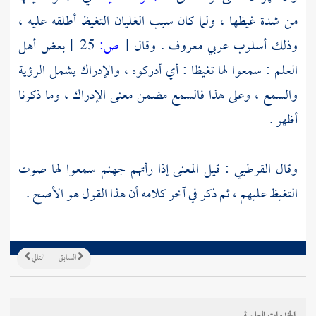
من شدة غيظها ، ولما كان سبب الغليان التغيظ أطلقه عليه ،
وذلك أسلوب عربي معروف . وقال
[
ص:
25 ]
بعض أهل
العلم : سمعوا لها تغيظا : أي أدركوه ، والإدراك يشمل الرؤية
والسمع ، وعلى هذا فالسمع مضمن معنى الإدراك ، وما ذكرنا
أظهر .
وقال
القرطبي
: قيل المعنى إذا رأتهم جهنم سمعوا لها صوت
التغيظ عليهم ، ثم ذكر في آخر كلامه أن هذا القول هو الأصح .
السابق
التالي