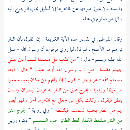
والسنة ، لا يجوز صرفها عن ظاهرها إلا لدليل يجب الرجوع إليه
، كما هو معلوم في محله .
وقال
القرطبي
في تفسير هذه الآية الكريمة : إن القول بأن النار
تراهم هو الأصح ، ثم قال لما روي مرفوعا أن رسول الله - صلى
الله عليه وسلم - قال : "
من كذب علي متعمدا فليتبوأ بين عيني
جهنم مقعدا . قيل : يا رسول الله أولها عينان ؟ قال : أوما
سمعتم الله - عز وجل - يقول : إذا رأتهم من مكان بعيد سمعوا
لها تغيظا وزفيرا ، يخرج عنق من النار له عينان تبصران ولسان
ينطق فيقول : وكلت بكل من جعل مع الله إلها آخر ، فهو أبصر
بهم من الطير بحب السمسم فيلتقطه
" وفي رواية "
يخرج عنق
من النار فيلتقط الكفار لقط الطائر حب السمسم
" ذكره
رزين