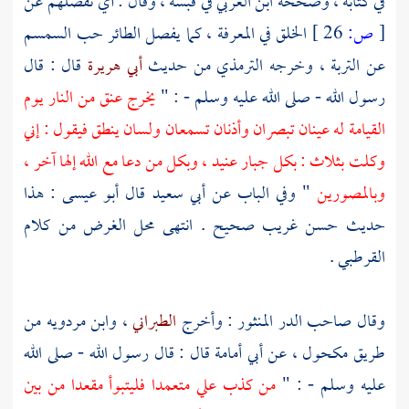
في كتابه ، وصححه
ابن العربي
في قبسه ، وقال : أي تفصلهم عن
[
ص:
26 ]
الخلق في المعرفة ، كما يفصل الطائر حب السمسم
عن التربة ، وخرجه
الترمذي
من حديث
أبي هريرة
قال : قال
رسول الله - صلى الله عليه وسلم - : "
يخرج عنق من النار يوم
القيامة له عينان تبصران وأذنان تسمعان ولسان ينطق فيقول : إني
وكلت بثلاث : بكل جبار عنيد ، وبكل من دعا مع الله إلها آخر ،
وبالمصورين
" وفي الباب عن
أبي سعيد
قال
أبو عيسى
: هذا
حديث حسن غريب صحيح . انتهى محل الغرض من كلام
القرطبي
.
وقال صاحب الدر المنثور : وأخرج
الطبراني
،
وابن مردويه
من
طريق
مكحول
، عن
أبي أمامة
قال : قال رسول الله - صلى الله
عليه وسلم - : "
من كذب علي متعمدا فليتبوأ مقعدا من بين