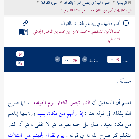
الرئيسية
أضواء البيان في إيضاح القرآن بالقرآن
سورة الفرقان
تراجم الأعلام
قوله تعالى إذا رأتهم من مكان بعيد سمعوا لها تغيظا وزفيرا
أضواء البيان في إيضاح القرآن بالقرآن
محمد الأمين الشنقيطي - محمد الأمين بن محمد بن المختار الجنكي
الشنقيطي
جزء
صفحة
6
26
مسألة .
اعلم أن التحقيق أن
النار تبصر الكفار يوم القيامة
، كما صرح
الله بذلك في قوله هنا :
إذا رأتهم من مكان بعيد
ورؤيتها إياهم
من مكان بعيد ، تدل على حدة بصرها كما لا يخفى ، كما أن النار
تتكلم كما صرح الله به في قوله :
يوم نقول لجهنم هل امتلأت