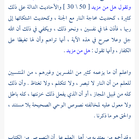
وتقول هل من مزيد
[ 50 \ 30 ] والأحاديث الدالة على ذلك
كثيرة ، كحديث محاجة النار مع الجنة ، وكحديث اشتكائها إلى
ربها ، فأذن لها في نفسين ، ونحو ذلك ، ويكفي في ذلك أن الله
جل وعلا صرح في هذه الآية ، أنها تراهم وأن لها تغيظا على
الكفار ، وأنها تقول :
هل من مزيد
.
واعلم أن ما يزعمه كثير من المفسرين وغيرهم ، من المنتسبين
للعلم من أن النار لا تبصر ، ولا تتكلم ، ولا تغتاظ . وأن ذلك
كله من قبيل المجاز ، أو أن الذي يفعل ذلك خزنتها ، كله باطل
ولا معول عليه لمخالفته نصوص الوحي الصحيحة بلا مستند ،
والحق هو ما ذكرنا .
وقد أجمع من يعتد به من أهل العلم على أن النصوص من الكتاب