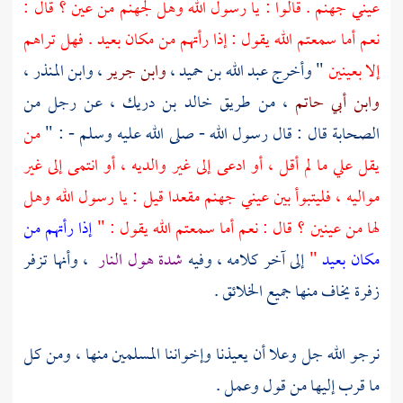
عيني جهنم . قالوا : يا رسول الله وهل لجهنم من عين ؟ قال :
نعم أما سمعتم الله يقول : إذا رأتهم من مكان بعيد . فهل تراهم
إلا بعينين
" وأخرج
عبد الله بن حميد
،
وابن جرير
،
وابن المنذر
،
وابن أبي حاتم
، من طريق
خالد بن دريك
، عن رجل من
الصحابة قال : قال رسول الله - صلى الله عليه وسلم - : "
من
يقل علي ما لم أقل ، أو ادعى إلى غير والديه ، أو انتمى إلى غير
مواليه ، فليتبوأ بين عيني جهنم مقعدا قيل : يا رسول الله وهل
لها من عينين ؟ قال : نعم أما سمعتم الله يقول : "
إذا رأتهم من
مكان بعيد
"
إلى آخر كلامه ، وفيه
شدة هول النار
، وأنها تزفر
زفرة يخاف منها جميع الخلائق .
نرجو الله جل وعلا أن يعيذنا وإخواننا المسلمين منها ، ومن كل
ما قرب إليها من قول وعمل .