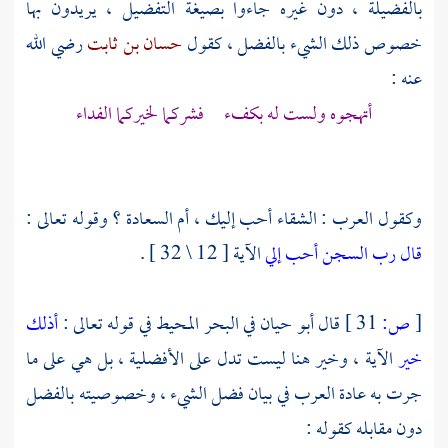
بالفضيلة ، دون غيره جاءوا بصيغة التفضيل ، يريدون بها
خصوص ذلك الشيء بالفضل ، كقول
حسان بن ثابت
رضي الله
عنه :
أتهجوه ولست له بكفء فشركما لخيركما الفداء
وكقول العرب : الشقاء أحب إليك ، أم السعادة ؟ وقوله تعالى :
قال رب السجن أحب إلي
الآية [ 12 \ 32 ] .
[
ص:
31 ]
قال
أبو حيان
في البحر المحيط في قوله تعالى :
أذلك
خير
الآية ، وخير هنا ليست تدل على الأفضلية ، بل هي على ما
جرت به عادة العرب في بيان فضل الشيء ، وخصوصيته بالفضل
دون مقابله كقوله :