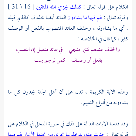
الكلام على قوله تعالى :
كذلك يجزي الله المتقين
[ 16 \ 31 ]
وقوله تعالى :
لهم فيها ما يشاءون
العائد أيضا محذوف كالذي قبله
: أي ما يشاءونه ، وحذف العائد المنصوب بالفعل أو الوصف
كثير ، كما قال في الخلاصة :
والحذف عندهم كثير منجلي في عائد متصل إن انتصب
بفعل أو وصـــــــف كمن نرجـــو يهــب
وهذه الآية الكريمة ، تدل على أن أهل الجنة يجدون كل ما
يشاءونه من أنواع النعيم .
وقد قدمنا الآيات الدالة على ذلك في سورة النحل في الكلام على
قوله تعالى :
جنات عدن يدخلونها تجري من تحتها الأنهار لهم فيها