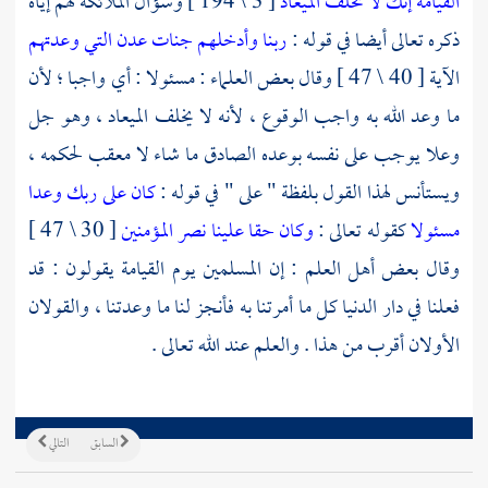
القيامة إنك لا تخلف الميعاد
[ 3 \ 194 ] وسؤال الملائكة لهم إياه
ذكره تعالى أيضا في قوله :
ربنا وأدخلهم جنات عدن التي وعدتهم
الآية [ 40 \ 47 ] وقال بعض العلماء : مسئولا : أي واجبا ؛ لأن
ما وعد الله به واجب الوقوع ، لأنه لا يخلف الميعاد ، وهو جل
وعلا يوجب على نفسه بوعده الصادق ما شاء لا معقب لحكمه ،
ويستأنس لهذا القول بلفظة " على " في قوله :
كان على ربك وعدا
مسئولا
كقوله تعالى :
وكان حقا علينا نصر المؤمنين
[ 30 \ 47 ]
وقال بعض أهل العلم : إن المسلمين يوم القيامة يقولون : قد
فعلنا في دار الدنيا كل ما أمرتنا به فأنجز لنا ما وعدتنا ، والقولان
الأولان أقرب من هذا . والعلم عند الله تعالى .
السابق
التالي