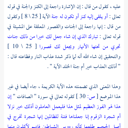
عليه ، كقول من قال : إن الإشارة راجعة إلى الكنز والجنة في قوله
تعالى :
أو يلقى إليه كنز أو تكون له جنة
الآية [ 25 \ 8 ] وكقول
من قال : إنها راجعة إلى الجنات والقصور المعلقة على المشيئة في
قوله تعالى :
تبارك الذي إن شاء جعل لك خيرا من ذلك جنات
تجري من تحتها الأنهار ويجعل لك قصورا
[ 25 \ 10 ]
والتحقيق إن شاء الله أنه لما ذكر شدة عذاب النار وفظاعته قال :
" أذلك العذاب خير أم جنة الخلد الآية " .
وهذا المعنى الذي تضمنته هذه الآية الكريمة ، جاء أيضا في غير
هذا الموضع
[
ص:
30 ]
كقوله تعالى في سورة " الصافات "
إن
هذا لهو الفوز العظيم
لمثل هذا فليعمل العاملون
أذلك خير نزلا
أم شجرة الزقوم
إنا جعلناها فتنة للظالمين
إنها شجرة تخرج في
أصل الجحيم
طلعها كأنه رءوس الشياطين
فإنهم لآكلون منها