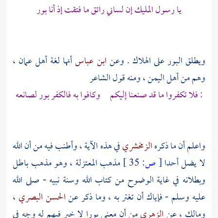
يا رسول المليك إن لساني راتق ما فتقت إذ أنا بور
ويطلق البور على الهلاك . وعن
ابن عباس
أنها لغة
أهل عمان
،
وهم من
أهل اليمن
، ومنه قول الشاعر
: فلا تكفروا ما قد صنعنا إليكم وكافوا به فالكفر بور لصانعه
واعلم أن ما ذكره
الزمخشري
في هذه الآية ، وأطنب فيه من أن الله
لا يضل أحدا
[
ص:
35 ]
مذهب
المعتزلة
، وهو مذهب باطل
وبطلانه في غاية الوضوح من كتاب الله وسنة نبيه - صلى الله
عليه وسلم - فإياك أن تغتر به ، وما ذكر عن
الحسن البصري
،
ومالك
، عن
الزهري
من أن معنى بورا لا خير فيهم له وجه في