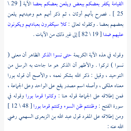
القيامة يكفر بعضكم ببعض ويلعن بعضكم بعضا
الآية [ 29 \
25 ] . فصرح بأنهم أوثان ، ثم ذكر أنهم هم وعبدتهم يلعن
بعضهم بعضا . وكقوله تعالى :
كلا سيكفرون بعبادتهم ويكونون
عليهم ضدا
[ 19 \ 82 ] إلى غير ذلك من الآيات .
وقوله في هذه الآية الكريمة
حتى نسوا الذكر
الظاهر أن معنى (
نسوا ) تركوا . والأظهر أن الذكر هو ما جاءت به الرسل من
التوحيد ، وقيل : ذكر الله بشكر نعمه ، والأصح أن قوله بورا
معناه هلكى ، وأصله اسم مصدر يقع على الواحد وعلى الجماعة ،
فمن إطلاقه على الجماعة قوله هنا :
وكانوا قوما بورا
وقوله في
سورة الفتح :
وظننتم ظن السوء وكنتم قوما بورا
[ 48 \ 12 ]
ومن إطلاقه على المفرد قول
عبد الله بن الزبعرى السهمي
رضي
الله عنه :