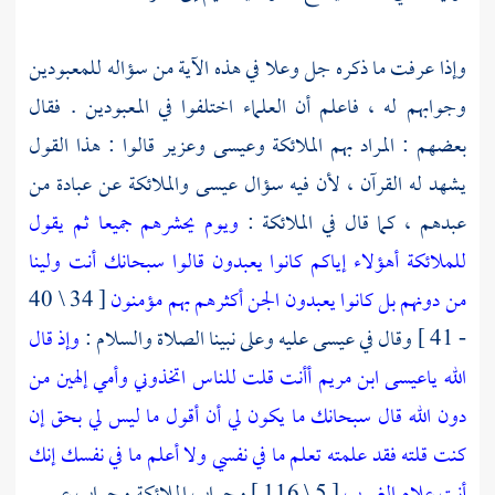
وإذا عرفت ما ذكره جل وعلا في هذه الآية من سؤاله للمعبودين
وجوابهم له ، فاعلم أن العلماء اختلفوا في المعبودين . فقال
بعضهم : المراد بهم الملائكة
وعيسى
وعزير
قالوا : هذا القول
يشهد له القرآن ، لأن فيه سؤال
عيسى
والملائكة عن عبادة من
عبدهم ، كما قال في الملائكة :
ويوم يحشرهم جميعا ثم يقول
للملائكة أهؤلاء إياكم كانوا يعبدون
قالوا سبحانك أنت ولينا
من دونهم بل كانوا يعبدون الجن أكثرهم بهم مؤمنون
[ 34 \ 40
- 41 ] وقال في
عيسى
عليه وعلى نبينا الصلاة والسلام :
وإذ قال
الله ياعيسى ابن مريم أأنت قلت للناس اتخذوني وأمي إلهين من
دون الله قال سبحانك ما يكون لي أن أقول ما ليس لي بحق إن
كنت قلته فقد علمته تعلم ما في نفسي ولا أعلم ما في نفسك إنك