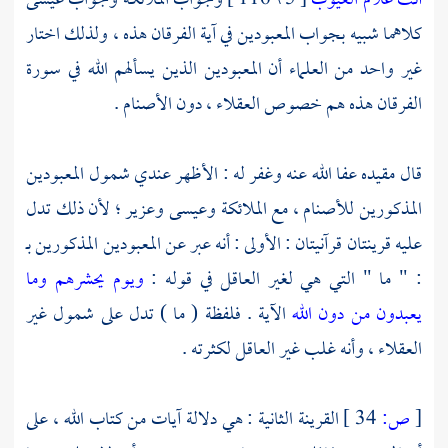
أنت علام الغيوب
[ 5 \ 116 ] وجواب الملائكة وجواب
عيسى
كلاهما شبيه بجواب المعبودين في آية الفرقان هذه ، ولذلك اختار
غير واحد من العلماء أن المعبودين الذين يسألهم الله في سورة
الفرقان هذه هم خصوص العقلاء ، دون الأصنام .
قال مقيده عفا الله عنه وغفر له : الأظهر عندي شمول المعبودين
المذكورين للأصنام ، مع الملائكة
وعيسى
وعزير
؛ لأن ذلك تدل
عليه قرينتان قرآنيتان : الأولى : أنه عبر عن المعبودين المذكورين بـ
: " ما " التي هي لغير العاقل في قوله :
ويوم يحشرهم وما
يعبدون من دون الله
الآية . فلفظة ( ما ) تدل على شمول غير
العقلاء ، وأنه غلب غير العاقل لكثرته .
[
ص:
34 ]
القرينة الثانية : هي دلالة آيات من كتاب الله ، على