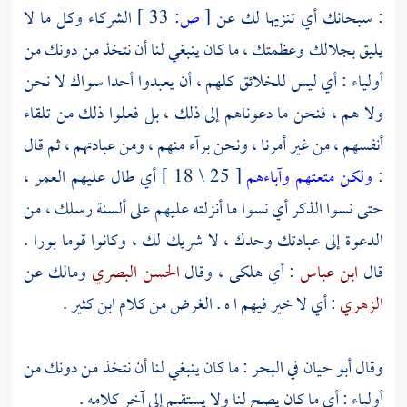
: سبحانك أي تنزيها لك عن
[
ص:
33 ]
الشركاء وكل ما لا
يليق بجلالك وعظمتك ، ما كان ينبغي لنا أن نتخذ من دونك من
أولياء : أي ليس للخلائق كلهم ، أن يعبدوا أحدا سواك لا نحن
ولا هم ، فنحن ما دعوناهم إلى ذلك ، بل فعلوا ذلك من تلقاء
أنفسهم ، من غير أمرنا ، ونحن برآء منهم ، ومن عبادتهم ، ثم قال
:
ولكن متعتهم وآباءهم
[ 25 \ 18 ] أي طال عليهم العمر ،
حتى نسوا الذكر أي نسوا ما أنزلته عليهم على ألسنة رسلك ، من
الدعوة إلى عبادتك وحدك ، لا شريك لك ، وكانوا قوما بورا .
قال
ابن عباس
: أي هلكى ، وقال
الحسن البصري
ومالك
عن
الزهري
: أي لا خير فيهم ا ه . الغرض من كلام
ابن كثير
.
وقال
أبو حيان
في البحر : ما كان ينبغي لنا أن نتخذ من دونك من
أولياء : أي ما كان يصح لنا ولا يستقيم إلى آخر كلامه .