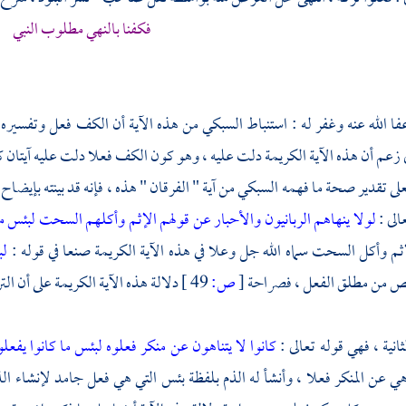
فكفنا بالنهي مطلوب النبي
فا الله عنه وغفر له : استنباط
السبكي
من هذه الآية أن الكف فعل وتفسيره له
 زعم أن هذه الآية الكريمة دلت عليه ، وهو كون الكف فعلا دلت عليه آيتان كر
فعلى تقدير صحة ما فهمه
السبكي
من آية " الفرقان " هذه ، فإنه قد بينته بإيضاح ا
الى :
لولا ينهاهم الربانيون والأحبار عن قولهم الإثم وأكلهم السحت لبئس م
م وأكل السحت سماه الله جل وعلا في هذه الآية الكريمة صنعا في قوله :
لب
ص من مطلق الفعل ، فصراحة
[
ص:
49 ]
دلالة هذه الآية الكريمة على أن ال
لثانية ، فهي قوله تعالى :
كانوا لا يتناهون عن منكر فعلوه لبئس ما كانوا يفعل
هي عن المنكر فعلا ، وأنشأ له الذم بلفظة بئس التي هي فعل جامد لإنشاء الذ