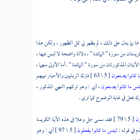
ا بما يدل على ذلك ، لم يظهر لي كل الظهور ، ولكن هذا
يمتان من سورة " المائدة " ، دلالة واضحة لا لبس فيها ،
لآيتان المذكورتان من سورة " المائدة " . أما الأولى منهما ،
ا كانوا يصنعون
[ 5 \ 63 ] فترك الربانيين والأحبار نهيهم
ئس ما كانوا يصنعون
، أي : وهو تركهم النهي المذكور ،
ترك فعل في غاية الوضوح كما ترى .
ون
[ 5 \ 79 ] فقد سمى جل وعلا في هذه الآية الكريمة
م في قوله :
لبئس ما كانوا يفعلون
[ 5 \ 97 ] أي : وهو