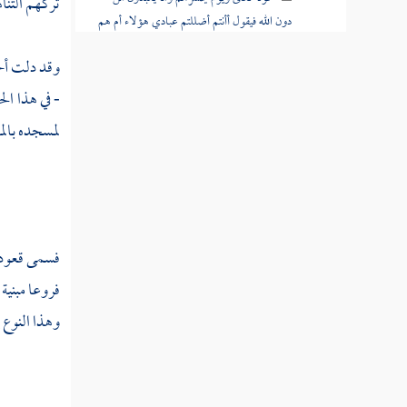
تركهم التنا
دون الله فيقول أأنتم أضللتم عبادي هؤلاء أم هم
ضلوا السبيل
وقد دلت أحا
قوله تعالى فقد كذبوكم بما تقولون
- في هذا ال
لمسجده
بالم
قوله تعالى ومن يظلم منكم نذقه عذابا كبيرا
قوله تعالى وجعلنا بعضكم لبعض فتنة
قوله تعالى وقال الذين لا يرجون لقاءنا لولا
أنزل علينا الملائكة أو نرى ربنا
فسمى قعودهم
قوله تعالى يوم يرون الملائكة لا بشرى يومئذ
فروعا مبنية
للمجرمين ويقولون حجرا محجورا
وهذا النوع 
قوله تعالى وقدمنا إلى ما عملوا من عمل
فجعلناه هباء منثورا