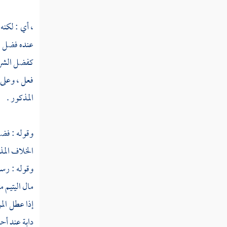
ترتيلا
، أي : لكنه
قوله تعالى الذين يحشرون على وجوههم إلى
جهنم أولئك شر مكانا وأضل سبيلا
عنده فضل ش
كفضل الشراب
قوله تعالى ولقد آتينا موسى الكتاب وجعلنا
فعل ، وعلى 
معه أخاه هارون وزيرا
المذكور .
قوله تعالى وقوم نوح لما كذبوا الرسل
أغرقناهم وجعلناهم للناس آية
وقوله : فضل
قوله تعالى وعادا وثمود وأصحاب الرس
الخلاف المذ
وقرونا بين ذلك كثيرا
وقوله : رسم
قوله تعالى وكلا ضربنا له الأمثال وكلا تبرنا
مال اليتيم 
تتبيرا
إذا عطل الم
قوله تعالى ولقد أتوا على القرية التي أمطرت
دابة عند أح
مطر السوء أفلم يكونوا يرونها بل كانوا لا يرجون