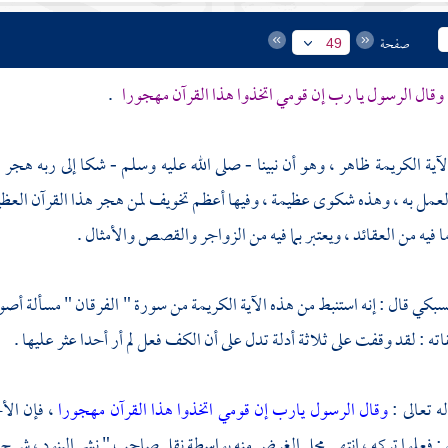
صفحة
49
وقال الرسول يا رب إن قومي اتخذوا هذا القرآن مهجورا
.
آية الكريمة ظاهر ، وهو أن نبينا - صلى الله عليه وسلم - شكا إلى ربه هجر 
عمل به ، وهذه شكوى عظيمة ، وفيها أعظم تخويف لمن هجر هذا القرآن العظيم ،
ما فيه من العقائد ، ويعتبر بما فيه من الزواجر والقصص والأمثال .
سبكي
قال : إنه استنبط من هذه الآية الكريمة من سورة " الفرقان " مسألة أص
اته : لقد وقفت على ثلاثة أدلة تدل على أن الكف فعل لم أر أحدا عثر عليها .
ه تعالى :
وقال الرسول يارب إن قومي اتخذوا هذا القرآن مهجورا
، فإن الأ
 : فعلوا تركه ، انتهى محل الغرض منه بواسطة نقل صاحب " نشر البنود ، شرح مر