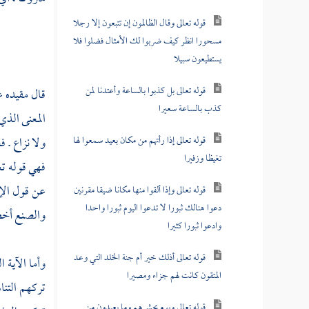
قوله تعالى وقال الظالمون إن تتبعون إلا رجلا
مسحورا انظر كيف ضربوا لك الأمثال فضلوا فلا
يستطيعون سبيلا
قوله تعالى بل كذبوا بالساعة وأعتدنا لمن
قال مقيده ع
كذب بالساعة سعيرا
المعنى الذي
قوله تعالى إذا رأتهم من مكان بعيد سمعوا لها
ولا نزاع . 
تغيظا وزفيرا
فهي قوله تع
عن قول الإث
قوله تعالى وإذا ألقوا منها مكانا ضيقا مقرنين
دعوا هنالك ثبورا لا تدعوا اليوم ثبورا واحدا
والصنع أخ
وادعوا ثبورا كثيرا
قوله تعالى أذلك خير أم جنة الخلد التي وعد
وأما الآية ا
المتقون كانت لهم جزاء ومصيرا
تركهم التنا
قوله تعالى ويوم يحشرهم وما يعبدون من