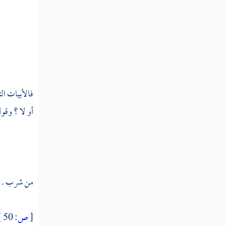
قوله تعالى أصحاب الجنة يومئذ خير مستقرا
وأحسن مقيلا
قوله تعالى ويوم تشقق السماء بالغمام ونزل
الملائكة تنزيلا
قوله تعالى الملك يومئذ الحق للرحمن وكان
يوما على الكافرين عسيرا
فالأبيات ال
قوله تعالى ويوم يعض الظالم على يديه يقول
أو لا ؟ وقو
يا ليتني اتخذت مع الرسول سبيلا
قوله تعالى وقال الرسول يا رب إن قومي
اتخذوا هذا القرآن مهجورا
من شرب . . 
قوله تعالى وكذلك جعلنا لكل نبي عدوا من
المجرمين وكفى بربك هاديا ونصيرا
[
ص:
50 ]
قوله تعالى كذلك لنثبت به فؤادك ورتلناه