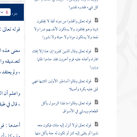
كل شيء فقدره تقديرا
جزء
6
قوله تعالى واتخذوا من دونه آلهة لا يخلقون
قوله تعالى :
شيئا وهم يخلقون ولا يملكون لأنفسهم ضرا ولا
نفعا ولا يملكون موتا ولا حياة ولا نشورا
معنى هذه ال
قوله تعالى وقال الذين كفروا إن هذا إلا إفك
افتراه وأعانه عليه قوم آخرون فقد جاءوا ظلما
لتصديقه وال
وزورا
، ولم يعتقد 
قوله تعالى وقالوا أساطير الأولين اكتتبها فهي
تملى عليه بكرة وأصيلا
واعلم أن
ال
، قال في طبق
قوله تعالى وقالوا ما لهذا الرسول يأكل
الطعام ويمشي في الأسواق
أحدها : قول
قوله تعالى لولا أنزل إليه ملك فيكون معه
نذيرا أو يلقى إليه كنز أو تكون له جنة يأكل منها
متروكا ، أي