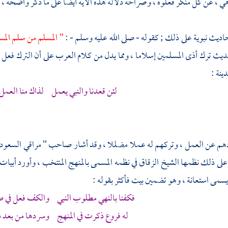
هي ، عن كل منكر فعلوه ، وصراحة دلالة هذه الآية أيضا على ما ذكر واضحة ، ك
ديث نبوية على ذلك ; كقوله - صلى الله عليه وسلم - :
" المسلم من سلم المس
حديث ترك أذى المسلمين إسلاما ، ومما يدل من كلام العرب على أن الترك فعل
دينة
:
لئن قعدنا والنبي يعمل لذاك منا العمل
 عن العمل ، وتركهم له عملا مضللا ، وقد أشار صاحب " مراقي السعود " ،
 على ذلك نظمها
الشيخ الزقاق
في نظمه المسمى بالمنهج المنتخب ، وأورد أبيات
يسمى استعانة ، وهو تضمين بيت فأكثر بقوله :
فكفنا بالنهي مطلوب النبي والكف فعل في 
له فروع ذكرت في المنهج وسردها من بعد ذا