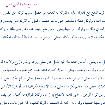
له بنفع قدرة لكن كمن
 ترك النفع مع قدرته عليه ، فتركه له كفعله لما حصل بسبب تركه من الضرر ع
راب ، وترك إعطاءه لمضطر حتى مات عطشا ، فعلى أن الترك فعل يضمن ديته 
 في ذلك ، وقوله : أو خيط يعني أن من منع خيطا عنده ممن شق بطنه ، أو كا
عكسه فلا ضمان ، وقوله : ذكاة ، يعني : أن من مر بصيد لم ينفذ مقتله وأمكنته
 ما ، يعني : أن من عنده ماء فيه فضل عن سقي زرعه ولجاره زرع ولا ماء له إ
كور ، وقوله : وعمد ، يعني : أنه إذا كانت عنده عمد جمع عمود ، فمنعها 
 شهادة ، يعني : أن من منع وثيقة فيها الشهادة بحق حتى ضاع الحق ، هل يضمن
مثلا إذا عطل دوره فلم يكرها ، حتى فات الانتفاع بكرائها زمنا أو ترك الأر
رتهن كراء الرهن ، حتى فات الانتفاع به زمنا ، وكان كراؤه له أهمية ، هل يض
د ومعها علفها ، وقال له : قدم لها العلف ، فترك تقديمه لها حتى ماتت ، هل 