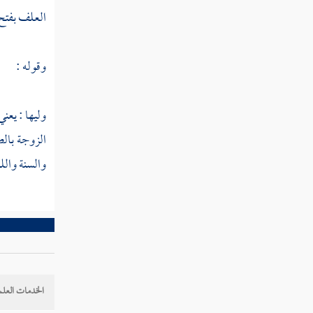
نشورا
العلف بفتح ا
قوله تعالى وإذا رأوك إن يتخذونك إلا هزوا
وقوله :
أهذا الذي بعث الله رسولا
قوله تعالى أرأيت من اتخذ إلهه هواه أفأنت
وليها : يعن
تكون عليه وكيلا
الزوجة بالص
قوله تعالى أم تحسب أن أكثرهم يسمعون أو
والسنة واللغ
يعقلون إن هم إلا كالأنعام بل هم أضل سبيلا
قوله تعالى وهو الذي جعل لكم الليل لباسا
والنوم سباتا وجعل النهار نشورا
قوله تعالى وهو الذي أرسل الرياح بشرا بين
يدي رحمته
الخدمات العلم
قوله تعالى ولقد صرفناه بينهم ليذكروا فأبى