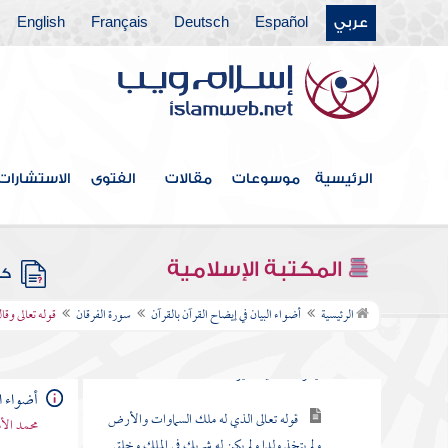
عربي
Español
Deutsch
Français
English
سورة مريم
سورة طه
سورة الأنبياء
سورة الحج
الرئيسية
موسوعات
مقالات
الفتوى
الاستشارات
سورة المؤمنون
سورة النور
المكتبة الإسلامية
كتب
سورة الفرقان
الرئيسية
أضواء البيان في إيضاح القرآن بالقرآن
سورة الفرقان
قوله تعالى وق
قوله تعالى تبارك الذي نزل الفرقان على عبده
ليكون للعالمين نذيرا
أضواء ال
قوله تعالى الذي له ملك السماوات والأرض
محمد الأ
ولم يتخذ ولدا ولم يكن له شريك في الملك وخلق