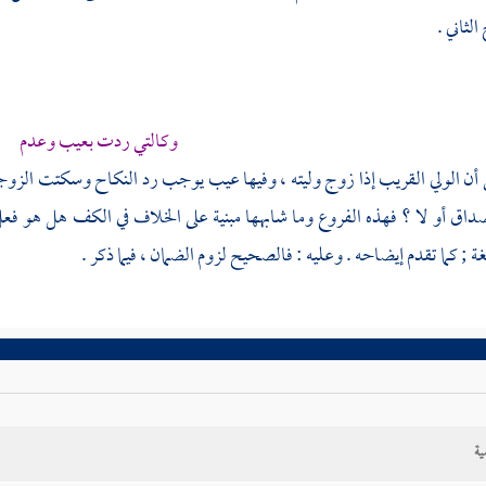
لثاني .
وكالتي ردت بعيب وعدم
ي أن الولي القريب إذا زوج وليته ، وفيها عيب يوجب رد النكاح وسكتت الزوج
داق أو لا ؟ فهذه الفروع وما شابهها مبنية على الخلاف في الكف هل هو فع
ة ; كما تقدم إيضاحه . وعليه : فالصحيح لزوم الضمان ، فيما ذكر .
ية