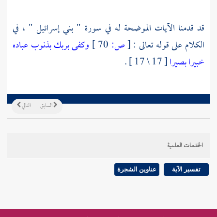
قد قدمنا الآيات الموضحة له في سورة " بني إسرائيل " ، في
الكلام على قوله تعالى :
[
ص:
70 ]
وكفى بربك بذنوب عباده
خبيرا بصيرا
[ 17 \ 17 ] .
السابق
التالي
الخدمات العلمية
تفسير الآية
عناوين الشجرة