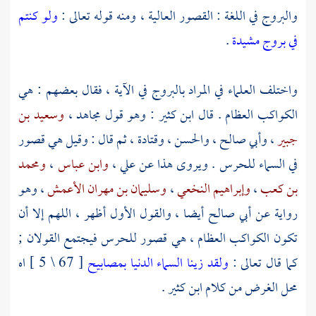
والبروج في اللغة : القصور العالية ، ومنه قوله تعالى :
ولو كنتم
في بروج مشيدة
.
واختلف العلماء في المراد بالبروج في الآية ، فقال بعضهم : هي
الكواكب العظام . قال
ابن كثير
: وهو قول
مجاهد
،
وسعيد بن
جبير
،
وأبي صالح
،
والحسن
،
وقتادة
، ثم قال : وقيل هي قصور
في السماء للحرس . ويروى هذا عن
علي
،
وابن عباس
،
ومحمد
بن كعب
،
وإبراهيم النخعي
،
وسليمان بن مهران الأعمش
، وهو
رواية عن
أبي صالح
أيضا ، والقول الأول أظهر ، اللهم إلا أن
تكون الكواكب العظام ، هي قصور للحرس فيجتمع القولان ;
كما قال تعالى :
ولقد زينا السماء الدنيا بمصابيح
[ 67 \ 5 ] اه
محل الغرض من كلام
ابن كثير
.