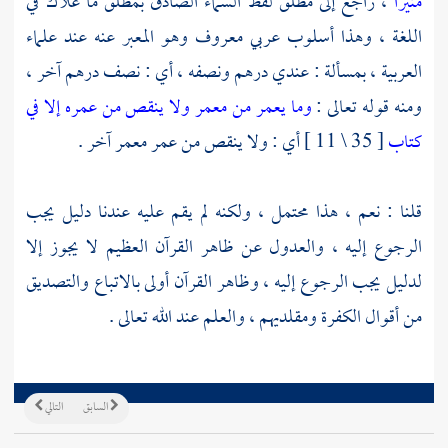
منيرا
، راجع إلى مطلق لفظ السماء الصادق بمطلق ما علاك في
اللغة ، وهذا أسلوب عربي معروف وهو المعبر عنه عند علماء
العربية ، بمسألة : عندي درهم ونصفه ، أي : نصف درهم آخر ،
ومنه قوله تعالى :
وما يعمر من معمر ولا ينقص من عمره إلا في
كتاب
[ 35 \ 11 ] أي : ولا ينقص من عمر معمر آخر .
قلنا : نعم ، هذا محتمل ، ولكنه لم يقم عليه عندنا دليل يجب
الرجوع إليه ، والعدول عن ظاهر القرآن العظيم لا يجوز إلا
لدليل يجب الرجوع إليه ، وظاهر القرآن أولى بالاتباع والتصديق
من أقوال الكفرة ومقلديهم ، والعلم عند الله تعالى .
السابق
التالي