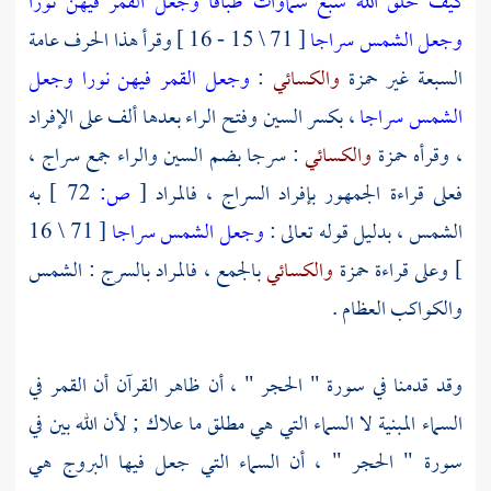
كيف خلق الله سبع سماوات طباقا
وجعل القمر فيهن نورا
وجعل الشمس سراجا
[ 71 \ 15 - 16 ] وقرأ هذا الحرف عامة
السبعة غير
حمزة
والكسائي
:
وجعل القمر فيهن نورا وجعل
الشمس سراجا
، بكسر السين وفتح الراء بعدها ألف على الإفراد
، وقرأه
حمزة
والكسائي
: سرجا بضم السين والراء جمع سراج ،
فعلى قراءة الجمهور بإفراد السراج ، فالمراد
[
ص:
72 ]
به
الشمس ، بدليل قوله تعالى :
وجعل الشمس سراجا
[ 71 \ 16
] وعلى قراءة
حمزة
والكسائي
بالجمع ، فالمراد بالسرج : الشمس
والكواكب العظام .
وقد قدمنا في سورة " الحجر " ، أن ظاهر القرآن أن القمر في
السماء المبنية لا السماء التي هي مطلق ما علاك ; لأن الله بين في
سورة " الحجر " ، أن السماء التي جعل فيها البروج هي