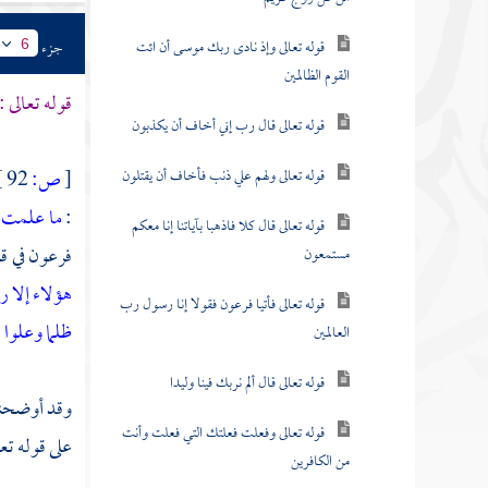
قوله تعالى وإذ نادى ربك موسى أن ائت
جزء
6
القوم الظالمين
قوله تعالى :
قوله تعالى قال رب إني أخاف أن يكذبون
قوله تعالى ولهم علي ذنب فأخاف أن يقتلون
[
ص:
92 ]
:
ما علمت 
قوله تعالى قال كلا فاذهبا بآياتنا إنا معكم
فرعون
في ق
مستمعون
هؤلاء إلا 
قوله تعالى فأتيا فرعون فقولا إنا رسول رب
ظلما وعلوا
 .
العالمين
قوله تعالى قال ألم نربك فينا وليدا
وقد أوضحنا 
قوله تعالى وفعلت فعلتك التي فعلت وأنت
على قوله تعا
من الكافرين