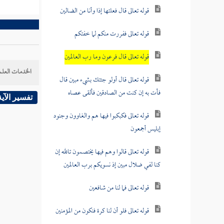
قوله تعالى قال فعلتها إذا وأنا من الضالين
قوله تعالى ففررت منكم لما خفتكم
قوله تعالى قال فرعون وما رب العالمين
الخدمات العلم
قوله تعالى قال أولو جئتك بشيء مبين قال
فأت به إن كنت من الصادقين فألقى عصاه
تفسير الآية
قوله تعالى فكبكبوا فيها هم والغاوون وجنود
إبليس أجمعون
قوله تعالى قالوا وهم فيها يختصمون تالله إن
كنا لفي ضلال مبين إذ نسويكم برب العالمين
قوله تعالى فما لنا من شافعين
قوله تعالى فلو أن لنا كرة فنكون من المؤمنين