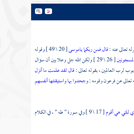
ه تعالى عنه :
قال فمن ربكما ياموسى
[ 20 \ 49 ] وقوله
لمسجونين
[ 26 \ 29 ] ولكن الله جل وعلا بين أن سؤال
وب لرب العالمين ، بقوله تعالى :
قال لقد علمت ما أنزل
فرعون
وقومه :
وجحدوا بها واستيقنتها أنفسهم
دي للتي هي أقوم
[ 17 \ 9 ] وفي سورة " طه " ، في الكلام