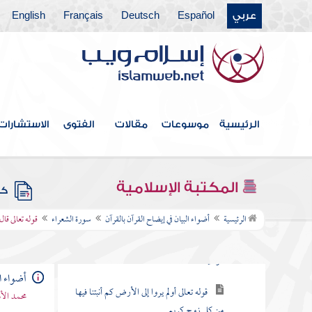
عربي
Español
Deutsch
Français
English
سورة طه
سورة الأنبياء
سورة الحج
سورة المؤمنون
الرئيسية
موسوعات
مقالات
الفتوى
الاستشارات
سورة النور
سورة الفرقان
المكتبة الإسلامية
كتب
سورة الشعراء
الرئيسية
أضواء البيان في إيضاح القرآن بالقرآن
سورة الشعراء
قوله تعالى قا
قوله تعالى لعلك باخع نفسك ألا يكونوا
مؤمنين
أضواء ال
قوله تعالى أولم يروا إلى الأرض كم أنبتنا فيها
محمد الأ
من كل زوج كريم