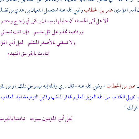
 أمير المؤمنين
عمر بن الخطاب
رضي الله عنه استعمل
النعمان بن عدي بن نضل
ألا هل أتى الحسناء أن حليلها
بميسان
يسقى في زجاج وحنتم إ
ورقاصة تجذو على كل منسم فإن كنت ندماني فب
ولا تسقني بالأصغر المتثلم لعل أمير المؤم
تنادمنا بالجوسق المتهدم
ك
عمر بن الخطاب
- رضي الله عنه - قال : إي والله إنه ليسوءني ذلك ، ومن لقي
تنزيل الكتاب من الله العزيز العليم
غافر الذنب وقابل التوب شديد العقاب ذي
 قولك :
لعل أمير المؤمنين يسوءه تنادمنا بالجوسق