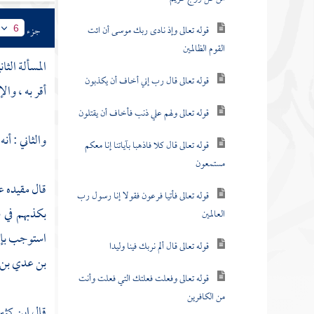
قوله تعالى وإذ نادى ربك موسى أن ائت
جزء
6
القوم الظالمين
المسألة الثان
قوله تعالى قال رب إني أخاف أن يكذبون
أقر به ، وال
قوله تعالى ولهم علي ذنب فأخاف أن يقتلون
والثاني : أن
قوله تعالى قال كلا فاذهبا بآياتنا إنا معكم
مستمعون
قال مقيده عف
قوله تعالى فأتيا فرعون فقولا إنا رسول رب
بكذبهم في 
العالمين
استوجب بإقر
قوله تعالى قال ألم نربك فينا وليدا
بن عدي بن
قوله تعالى وفعلت فعلتك التي فعلت وأنت
من الكافرين
قال
ابن كثي