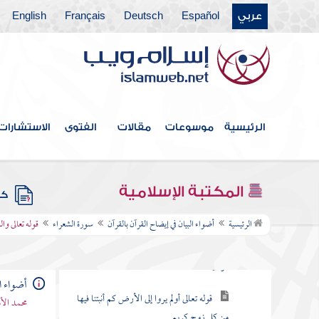
عربي
Español
Deutsch
Français
English
سورة طه
سورة الأنبياء
سورة الحج
سورة المؤمنون
الرئيسية
موسوعات
مقالات
الفتوى
الاستشارات
سورة النور
سورة الفرقان
المكتبة الإسلامية
كتب
سورة الشعراء
الرئيسية
أضواء البيان في إيضاح القرآن بالقرآن
سورة الشعراء
قوله تعالى وا
قوله تعالى لعلك باخع نفسك ألا يكونوا
مؤمنين
أضواء ال
قوله تعالى أولم يروا إلى الأرض كم أنبتنا فيها
محمد الأ
من كل زوج كريم