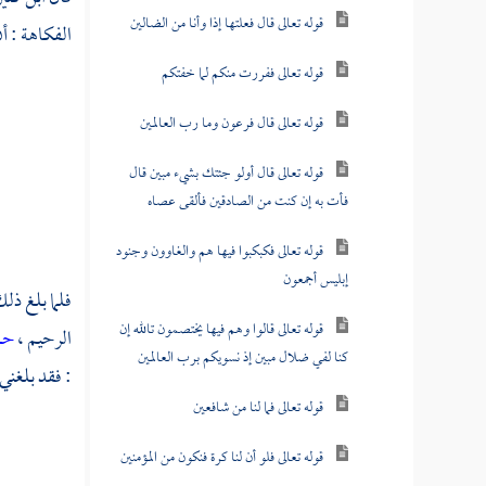
قوله تعالى قال فعلتها إذا وأنا من الضالين
الفكاهة : أن
قوله تعالى ففررت منكم لما خفتكم
قوله تعالى قال فرعون وما رب العالمين
قوله تعالى قال أولو جئتك بشيء مبين قال
فأت به إن كنت من الصادقين فألقى عصاه
قوله تعالى فكبكبوا فيها هم والغاوون وجنود
إبليس أجمعون
فلما بلغ ذل
قوله تعالى قالوا وهم فيها يختصمون تالله إن
الرحيم ،
حم
كنا لفي ضلال مبين إذ نسويكم برب العالمين
: فقد بلغني
قوله تعالى فما لنا من شافعين
قوله تعالى فلو أن لنا كرة فنكون من المؤمنين