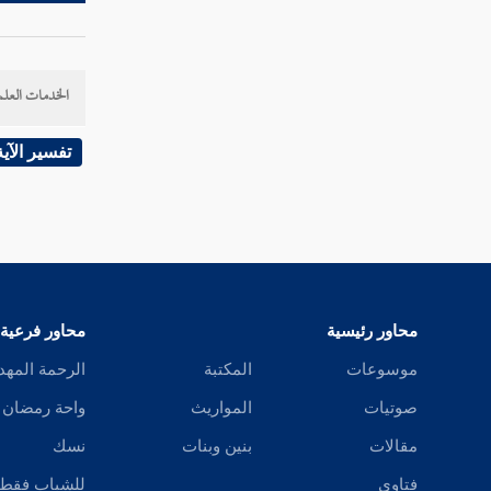
قوله تعالى فيقولوا هل نحن منظرون
الخدمات العلم
قوله تعالى أفبعذابنا يستعجلون
قوله تعالى أفرأيت إن متعناهم سنين
تفسير الآية
قوله تعالى وما أهلكنا من قرية إلا لها منذرون
قوله تعالى ذكرى وما كنا ظالمين
قوله تعالى إنهم عن السمع لمعزولون
محاور رئيسية
محاور فرعية
قوله تعالى فلا تدع مع الله إلها آخر فتكون من
موسوعات
المكتبة
الرحمة المهد
المعذبين
صوتيات
المواريث
واحة رمضان
قوله تعالى وأنذر عشيرتك الأقربين
مقالات
بنين وبنات
نسك
قوله تعالى واخفض جناحك لمن اتبعك من
فتاوى
للشباب فقط