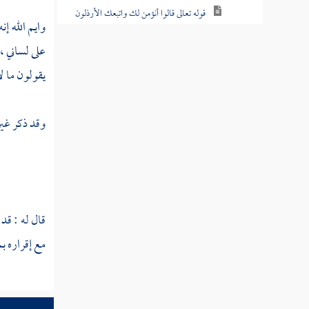
قوله تعالى قالوا أنؤمن لك واتبعك الأرذلون
وايم الله إن
قوله تعالى وما أنا بطارد المؤمنين
على لساني ،
يقولون ما ل
قوله تعالى قال رب إن قومي كذبون
قوله تعالى كذب أصحاب الأيكة المرسلين
وقد ذكر غير
قوله تعالى واتقوا الذي خلقكم والجبلة
الأولين
قوله تعالى وإنه لتنزيل رب العالمين نزل به
الروح الأمين
قال له : ق
قوله تعالى ولو نزلناه على بعض الأعجمين
مع إقراره ب
فقرأه عليهم ما كانوا به مؤمنين
قوله تعالى كذلك سلكناه في قلوب المجرمين
لا يؤمنون به حتى يروا العذاب الأليم