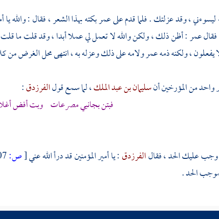
ه ليسوءني ، وقد عزلتك . فلما قدم على
عمر
بكته بهذا الشعر ، فقال : والله يا
 فقال
عمر
: أظن ذلك ، ولكن والله لا تعمل لي عملا أبدا ، وقد قلت ما قلت 
ا يفعلون ، ولكنه ذمه
عمر
ولامه على ذلك وعزله به ، انتهى محل الغرض من كل
 واحد من المؤرخين أن
سليمان بن عبد الملك
، لما سمع قول
الفرزدق
:
فبتن بجانبي مصرعات وبت أفض أغلاق 
د وجب عليك الحد ، فقال
الفرزدق
: يا أمير المؤمنين قد درأ الله عني
[
ص:
107 ]
موجب الحد .