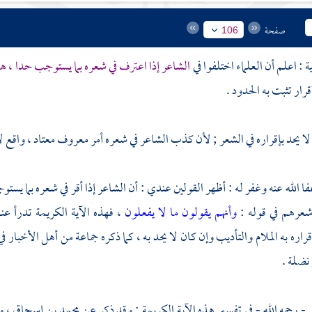
صفحة
106
ية : اعلم أن العلماء اختلفوا في
الشاعر إذا اعترف في شعره بما يستوجب حدا ، هل
إقرار تثبت به الحدود .
ه لا يحد بإقراره في الشعر ; لأن كذب الشاعر في شعره أمر معروف معتاد ، واقع لا 
ا الله عنه وغفر له : أظهر القولين عندي : أن الشاعر إذا أقر في شعره بما يست
شعرهم في قوله :
وأنهم يقولون ما لا يفعلون
، فهذه الآية الكريمة تدرأ عن
اره به الملام والتأديب وإن كان لا يحد به ، كما ذكره جماعة من أهل الأخبار 
 نضلة
.
ر
- رحمه الله - في تفسير هذه الآية الكريمة : وقد ذكر عن
محمد بن إسحاق
،
و