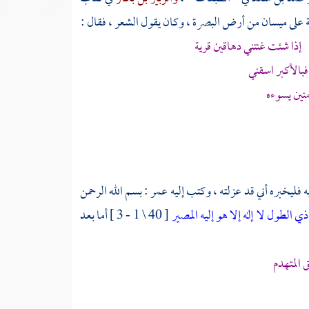
ة
على ميسان من أرض
البصرة
، وكان يقول الشعر ، فقال :
ذا شئت غنتني دهاقين قرية
الأكبر اسقني
نين يسوءه
ه فليخبره أني قد عزلته ، وكتب إليه
عمر
: بسم الله الرحمن
 الطول لا إله إلا هو إليه المصير
[ 40 \ 1 - 3 ] أما بعد
 المتهدم