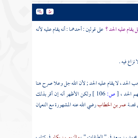
 يقام عليه الحد ؟
على قولين : أحدهما : أنه يقام عليه لأنه
نزاع فيه .
وجب الحد ، لا يقام عليه الحد ; لأن الله جل وعلا صرح هنا
هم الحد ،
[
ص:
106 ]
ولكن الأظهر أنه إن أقر بذلك
في قصة
عمر بن الخطاب
رضي الله عنه المشهورة مع
النعمان
محمد بن سعد
في " الطبقات " ،
والزبير بن بكار
في كتاب