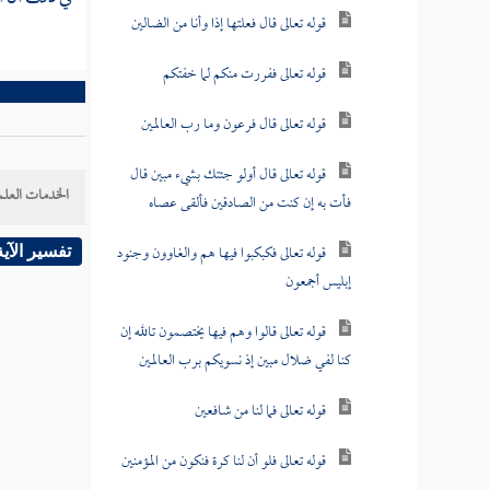
قوله تعالى قال فعلتها إذا وأنا من الضالين
قوله تعالى ففررت منكم لما خفتكم
قوله تعالى قال فرعون وما رب العالمين
قوله تعالى قال أولو جئتك بشيء مبين قال
الخدمات العلم
فأت به إن كنت من الصادقين فألقى عصاه
قوله تعالى فكبكبوا فيها هم والغاوون وجنود
تفسير الآية
إبليس أجمعون
قوله تعالى قالوا وهم فيها يختصمون تالله إن
كنا لفي ضلال مبين إذ نسويكم برب العالمين
قوله تعالى فما لنا من شافعين
قوله تعالى فلو أن لنا كرة فنكون من المؤمنين