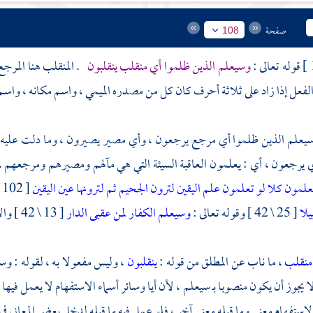
صفحة
108
قوله تعالى :
وسيعلم الذين ظلموا أي منقلب ينقلبون
. المنقلب هنا المرجع
فعل إذا زاد على ثلاثة أحرف كان كل من مصدره الميمي ، واسم مكانه ، واسم 
سيعلم الذين ظلموا أي مرجع يرجعون ، وأي مصير يصيرون ، وما دلت عليه هذه
 يرجعون ، أي : يعلمون العاقبة السيئة التي هي مآلهم ومصيرهم ومرجعهم ، ج
علمون
كلا لو تعلمون علم اليقين
لترون الجحيم
ثم لترونها عين اليقين
[ 102 \ 3 - 7 ] وقوله تعالى :
لا
[ 25 \ 42 ] وقوله تعالى :
وسيعلم الكفار لمن عقبى الدار
[ 13 \ 42 ] والآيات بمثل ذلك كثيرة جدا .
منقلب
، ما ناب عن المطلق من قوله :
ينقلبون
، وليس مفعولا به ، لقوله : وس
 يجوز أن يكون منصوبا بـ سيعلم ، لأن أيا وسائر أسماء الاستفهام لا يعمل فيها م
استفهام معنى وما قبله معنى آخر ، فلو عمل فيه ما قبله لدخل بعض المعاني في ب