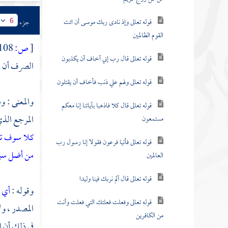
قوله تعالى وإذ نادى ربك موسى أن ائت
جزء
6
القوم الظالمين
[
ص:
108 ]
قوله تعالى قال رب إني أخاف أن يكذبون
الصرف أن ال
قوله تعالى ولهم علي ذنب فأخاف أن يقتلون
والمعنى : و
قوله تعالى قال كلا فاذهبا بآياتنا إنا معكم
المرجع الذي
مستمعون
كلا سوف ت
قوله تعالى فأتيا فرعون فقولا إنا رسول رب
من أضل سبي
العالمين
قوله تعالى قال ألم نربك فينا وليدا
وقوله :
أي 
قوله تعالى وفعلت فعلتك التي فعلت وأنت
المصدر ، ولا
من الكافرين
في ذلك أن ال