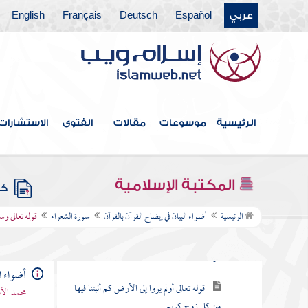
عربي
Español
Deutsch
Français
English
سورة طه
سورة الأنبياء
سورة الحج
سورة المؤمنون
الرئيسية
موسوعات
مقالات
الفتوى
الاستشارات
سورة النور
سورة الفرقان
المكتبة الإسلامية
كتب
سورة الشعراء
الرئيسية
أضواء البيان في إيضاح القرآن بالقرآن
سورة الشعراء
قوله تعالى وس
قوله تعالى لعلك باخع نفسك ألا يكونوا
مؤمنين
أضواء ال
قوله تعالى أولم يروا إلى الأرض كم أنبتنا فيها
محمد الأ
من كل زوج كريم