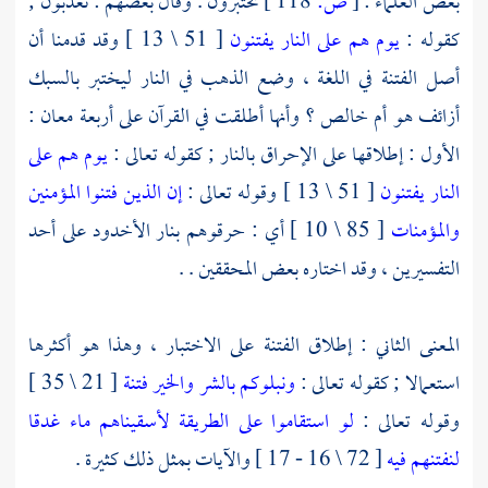
بعض العلماء :
[
ص:
118 ]
تختبرون . وقال بعضهم : تعذبون ;
كقوله :
يوم هم على النار يفتنون
[ 51 \ 13 ] وقد قدمنا أن
أصل الفتنة في اللغة ، وضع الذهب في النار ليختبر بالسبك
أزائف هو أم خالص ؟ وأنها أطلقت في القرآن على أربعة معان :
الأول : إطلاقها على الإحراق بالنار ; كقوله تعالى :
يوم هم على
النار يفتنون
[ 51 \ 13 ] وقوله تعالى :
إن الذين فتنوا المؤمنين
والمؤمنات
[ 85 \ 10 ] أي : حرقوهم بنار الأخدود على أحد
التفسيرين ، وقد اختاره بعض المحققين . .
المعنى الثاني : إطلاق الفتنة على الاختبار ، وهذا هو أكثرها
استعمالا ; كقوله تعالى :
ونبلوكم بالشر والخير فتنة
[ 21 \ 35 ]
وقوله تعالى :
لو استقاموا على الطريقة لأسقيناهم ماء غدقا
لنفتنهم فيه
[ 72 \ 16 - 17 ] والآيات بمثل ذلك كثيرة .