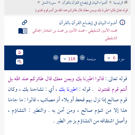
الرئيسية
أضواء البيان في إيضاح القرآن بالقرآن
سورة النمل
تراجم الأعلام
قوله تعالى قالوا اطيرنا بك وبمن معك قال طائركم عند الله بل أنتم قوم تفتنون
أضواء البيان في إيضاح القرآن بالقرآن
محمد الأمين الشنقيطي - محمد الأمين بن محمد بن المختار الجنكي
الشنقيطي
جزء
صفحة
6
118
قوله تعالى :
قالوا اطيرنا بك وبمن معك قال طائركم عند الله بل
أنتم قوم تفتنون
. قوله :
اطيرنا بك
، أي : تشاءمنا بك ، وكان
قوم
صالح
إذا نزل بهم قحط أو بلاء أو مصائب ، قالوا : ما جاءنا
هذا إلا من شؤم
صالح
، ومن آمن به . والتطير : التشاؤم ،
وأصل اشتقاقه من التشاؤم بزجر الطير .