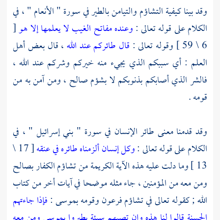
وقد بينا كيفية التشاؤم والتيامن بالطير في سورة " الأنعام " ، في
الكلام على قوله تعالى :
وعنده مفاتح الغيب لا يعلمها إلا هو
[
6 \ 59 ] وقوله تعالى :
قال طائركم عند الله
، قال بعض أهل
العلم : أي سببكم الذي يجيء منه خيركم وشركم عند الله ،
فالشر الذي أصابكم بذنوبكم لا بشؤم
صالح
، ومن آمن به من
قومه .
وقد قدمنا معنى طائر الإنسان في سورة " بني إسرائيل " ، في
الكلام على قوله تعالى :
وكل إنسان ألزمناه طائره في عنقه
[ 17 \
13 ] وما دلت عليه هذه الآية الكريمة من تشاؤم الكفار
بصالح
ومن معه من المؤمنين ، جاء مثله موضحا في آيات أخر من كتاب
الله ; كقوله تعالى في تشاؤم
فرعون
وقومه
بموسى
:
فإذا جاءتهم
الحسنة قالوا لنا هذه وإن تصبهم سيئة يطيروا بموسى ومن معه