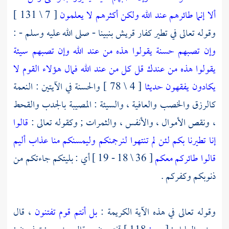
ألا إنما طائرهم عند الله ولكن أكثرهم لا يعلمون
[ 7 \ 131 ]
وقوله تعالى في تطير كفار
قريش
بنبينا - صلى الله عليه وسلم - :
وإن تصبهم حسنة يقولوا هذه من عند الله وإن تصبهم سيئة
يقولوا هذه من عندك قل كل من عند الله فمال هؤلاء القوم لا
يكادون يفقهون حديثا
[ 4 \ 78 ] والحسنة في الآيتين : النعمة
كالرزق والخصب والعافية ، والسيئة : المصيبة بالجدب والقحط
، ونقص الأموال ، والأنفس ، والثمرات ; وكقوله تعالى :
قالوا
إنا تطيرنا بكم لئن لم تنتهوا لنرجمنكم وليمسنكم منا عذاب أليم
قالوا طائركم معكم
[ 36 \ 18 - 19 ] أي : بليتكم جاءتكم من
ذنوبكم وكفركم .
وقوله تعالى في هذه الآية الكريمة :
بل أنتم قوم تفتنون
، قال