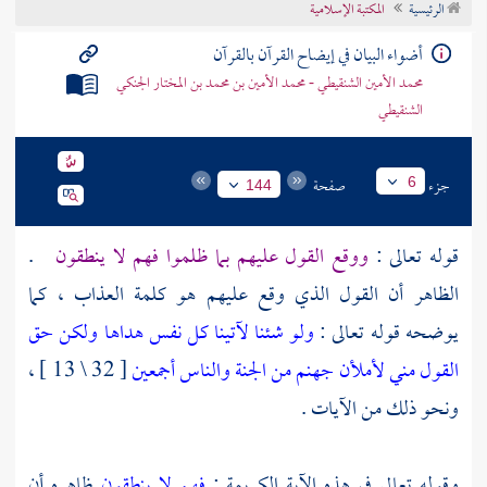
الرئيسية
المكتبة الإسلامية
تراجم الأعلام
أضواء البيان في إيضاح القرآن بالقرآن
محمد الأمين الشنقيطي - محمد الأمين بن محمد بن المختار الجنكي
الشنقيطي
جزء
صفحة
6
144
قوله تعالى :
ووقع القول عليهم بما ظلموا فهم لا ينطقون
.
الظاهر أن القول الذي وقع عليهم هو كلمة العذاب ، كما
يوضحه قوله تعالى :
ولو شئنا لآتينا كل نفس هداها ولكن حق
القول مني لأملأن جهنم من الجنة والناس أجمعين
[ 32 \ 13 ] ،
ونحو ذلك من الآيات .
وقوله تعالى في هذه الآية الكريمة :
فهم لا ينطقون
ظاهره أن