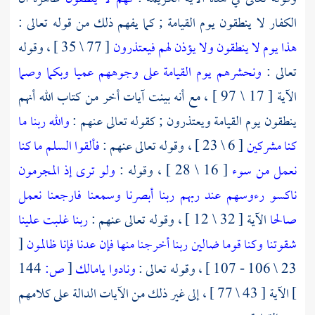
الكفار لا ينطقون يوم القيامة ; كما يفهم ذلك من قوله تعالى :
هذا يوم لا ينطقون ولا يؤذن لهم فيعتذرون
[ 77 \ 35 ] ، وقوله
تعالى :
ونحشرهم يوم القيامة على وجوههم عميا وبكما وصما
الآية [ 17 \ 97 ] ، مع أنه بينت آيات أخر من كتاب الله أنهم
ينطقون يوم القيامة ويعتذرون ; كقوله تعالى عنهم :
والله ربنا ما
كنا مشركين
[ 6 \ 23 ] ، وقوله تعالى عنهم :
فألقوا السلم ما كنا
نعمل من سوء
[ 16 \ 28 ] ، وقوله :
ولو ترى إذ المجرمون
ناكسو رءوسهم عند ربهم ربنا أبصرنا وسمعنا فارجعنا نعمل
صالحا
الآية [ 32 \ 12 ] ، وقوله تعالى عنهم :
ربنا غلبت علينا
شقوتنا وكنا قوما ضالين ربنا أخرجنا منها فإن عدنا فإنا ظالمون
[
23 \ 106 - 107 ] ، وقوله تعالى :
ونادوا يامالك
[
ص:
144
]
الآية [ 43 \ 77 ] ، إلى غير ذلك من الآيات الدالة على كلامهم