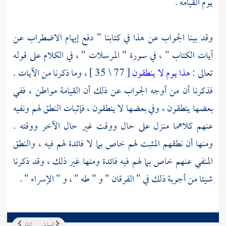
يوم القيامة .
وقد بينا الجواب عن هذا في كتابنا " دفع إيهام الاضطراب عن
آيات الكتاب " ، في سورة " المرسلات " ، في الكلام على قوله
تعالى :
هذا يوم لا ينطقون
[ 77 \ 35 ] ، وما ذكرنا من الآيات .
فذكرنا أن من أوجه الجواب عن ذلك أن القيامة مواطن ، ففي
بعضها ينطقون ، وفي بعضها لا ينطقون ، فإثبات النطق لهم ونفيه
عنهم كلاهما منزل على حال ووقت غير حال الآخر ووقته .
ومنها أن نطقهم المثبت لهم خاص بما لا فائدة لهم فيه ، والنطق
المنفي عنهم خاص بما لهم فيه فائدة ومنها غير ذلك ، وقد ذكرنا
شيئا من أجوبة ذلك في " الفرقان " و " طه " ، و " الإسراء " .
السابق
التالي