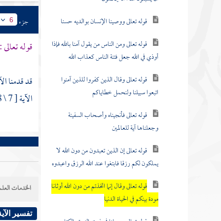
قوله تعالى ووصينا الإنسان بوالديه حسنا
جزء
6
قوله تعالى ومن الناس من يقول آمنا بالله فإذا
قوله تعالى :
أوذي في الله جعل فتنة الناس كعذاب الله
قوله تعالى وقال الذين كفروا للذين آمنوا
قد قدمنا ال
اتبعوا سبيلنا ولنحمل خطاياكم
الآية [ 7 \ 38 ] ، وفي سورة " الفرقان " وغير ذلك .
قوله تعالى فأنجيناه وأصحاب السفينة
وجعلناها آية للعالمين
قوله تعالى إن الذين تعبدون من دون الله لا
يملكون لكم رزقا فابتغوا عند الله الرزق واعبدوه
قوله تعالى وقال إنما اتخذتم من دون الله أوثانا
الخدمات العلم
مودة بينكم في الحياة الدنيا
تفسير الآية