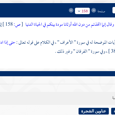
صفحة
158
وقال إنما اتخذتم من دون الله أوثانا مودة بينكم في الحياة الدنيا
[
ص:
158 ]
إل
آيات الموضحة له في سورة " الأعراف " ، في الكلام على قوله تعالى :
حتى إذا اد
ية
عناوين الشجرة