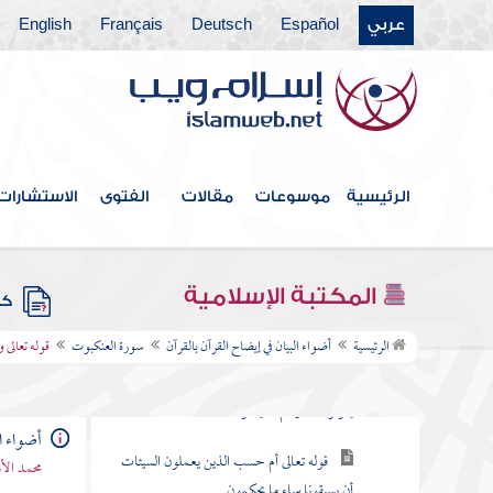
عربي
Español
Deutsch
Français
English
سورة المؤمنون
سورة النور
سورة الفرقان
سورة الشعراء
الرئيسية
موسوعات
مقالات
الفتوى
الاستشارات
سورة النمل
سورة القصص
المكتبة الإسلامية
كتب
سورة العنكبوت
الرئيسية
أضواء البيان في إيضاح القرآن بالقرآن
سورة العنكبوت
قوله تعالى و
قوله تعالى الم أحسب الناس أن يتركوا أن
يقولوا آمنا وهم لا يفتنون
أضواء ال
قوله تعالى أم حسب الذين يعملون السيئات
محمد الأ
أن يسبقونا ساء ما يحكمون