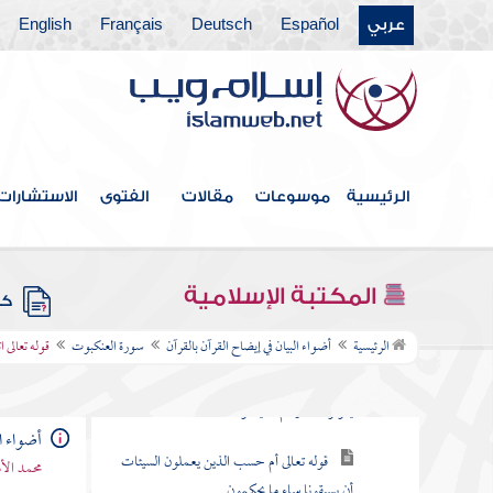
عربي
Español
Deutsch
Français
English
سورة المؤمنون
سورة النور
سورة الفرقان
سورة الشعراء
الرئيسية
موسوعات
مقالات
الفتوى
الاستشارات
سورة النمل
سورة القصص
المكتبة الإسلامية
كتب
سورة العنكبوت
الرئيسية
أضواء البيان في إيضاح القرآن بالقرآن
سورة العنكبوت
قوله تعالى 
قوله تعالى الم أحسب الناس أن يتركوا أن
يقولوا آمنا وهم لا يفتنون
أضواء ال
قوله تعالى أم حسب الذين يعملون السيئات
محمد الأ
أن يسبقونا ساء ما يحكمون