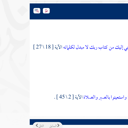
ي إليك من كتاب ربك لا مبدل لكلماته
الآية [ 18 \ 27 ]
واستعينوا بالصبر والصلاة
الآية [ 2 \ 45 ] .
السابق
التالي