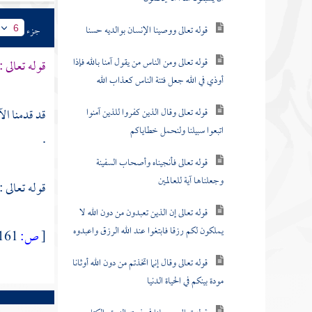
قوله تعالى ووصينا الإنسان بوالديه حسنا
جزء
6
قوله تعالى ومن الناس من يقول آمنا بالله فإذا
قوله تعالى :
أوذي في الله جعل فتنة الناس كعذاب الله
قوله تعالى وقال الذين كفروا للذين آمنوا
قد قدمنا ال
اتبعوا سبيلنا ولنحمل خطاياكم
.
قوله تعالى فأنجيناه وأصحاب السفينة
وجعلناها آية للعالمين
قوله تعالى :
قوله تعالى إن الذين تعبدون من دون الله لا
يملكون لكم رزقا فابتغوا عند الله الرزق واعبدوه
[
ص:
161 ]
قوله تعالى وقال إنما اتخذتم من دون الله أوثانا
مودة بينكم في الحياة الدنيا