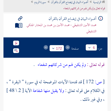
الرئيسية
أضواء البيان في إيضاح القرآن بالقرآن
سورة الروم
تراجم الأعلام
قوله تعالى ولم يكن لهم من شركائهم شفعاء
أضواء البيان في إيضاح القرآن بالقرآن
محمد الأمين الشنقيطي - محمد الأمين بن محمد بن المختار الجنكي
الشنقيطي
جزء
صفحة
6
172
قوله تعالى :
ولم يكن لهم من شركائهم شفعاء
.
[
ص:
172 ]
قد قدمنا الآيات الموضحة له في سورة " البقرة " ،
في الكلام على قوله تعالى :
ولا يقبل منها شفاعة
الآية [ 2 \ 48 ]
، وفي غير ذلك .