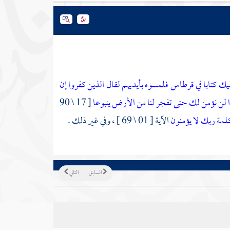
ليك كتابا في قرطاس فلمسوه بأيديهم لقال الذين كفروا إن
ا لن نؤمن لك حتى تفجر لنا من الأرض ينبوعا
[ 17 \ 90
لمة ربك لا يؤمنون
الآية [ 01 \ 69 ] ، وفي غير ذلك .
السابق
التالي