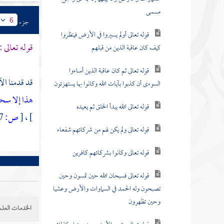
مسمى
جزء
6
قوله تعالى أولم يسيروا في الأرض فينظروا
قوله تعالى :
كيف كان عاقبة الذين من قبلهم
قوله تعالى ثم كان عاقبة الذين أساءوا
قد قدمنا الآ
السوءى أن كذبوا بآيات الله وكانوا بها يستهزئون
هذا إلا سحر
قوله تعالى الله يبدأ الخلق ثم يعيده
] ،
[
ص:
177 ]
قوله تعالى ولم يكن لهم من شركائهم شفعاء
قوله تعالى وكانوا بشركائهم كافرين
قوله تعالى فسبحان الله حين تمسون وحين
تصبحون وله الحمد في السماوات والأرض وعشيا
وحين تظهرون
الخدمات العلم