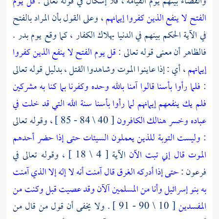
والقضاء بينهم يوم القيامة ، فلا إشكال في قوله تعالى :
قل يوم
الفتح لا ينفع الذين كفروا إيمانهم
، وعلى القول بأن المراد بالفتح
في الآية الحكم بينهم في الدنيا بهلاك الكفار ، كما وقع يوم
بدر
.
فالظاهر أن معنى قوله تعالى :
قل يوم الفتح لا ينفع الذين كفروا
إيمانهم
، أي : إذا عاينوا الموت وشاهدوا القتل ، بدليل قوله تعالى
:
فلما رأوا بأسنا قالوا آمنا بالله وحده وكفرنا بما كنا به مشركين
فلم يك ينفعهم إيمانهم لما رأوا بأسنا سنة الله التي قد خلت في
عباده وخسر هنالك الكافرون
[ 40 \ 84 - 85 ] ، وقوله تعالى
:
وليست التوبة للذين يعملون السيئات حتى إذا حضر أحدهم
الموت قال إني تبت الآن
الآية [ 4 \ 18 ] ، وقوله تعالى في
فرعون
:
حتى إذا أدركه الغرق قال آمنت أنه لا إله إلا الذي آمنت
به بنو إسرائيل وأنا من المسلمين
آلآن وقد عصيت قبل وكنت من
المفسدين
[ 10 \ 90 - 91 ] . ولا يخفى أن قول من قال من