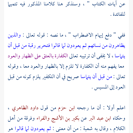
عن آيات الكتاب " ، وسنذكر هنا كلامنا المذكور فيه تتميما
للفائدة .
ففي " دفع إيهام الاضطراب " ، ما نصه : قوله تعالى :
والذين
يظاهرون من نسائهم ثم يعودون لما قالوا فتحرير رقبة من قبل أن
يتماسا
، لا يخفى أن ترتيبه تعالى
الكفارة بالعتق على الظهار والعود
معا يفهم منه أن الكفارة لا تلزم إلا بالظهار والعود معا ، وقوله
تعالى :
من قبل أن يتماسا
صريح في أن التكفير يلزم كونه من قبل
العود إلى المسيس .
اعلم أولا : أن ما رجحه
ابن حزم
من قول
داود الظاهري
،
وحكاه
ابن عبد البر
عن
بكير بن الأشج
والفراء
وفرقة من أهل
الكلام ، وقال به
شعبة
: من أن معنى :
ثم يعودون لما قالوا
هو