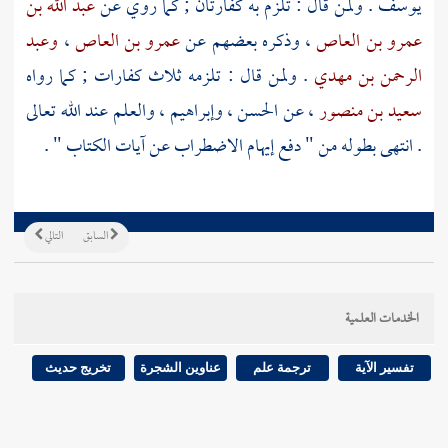
يوسف
. ولمن قال : تلزم به كفارتان ; كما روي عن
عبد الله بن
عمرو بن العاص
، وذكره بعضهم عن
عمرو بن العاص
،
وعبد
الرحمن بن مهدي
. ولمن قال : تلزمه ثلاث كفارات ; كما رواه
سعيد بن منصور
، عن
الحسن
،
وإبراهيم
، والعلم عند الله تعالى
. انتهى بطوله من " دفع إيهام الاضطراب عن آيات الكتاب " .
السابق
التالي
الخدمات العلمية
تفسير الآية
ترجمة علم
عناوين الشجرة
تخريج حديث