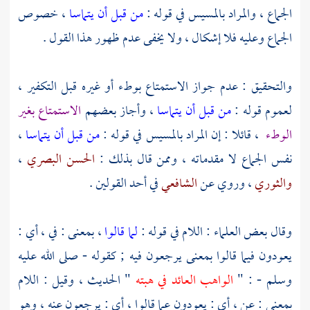
الجماع ، والمراد بالمسيس في قوله :
من قبل أن يتماسا
، خصوص
الجماع وعليه فلا إشكال ، ولا يخفى عدم ظهور هذا القول .
والتحقيق : عدم جواز الاستمتاع بوطء أو غيره قبل التكفير ،
لعموم قوله :
من قبل أن يتماسا
، وأجاز بعضهم
الاستمتاع بغير
الوطء
، قائلا : إن المراد بالمسيس في قوله :
من قبل أن يتماسا
،
نفس الجماع لا مقدماته ، وممن قال بذلك :
الحسن البصري
،
والثوري
، وروي عن
الشافعي
في أحد القولين .
وقال بعض العلماء : اللام في قوله :
لما قالوا
، بمعنى : في ، أي :
يعودون فيما قالوا بمعنى يرجعون فيه ; كقوله - صلى الله عليه
وسلم - : "
الواهب العائد في هبته
" الحديث ، وقيل : اللام
بمعنى : عن ، أي : يعودون عما قالوا ، أي : يرجعون عنه ، وهو