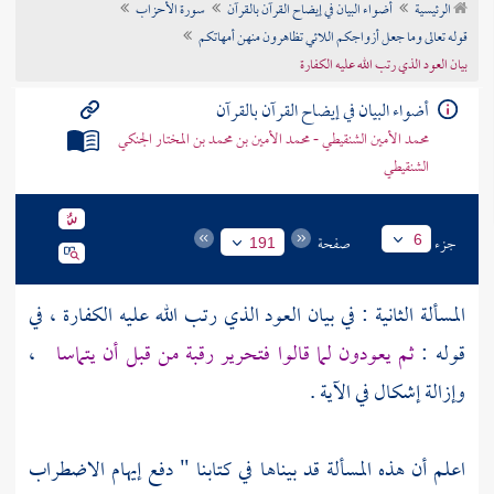
الرئيسية
أضواء البيان في إيضاح القرآن بالقرآن
سورة الأحزاب
تراجم الأعلام
قوله تعالى وما جعل أزواجكم اللائي تظاهرون منهن أمهاتكم
بيان العود الذي رتب الله عليه الكفارة
أضواء البيان في إيضاح القرآن بالقرآن
محمد الأمين الشنقيطي - محمد الأمين بن محمد بن المختار الجنكي
الشنقيطي
جزء
صفحة
6
191
المسألة الثانية : في بيان العود الذي رتب الله عليه الكفارة ، في
قوله :
ثم يعودون لما قالوا فتحرير رقبة من قبل أن يتماسا
،
وإزالة إشكال في الآية .
اعلم أن هذه المسألة قد بيناها في كتابنا " دفع إيهام الاضطراب