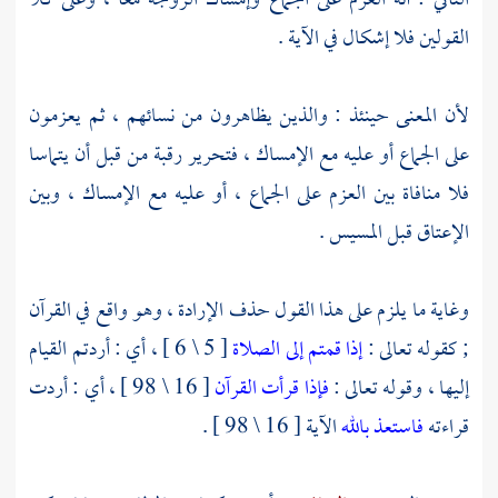
الثاني : أنه العزم على الجماع وإمساك الزوجة معا ، وعلى كلا
القولين فلا إشكال في الآية .
لأن المعنى حينئذ : والذين يظاهرون من نسائهم ، ثم يعزمون
على الجماع أو عليه مع الإمساك ، فتحرير رقبة من قبل أن يتماسا
فلا منافاة بين العزم على الجماع ، أو عليه مع الإمساك ، وبين
الإعتاق قبل المسيس .
وغاية ما يلزم على هذا القول حذف الإرادة ، وهو واقع في القرآن
; كقوله تعالى :
إذا قمتم إلى الصلاة
[ 5 \ 6 ] ، أي : أردتم القيام
إليها ، وقوله تعالى :
فإذا قرأت القرآن
[ 16 \ 98 ] ، أي : أردت
قراءته
فاستعذ بالله
الآية [ 16 \ 98 ] .