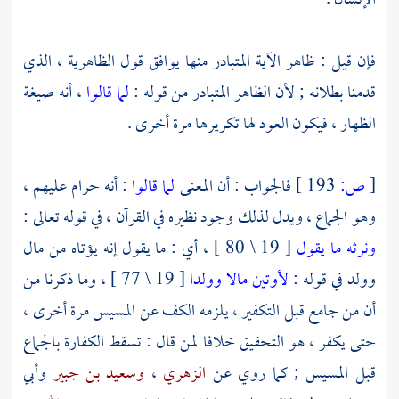
الإنسان .
فإن قيل : ظاهر الآية المتبادر منها يوافق قول
الظاهرية
، الذي
قدمنا بطلانه ; لأن الظاهر المتبادر من قوله :
لما قالوا
، أنه صيغة
الظهار ، فيكون العود لها تكريرها مرة أخرى .
[
ص:
193 ]
فالجواب : أن المعنى
لما قالوا
: أنه حرام عليهم ،
وهو الجماع ، ويدل لذلك وجود نظيره في القرآن ، في قوله تعالى :
ونرثه ما يقول
[ 19 \ 80 ] ، أي : ما يقول إنه يؤتاه من مال
وولد في قوله :
لأوتين مالا وولدا
[ 19 \ 77 ] ، وما ذكرنا من
أن من جامع قبل التكفير ، يلزمه الكف عن المسيس مرة أخرى ،
حتى يكفر ، هو التحقيق خلافا لمن قال : تسقط الكفارة بالجماع
قبل المسيس ; كما روي عن
الزهري
،
وسعيد بن جبير
وأبي