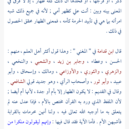
ذكر ، أو فرجها ، أو فخذها أن ذلك كله ظهار ، إذ لا فرق في
المعنى بينه وبين : أنت علي كظهر أمي ; لأنه في جميع ذلك شبه
امرأته بما هي في تأبيد الحرمة كأمه ، فمعنى الظهار محقق الحصول
في ذلك .
قال
ابن قدامة
في " المغني " : وهذا قول أكثر أهل العلم ، منهم :
الحسن
،
وعطاء
،
وجابر بن زيد
،
والشعبي
،
والنخعي
،
والزهري
،
والثوري
،
والأوزاعي
،
ومالك
،
وإسحاق
،
وأبو
عبيد
،
وأبو ثور
، وأصحاب الرأي ، وهو جديد قولي
الشافعي
.
وقال في القديم : لا يكون الظهار إلا بأم أو جدة ، لأنها أم أيضا ;
لأن اللفظ الذي ورد به القرآن مختص بالأم ، فإذا عدل عنه لم
يتعلق به ما أوجبه الله تعالى فيه ، ولنا أنهن محرمات بالقرابة
فأشبهن الأم . فأما الآية فقد قال فيها :
وإنهم ليقولون منكرا من