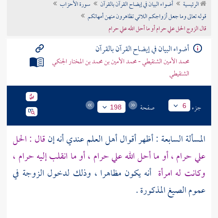
الرئيسية
أضواء البيان في إيضاح القرآن بالقرآن
سورة الأحزاب
تراجم الأعلام
قوله تعالى وما جعل أزواجكم اللائي تظاهرون منهن أمهاتكم
قال الزوج الحل علي حرام أو ما أحل الله علي حرام
أضواء البيان في إيضاح القرآن بالقرآن
محمد الأمين الشنقيطي - محمد الأمين بن محمد بن المختار الجنكي
الشنقيطي
جزء
صفحة
6
198
المسألة السابعة : أظهر أقوال أهل العلم عندي أنه إن
قال : الحل
علي حرام ، أو ما أحل الله علي حرام ، أو ما انقلب إليه حرام ،
وكانت له امرأة
أنه يكون مظاهرا ، وذلك لدخول الزوجة في
عموم الصيغ المذكورة .