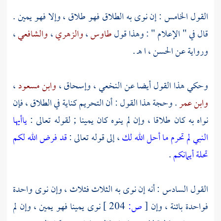
القول الخامس : إن نوى به الطلاق فهو طلاق ، وإلا فهو يمين .
قال في " الإعلام " : وهذا قول
طاوس
،
والزهري
،
والشافعي
،
ورواية عن
الحسن
، ا هـ .
وحكي هذا القول أيضا عن
النخعي
،
وإسحاق
،
وابن مسعود
،
وابن عمر
. وحجة هذا القول : أن التحريم كناية في الطلاق ، فإن
نواه به كان طلاقا ، وإن لم ينوه كان يمينا ; لقوله تعالى :
ياأيها
النبي لم تحرم ما أحل الله لك
، إلى قوله تعالى :
قد فرض الله لكم
تحلة أيمانكم
.
القول السادس : أنه إن نوى به الثلاث فثلاث ، وإن نوى واحدة
فواحدة بائنة ، وإن
[
ص:
204 ]
نوى يمينا فهو يمين ، وإن لم