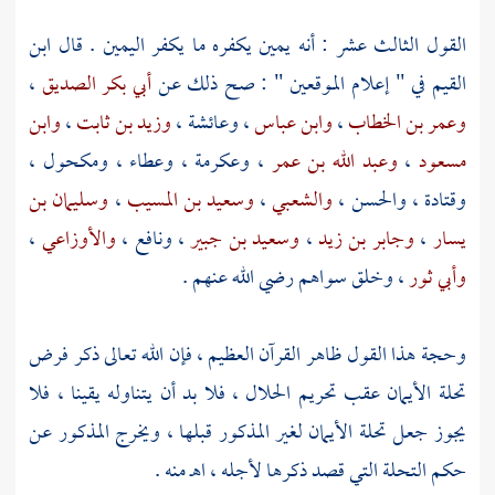
القول الثالث عشر : أنه يمين يكفره ما يكفر اليمين . قال
ابن
القيم
في " إعلام الموقعين " : صح ذلك عن
أبي بكر الصديق
،
وعمر بن الخطاب
،
وابن عباس
،
وعائشة
،
وزيد بن ثابت
،
وابن
مسعود
،
وعبد الله بن عمر
،
وعكرمة
،
وعطاء ،
ومكحول
،
وقتادة
،
والحسن
،
والشعبي
،
وسعيد بن المسيب
،
وسليمان بن
يسار
،
وجابر بن زيد
،
وسعيد بن جبير
،
ونافع
،
والأوزاعي
،
وأبي ثور
، وخلق سواهم رضي الله عنهم .
وحجة هذا القول ظاهر القرآن العظيم ، فإن الله تعالى ذكر فرض
تحلة الأيمان عقب تحريم الحلال ، فلا بد أن يتناوله يقينا ، فلا
يجوز جعل تحلة الأيمان لغير المذكور قبلها ، ويخرج المذكور عن
حكم التحلة التي قصد ذكرها لأجله ، اهـ منه .