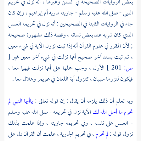
بعض الروايات الصحيحة في السنن وغيرها ، أنه نزل في تحريم
النبي - صلى الله عليه وسلم - جاريته
مارية أم إبراهيم
، وإن كان
جاء في الروايات الثابتة في الصحيحين : أنه نزل في تحريمه العسل
الذي كان شربه عند بعض نسائه ، وقصة ذلك مشهورة صحيحة
; لأن المقرر في علوم القرآن أنه إذا ثبت نزول الآية في شيء معين
، ثم ثبت بسند آخر صحيح أنها نزلت في شيء آخر معين غير
[
ص:
201 ]
الأول ، وجب حملها على أنها نزلت فيهما معا ،
فيكون لنزولها سببان ، كنزول آية اللعان في
عويمر
وهلال
معا .
وبه تعلم أن ذلك يلزمه أن يقال : إن قوله تعالى :
ياأيها النبي لم
تحرم ما أحل الله لك
الآية نزل في تحريمه - صلى الله عليه وسلم
- العسل على نفسه ، وفي تحريمه جاريته ، وإذا علمت بذلك
نزول قوله :
لم تحرم
، في تحريم الجارية ، علمت أن القرآن دل على