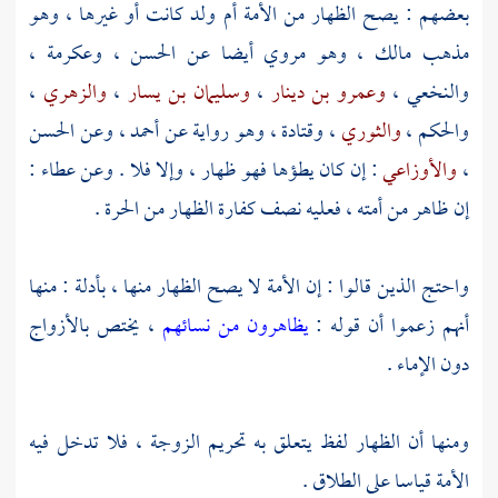
بعضهم : يصح الظهار من الأمة أم ولد كانت أو غيرها ، وهو
مذهب
مالك
، وهو مروي أيضا عن
الحسن
،
وعكرمة
،
والنخعي
،
وعمرو بن دينار
،
وسليمان بن يسار
،
والزهري
،
والحكم
،
والثوري
،
وقتادة
، وهو رواية عن
أحمد ،
وعن
الحسن
،
والأوزاعي
: إن كان يطؤها فهو ظهار ، وإلا فلا . وعن
عطاء
:
إن ظاهر من أمته ، فعليه نصف كفارة الظهار من الحرة .
واحتج الذين قالوا : إن الأمة لا يصح الظهار منها ، بأدلة : منها
أنهم زعموا أن قوله :
يظاهرون من نسائهم
، يختص بالأزواج
دون الإماء .
ومنها أن الظهار لفظ يتعلق به تحريم الزوجة ، فلا تدخل فيه
الأمة قياسا على الطلاق .