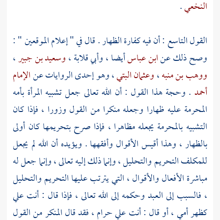
النخعي
.
القول التاسع : أن فيه كفارة الظهار . قال في " إعلام الموقعين " :
وصح ذلك عن
ابن عباس
أيضا ،
وأبي قلابة
،
وسعيد بن جبير
،
ووهب بن منبه
،
وعثمان البتي
، وهو إحدى الروايات عن
الإمام
أحمد
. وحجة هذا القول : أن الله تعالى جعل تشبيه المرأة بأمه
المحرمة عليه ظهارا وجعله منكرا من القول وزورا ، فإذا كان
التشبيه بالمحرمة يجعله مظاهرا ، فإذا صرح بتحريمها كان أولى
بالظهار ، وهذا أقيس الأقوال وأفقهها . ويؤيده أن الله لم يجعل
للمكلف التحريم والتحليل ، وإنما ذلك إليه تعالى ، وإنما جعل له
مباشرة الأفعال والأقوال ، التي يترتب عليها التحريم والتحليل
، فالسبب إلى العبد وحكمه إلى الله تعالى ، فإذا قال : أنت علي
كظهر أمي ، أو قال : أنت علي حرام ، فقد قال المنكر من القول