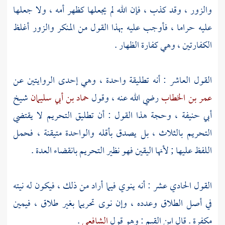
والزور ، وقد كذب ، فإن الله لم يجعلها كظهر أمه ، ولا جعلها
عليه حراما ، فأوجب عليه بهذا القول من المنكر والزور أغلظ
الكفارتين ، وهي كفارة الظهار .
القول العاشر : أنه تطليقة واحدة ، وهي إحدى الروايتين عن
عمر بن الخطاب
رضي الله عنه ، وقول
حماد بن أبي سليمان
شيخ
أبي حنيفة ، وحجة هذا القول : أن تطليق التحريم لا يقتضي
التحريم بالثلاث ، بل يصدق بأقله والواحدة متيقنة ، فحمل
اللفظ عليها ; لأنها اليقين فهو نظير التحريم بانقضاء العدة .
القول الحادي عشر : أنه ينوي فيما أراد من ذلك ، فيكون له نيته
في أصل الطلاق وعدده ، وإن نوى تحريما بغير طلاق ، فيمين
مكفرة . قال
ابن القيم
: وهو قول
الشافعي
.