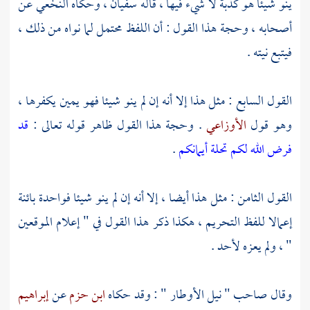
ينو شيئا هو كذبة لا شيء فيها ، قاله
سفيان
، وحكاه
النخعي
عن
أصحابه ، وحجة هذا القول : أن اللفظ محتمل لما نواه من ذلك ،
فيتبع نيته .
القول السابع : مثل هذا إلا أنه إن لم ينو شيئا فهو يمين يكفرها ،
وهو قول
الأوزاعي
. وحجة هذا القول ظاهر قوله تعالى :
قد
فرض الله لكم تحلة أيمانكم
.
القول الثامن : مثل هذا أيضا ، إلا أنه إن لم ينو شيئا فواحدة بائنة
إعمالا للفظ التحريم ، هكذا ذكر هذا القول في " إعلام الموقعين
" ، ولم يعزه لأحد .
وقال صاحب " نيل الأوطار " : وقد حكاه
ابن حزم
عن
إبراهيم