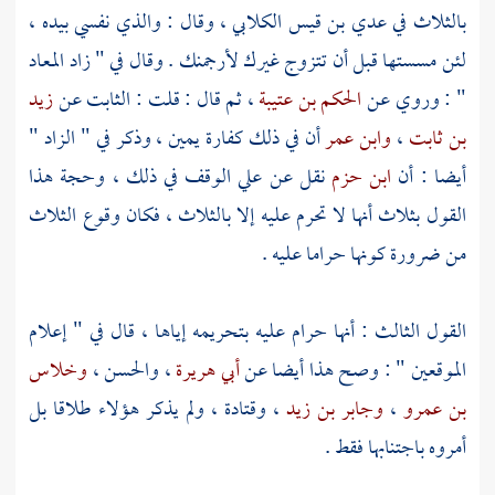
بالثلاث في
عدي بن قيس الكلابي
، وقال : والذي نفسي بيده ،
لئن مسستها قبل أن تتزوج غيرك لأرجمنك . وقال في " زاد المعاد
" : وروي عن
الحكم بن عتيبة
، ثم قال : قلت : الثابت عن
زيد
بن ثابت
،
وابن عمر
أن في ذلك كفارة يمين ، وذكر في " الزاد "
أيضا : أن
ابن حزم
نقل عن
علي
الوقف في ذلك ، وحجة هذا
القول بثلاث أنها لا تحرم عليه إلا بالثلاث ، فكان وقوع الثلاث
من ضرورة كونها حراما عليه .
القول الثالث : أنها حرام عليه بتحريمه إياها ، قال في " إعلام
الموقعين " : وصح هذا أيضا عن
أبي هريرة
،
والحسن
،
وخلاس
بن عمرو
،
وجابر بن زيد
،
وقتادة
، ولم يذكر هؤلاء طلاقا بل
أمروه باجتنابها فقط .