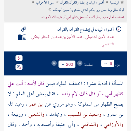
الرئيسية
أضواء البيان في إيضاح القرآن بالقرآن
سورة الأحزاب
تراجم الأعلام
قوله تعالى وما جعل أزواجكم اللائي تظاهرون منهن أمهاتكم
اختلف العلماء فيمن قال لأمته أنت علي كظهر أمي أو قال ذلك لأم ولده
أضواء البيان في إيضاح القرآن بالقرآن
محمد الأمين الشنقيطي - محمد الأمين بن محمد بن المختار الجنكي
الشنقيطي
جزء
صفحة
6
200
المسألة الحادية عشرة : اختلف العلماء فيمن
قال لأمته : أنت علي
كظهر أمي ، أو قال ذلك لأم ولده
، فقال بعض أهل العلم : لا
يصح الظهار من المملوكة ، وهو مروي عن
ابن عمر
،
وعبد الله
بن عمرو
،
وسعيد بن المسيب
،
ومجاهد ،
والشعبي
،
وربيعة
،
والأوزاعي
،
والشافعي
،
وأبي حنيفة
وأصحابه ،
وأحمد
. وقال