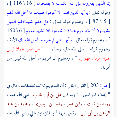
إن الذين يفترون على الله الكذب لا يفلحون
[ 16 \ 116 ] ،
وقوله تعالى :
ياأيها الذين آمنوا لا تحرموا طيبات ما أحل الله لكم
[ 5 \ 87 ] ، وعموم قوله تعالى :
قل هلم شهداءكم الذين
يشهدون أن الله حرم هذا فإن شهدوا فلا تشهد معهم
[ 6 \ 150
] ، وعموم قوله تعالى :
ياأيها النبي لم تحرم ما أحل الله لك
الآية ،
وعموم قوله - صلى الله عليه وسلم - : "
من عمل عملا ليس
عليه أمرنا ، فهو رد
" ، ومعلوم أن تحريم ما أحل الله ليس من
أمرنا .
[
ص:
203 ]
القول الثاني : أن التحريم ثلاث تطليقات ، قال في
" إعلام الموقعين " : وبه قال
علي بن أبي طالب
رضي الله عنه ،
وزيد بن ثابت
،
وابن عمر
،
والحسن البصري
،
ومحمد بن عبد
الرحمن بن أبي ليلى
. وقضى فيها أمير المؤمنين
علي
رضي الله عنه