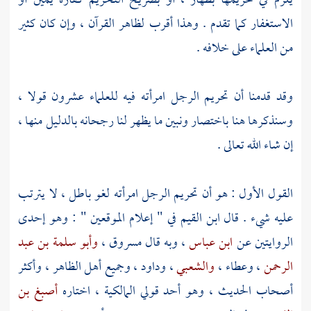
يلزم في تحريمها بظهار ، أو بصريح التحريم كفارة يمين أو
الاستغفار كما تقدم . وهذا أقرب لظاهر القرآن ، وإن كان كثير
من العلماء على خلافه .
وقد قدمنا أن تحريم الرجل امرأته فيه للعلماء عشرون قولا ،
وسنذكرها هنا باختصار ونبين ما يظهر لنا رجحانه بالدليل منها ،
إن شاء الله تعالى .
القول الأول : هو أن تحريم الرجل امرأته لغو باطل ، لا يترتب
عليه شيء . قال
ابن القيم
في " إعلام الموقعين " : وهو إحدى
الروايتين عن
ابن عباس
، وبه قال
مسروق
،
وأبو سلمة بن عبد
الرحمن
،
وعطاء
،
والشعبي
،
وداود
، وجميع
أهل الظاهر
، وأكثر
أصحاب الحديث ، وهو أحد قولي المالكية ، اختاره
أصبغ بن