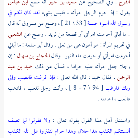
الفرج
. وفي الصحيح عن
سعيد بن جبير
أنه سمع
ابن عباس
يقول : إذا حرم الرجل امرأته ، فليس بشيء
لقد كان لكم في
رسول الله أسوة حسنة
[ 33 \ 21 ] ، وصح عن
مسروق
أنه قال
: ما أبالي أحرمت امرأتي أو قصعة من ثريد . وصح عن
الشعبي
في تحريم المرأة : لهو أهون علي من نعلي . وقال
أبو سلمة
: ما أبالي
أحرمت امرأتي أو حرمت ماء النهر . وقال
الحجاج بن منهال
: إن
رجلا جعل امرأته عليه حراما ، فسأل عن ذلك
حميد بن عبد
الرحمن
، فقال
حميد
: قال الله تعالى :
فإذا فرغت فانصب وإلى
ربك فارغب
[ 94 \ 7 - 8 ] ، وأنت رجل تلعب ، فاذهب
فالعب ، ا هـ منه .
واستدل أهل هذا القول بقوله تعالى :
ولا تقولوا لما تصف
ألسنتكم الكذب هذا حلال وهذا حرام لتفتروا على الله الكذب