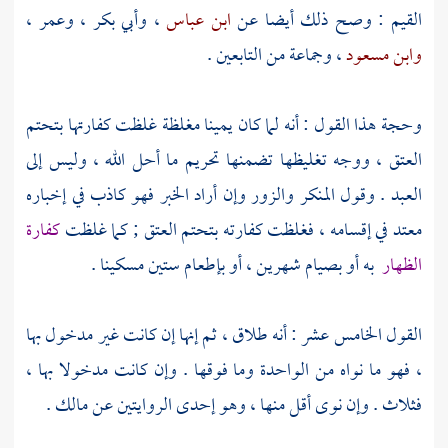
القيم
: وصح ذلك أيضا عن
ابن عباس
،
وأبي بكر
،
وعمر
،
وابن مسعود
، وجماعة من التابعين .
وحجة هذا القول : أنه لما كان يمينا مغلظة غلظت كفارتها بتحتم
العتق ، ووجه تغليظها تضمنها تحريم ما أحل الله ، وليس إلى
العبد . وقول المنكر والزور وإن أراد الخبر فهو كاذب في إخباره
معتد في إقسامه ، فغلظت كفارته بتحتم العتق ; كما غلظت
كفارة
الظهار
به أو بصيام شهرين ، أو بإطعام ستين مسكينا .
القول الخامس عشر : أنه طلاق ، ثم إنها إن كانت غير مدخول بها
، فهو ما نواه من الواحدة وما فوقها . وإن كانت مدخولا بها ،
فثلاث . وإن نوى أقل منها ، وهو إحدى الروايتين عن
مالك
.