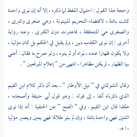
وحجة هذا القول : احتمال اللفظ لما ذكره ، إلا أنه إن نوى واحدة
كانت بائنة ، لاقتضاء التحريم للبينونة ، وهي صغرى وكبرى ،
والصغرى هي المتحققة ، فاعتبرت دون الكبرى . وعنه رواية
أخرى : إن نوى الكذب دين ، ولم يقبل في الحكم بل كان مؤليا ،
ولا يكون ظهارا عنده ، نواه أو لم ينوه ، ولو صرح به فقال : أعني
بها الظهار ، لم يكن مظاهرا ، انتهى من " إعلام الموقعين " .
وقال
الشوكاني
في " نيل الأوطار " ، بعد أن ذكر كلام
ابن القيم
الذي ذكرناه آنفا ، إلى قوله : وهو قول
أبي حنيفة
وأصحابه ،
هكذا قال
ابن القيم
. وفي " الفتح " عن الحنفية : أنه إذا نوى
اثنتين فهي واحدة بائنة ، وإن لم ينو طلاقا فهي يمين ويصير مؤليا
، ا هـ .