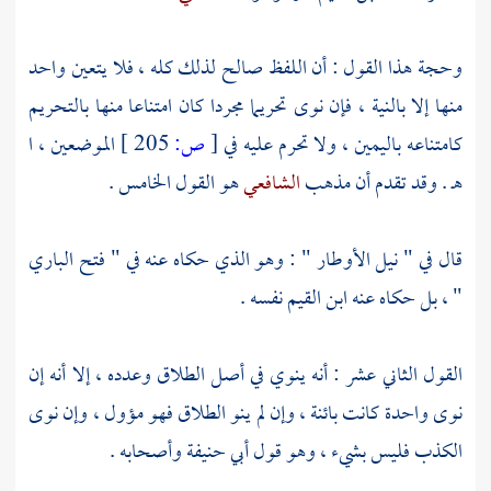
وحجة هذا القول : أن اللفظ صالح لذلك كله ، فلا يتعين واحد
منها إلا بالنية ، فإن نوى تحريما مجردا كان امتناعا منها بالتحريم
كامتناعه باليمين ، ولا تحرم عليه في
[
ص:
205 ]
الموضعين ، ا
هـ . وقد تقدم أن مذهب
الشافعي
هو القول الخامس .
قال في " نيل الأوطار " : وهو الذي حكاه عنه في " فتح الباري
" ، بل حكاه عنه
ابن القيم
نفسه .
القول الثاني عشر : أنه ينوي في أصل الطلاق وعدده ، إلا أنه إن
نوى واحدة كانت بائنة ، وإن لم ينو الطلاق فهو مؤول ، وإن نوى
الكذب فليس بشيء ، وهو قول
أبي حنيفة
وأصحابه .