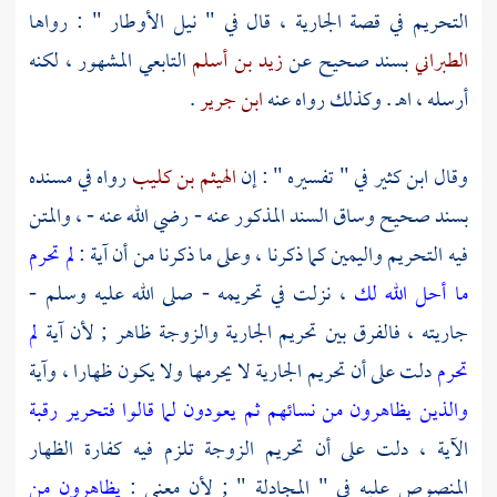
التحريم في قصة الجارية ، قال في " نيل الأوطار " : رواها
الطبراني
بسند صحيح عن
زيد بن أسلم
التابعي المشهور ، لكنه
أرسله ، اهـ . وكذلك رواه عنه
ابن جرير
.
وقال
ابن كثير
في " تفسيره " : إن
الهيثم بن كليب
رواه في مسنده
بسند صحيح وساق السند المذكور عنه - رضي الله عنه - ، والمتن
فيه التحريم واليمين كما ذكرنا ، وعلى ما ذكرنا من أن آية :
لم تحرم
ما أحل الله لك
، نزلت في تحريمه - صلى الله عليه وسلم -
جاريته ، فالفرق بين تحريم الجارية والزوجة ظاهر ; لأن آية
لم
تحرم
دلت على أن تحريم الجارية لا يحرمها ولا يكون ظهارا ، وآية
والذين يظاهرون من نسائهم ثم يعودون لما قالوا فتحرير رقبة
الآية ، دلت على أن تحريم الزوجة تلزم فيه كفارة الظهار
المنصوص عليه في " المجادلة " ; لأن معنى :
يظاهرون من