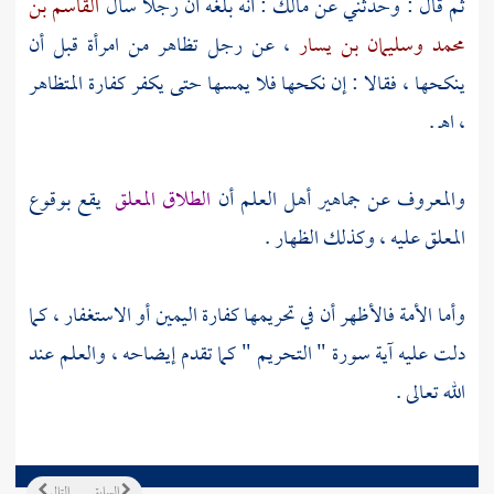
ثم قال : وحدثني عن
مالك
: أنه بلغه أن رجلا سأل
القاسم بن
محمد
وسليمان بن يسار
، عن رجل تظاهر من امرأة قبل أن
ينكحها ، فقالا : إن نكحها فلا يمسها حتى يكفر كفارة المتظاهر
، اهـ .
والمعروف عن جماهير أهل العلم أن
الطلاق المعلق
يقع بوقوع
المعلق عليه ، وكذلك الظهار .
وأما الأمة فالأظهر أن في تحريمها كفارة اليمين أو الاستغفار ، كما
دلت عليه آية سورة " التحريم " كما تقدم إيضاحه ، والعلم عند
الله تعالى .
السابق
التالي