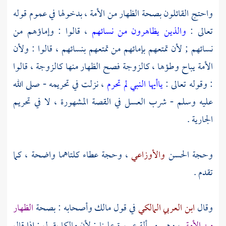
واحتج القائلون بصحة الظهار من الأمة ، بدخولها في عموم قوله
تعالى :
والذين يظاهرون من نسائهم
، قالوا : وإماؤهم من
نسائهم ; لأن تمتعهم بإمائهم من تمتعهم بنسائهم ، قالوا : ولأن
الأمة يباح وطؤها ، كالزوجة فصح الظهار منها كالزوجة ، قالوا
: وقوله تعالى :
ياأيها النبي لم تحرم
، نزلت في تحريمه - صلى الله
عليه وسلم - شرب العسل في القصة المشهورة ، لا في تحريم
الجارية .
وحجة
الحسن
والأوزاعي
، وحجة
عطاء
كلتاهما واضحة ، كما
تقدم .
وقال
ابن العربي المالكي
في قول
مالك
وأصحابه : بصحة
الظهار