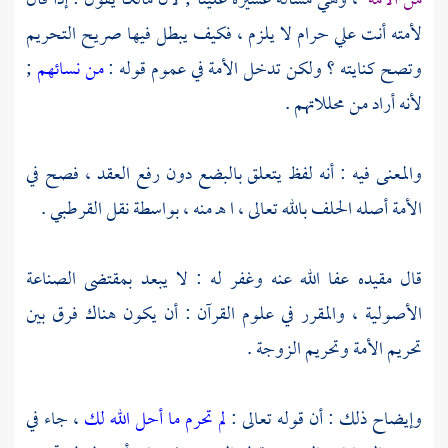
من الأمة
، وهي مسألة عسيرة علينا ; لأن
مالكا
يقول : إذا قال
لأمته أنت علي حرام لا يلزم ، فكيف يبطل فيها صريح التحريم
وتصح كنايته ؟ ولكن تدخل الأمة في عموم قوله :
من نسائهم
;
لأنه أراد من محللاتهم .
والمعنى فيه : أنه لفظ يتعلق بالبضع دون رفع العقد ، فصح في
الأمة أصله الحلف بالله تعالى ، ا هـ منه ، بواسطة نقل
القرطبي
.
قال مقيده عفا الله عنه وغفر له : لا يبعد بمقتضى الصناعة
الأصولية ، والمقرر في علوم القرآن : أن يكون هناك فرق بين
تحريم الأمة وتحريم الزوجة .
وإيضاح ذلك : أن قوله تعالى :
لم تحرم ما أحل الله لك
، جاء في