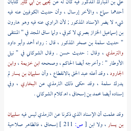
علي بن المبارك
المذكور فيه كان له عن
يحيى بن أبي كثير
كتابان
أحدهما سماع ، والآخر إرسال ، وأن حديث الكوفيين عنه فيه
شيء لا يضر الإسناد المذكور ; لأن الراوي عنه فيه وهو
هارون
بن إسماعيل الخزاز
بصري لا كوفي ، ولما ساق المجد في " المنتقى
" حديث
سلمة بن صخر
المذكور ، قال : رواه
أحمد
وأبو داود
والترمذي
، وقال : حديث حسن . وقال
الشوكاني
في " نيل
الأوطار " : وأخرجه أيضا
الحاكم
، وصححه
ابن خزيمة
،
وابن
الجارود
، وقد أعله
عبد الحق
بالانقطاع ، وأن
سليمان بن يسار
لم
يدرك
سلمة ،
وقد حكى ذلك
الترمذي عن
البخاري
، وفي
إسناده أيضا
محمد بن إسحاق
، اهـ كلام
الشوكاني
.
وقد علمت أن الإسناد الذي ذكرنا عن
الترمذي
ليس فيه
سليمان
بن يسار
، ولا
ابن
[
ص:
211 ]
إسحاق
، فالظاهر صلاحية