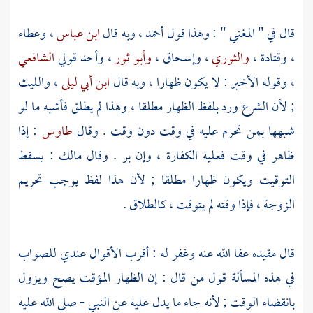
قال في " المغني " : وهذا قول
أحمد
، وبه قال
ابن عباس
،
وعطاء
،
وقتادة
،
والثوري
، وإسحاق
،
وأبو ثور
، وأحد قولي
الشافعي
، وقوله الأخير : لا يكون ظهارا ، وبه قال
ابن أبي ليلى
،
والليث
; لأن الشرع ورد بلفظ الظهار مطلقا ، وهذا لم يطلق فأشبه ما لو
شبهها بمن تحرم عليه في وقت دون وقت . وقال
طاوس
: إذا
ظاهر في وقت فعليه الكفارة ، وإن بر . وقال
مالك
: يسقط
التوقيت ويكون ظهارا مطلقا ; لأن هذا لفظ يوجب تحريم
الزوجة ، فإذا وقته لم يتوقت ، كالطلاق .
قال مقيده عفا الله عنه وغفر له : أقرب الأقوال عندي للصواب
في هذه المسألة قول من قال : إن الظهار المؤقت يصح ويزول
بانقضاء الوقت ; لأنه جاء ما يدل عليه عن النبي - صلى الله عليه