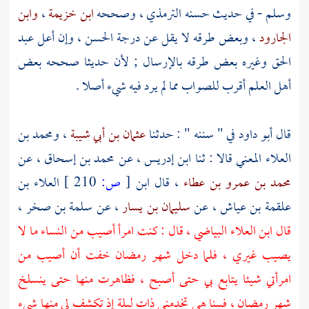
وسلم - في حديث حسنه
الترمذي
، وصححه
ابن خزيمة
،
وابن
الجارود
، وبعض طرقه لا يقل عن درجة الحسن ، وإن أعل
عبد
الحق
وغيره بعض طرقه بالإرسال ; لأن حديثا صححه بعض
أهل العلم أقرب للصواب مما لم يرد فيه شيء أصلا .
قال
أبو داود
في " سننه " : حدثنا
عثمان بن أبي شيبة
،
ومحمد بن
العلاء المعني
قالا : ثنا
ابن إدريس
، عن
محمد بن إسحاق
، عن
محمد بن عمرو بن عطاء
، قال
ابن
[
ص:
210 ]
العلاء بن
علقمة بن عياش
، عن
سليمان بن يسار
، عن
سلمة بن صخر
،
قال
ابن العلاء البياضي
، قال : كنت امرأ أصيب من النساء ما لا
يصيب غيري ، فلما دخل شهر رمضان خفت أن أصيب من
امرأتي شيئا يتابع بي حتى أصبح ، فظاهرت منها حتى ينسلخ
شهر رمضان ، فبينا هي تخدمني ذات ليلة إذ تكشف لي منها شيء