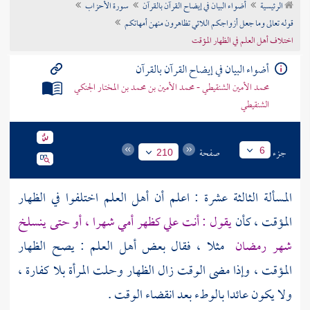
الرئيسية
أضواء البيان في إيضاح القرآن بالقرآن
سورة الأحزاب
تراجم الأعلام
قوله تعالى وما جعل أزواجكم اللائي تظاهرون منهن أمهاتكم
اختلاف أهل العلم في الظهار المؤقت
أضواء البيان في إيضاح القرآن بالقرآن
محمد الأمين الشنقيطي - محمد الأمين بن محمد بن المختار الجنكي
الشنقيطي
جزء
صفحة
6
210
المسألة الثالثة عشرة : اعلم أن أهل العلم اختلفوا في الظهار
المؤقت ، كأن
يقول : أنت علي كظهر أمي شهرا ، أو حتى ينسلخ
شهر رمضان
مثلا ، فقال بعض أهل العلم : يصح الظهار
المؤقت ، وإذا مضى الوقت زال الظهار وحلت المرأة بلا كفارة ،
ولا يكون عائدا بالوطء بعد انقضاء الوقت .