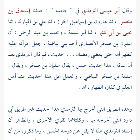
وقال
أبو عيسى الترمذي
في " جامعه " : حدثنا
إسحاق بن
منصور
، ثنا
هارون بن إسماعيل الخزاز
، ثنا
علي بن المبارك
، ثنا
يحيى بن أبي كثير
، ثنا
أبو سلمة
،
ومحمد بن عبد الرحمن
: أن
سلمان بن صخر الأنصاري
أحد
بني بياضة
، جعل امرأته عليه
كظهر أمه حتى يمضي رمضان . . . الحديث ، ثم قال
الترمذي
بعد
أن ساقه : هذا حديث حسن ، يقال
سلمان بن صخر
، ويقال :
سلمة بن صخر البياضي
، والعمل على هذا الحديث عند أهل
العلم في كفارة الظهار ، اهـ .
وهذه الطريق التي أخرج بها
الترمذي
هذا الحديث غير طريق
أبي
داود
التي أخرجه بها ، وكلتاهما تقوي الأخرى ، والظاهر أن
إسناد
الترمذي
هذا لا يقل عن درجة الحسن ، وما ذكروه من أن