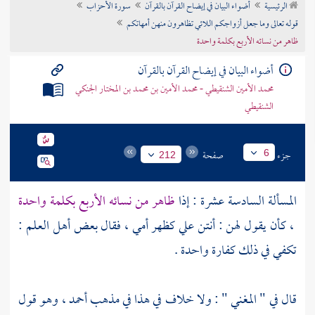
الرئيسية
أضواء البيان في إيضاح القرآن بالقرآن
سورة الأحزاب
تراجم الأعلام
قوله تعالى وما جعل أزواجكم اللائي تظاهرون منهن أمهاتكم
ظاهر من نسائه الأربع بكلمة واحدة
أضواء البيان في إيضاح القرآن بالقرآن
محمد الأمين الشنقيطي - محمد الأمين بن محمد بن المختار الجنكي
الشنقيطي
جزء
صفحة
6
212
المسألة السادسة عشرة : إذا
ظاهر من نسائه الأربع بكلمة واحدة
، كأن يقول لهن : أنتن علي كظهر أمي ، فقال بعض أهل العلم :
تكفي في ذلك كفارة واحدة .
قال في " المغني " : ولا خلاف في هذا في مذهب
أحمد
، وهو قول