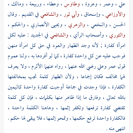
علي
،
وعمر
،
وعروة
،
وطاوس
،
وعطاء
،
وربيعة
،
ومالك
،
والأوزاعي
،
وإسحاق
،
وأبي ثور
،
والشافعي
في القديم . وقال
الحسن
،
والنخعي
،
والزهري
،
ويحيى الأنصاري
،
والحكم
،
والثوري
، وأصحاب الرأي ،
والشافعي
في الجديد : عليه لكل
امرأة كفارة ; لأنه وجد الظهار والعود في حق كل امرأة منهن
فوجب عليه عن كل واحدة كفارة ، كما لو أفردها به ، ولنا عموم
قول
عمر
وعلي
رضي الله عنهما ، رواه عنهما
الأثرم
، ولا يعرف
لهما مخالف فكان إجماعا ، ولأن الظهار كلمة تجب بمخالفتها
الكفارة ، فإذا وجدت في جماعة أوجبت كفارة واحدة كاليمين
بالله تعالى ، وفارق ما إذا ظاهر منها بكلمات ، فإن كل كلمة
تقتضي كفارة ترفعها وتكفر إثمها ، وهاهنا الكلمة واحدة ،
فالكفارة واحدة ترفع حكمها ، وتمحو إثمها ، فلا يبقى لها حكم .
انتهى منه .