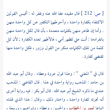
[
ص:
212 ]
قال مقيده عفا الله عنه وغفر له : أقيس القولين
الاكتفاء بكفارة واحدة ، وأحوطهما التكفير عن كل واحدة منهن
. وأما إن ظاهر منهن بكلمات متعددة ، بأن قال لكل واحدة منهن
بانفرادها : أنت علي كظهر أمي ، فالأظهر تعدد الكفارة ; لأن كل
كلمة من تلك الكلمات منكر من القول وزور ، فكل واحدة منها
تقتضي كفارة .
قال في " المغني " : وهذا قول
عروة
وعطاء
. وقال
أبو عبد الله
بن حامد
: المذهب رواية واحدة في هذا . قال
القاضي
: المذهب
عندي ما ذكره
الشيخ أبو عبد الله
. قال
أبو بكر
: فيه رواية أخرى
أنه تجزئه كفارة واحدة ، واختار ذلك ، وقال : هذا الذي قلناه
اتباعا
لعمر بن الخطاب
،
والحسن
،
وعطاء
،
وإبراهيم
،
وربيعة
،