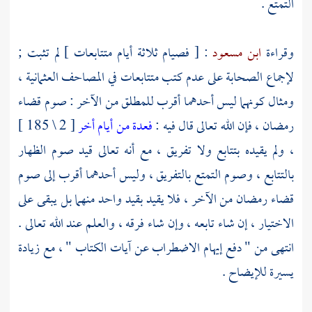
التمتع .
وقراءة
ابن مسعود
: [ فصيام ثلاثة أيام متتابعات ] لم تثبت ;
لإجماع
الصحابة
على عدم كتب متتابعات في المصاحف العثمانية ،
ومثال كونهما ليس أحدهما أقرب للمطلق من الآخر : صوم قضاء
رمضان ، فإن الله تعالى قال فيه :
فعدة من أيام أخر
[ 2 \ 185 ]
، ولم يقيده بتتابع ولا تفريق ، مع أنه تعالى قيد صوم الظهار
بالتتابع ، وصوم التمتع بالتفريق ، وليس أحدهما أقرب إلى صوم
قضاء رمضان من الآخر ، فلا يقيد بقيد واحد منهما بل يبقى على
الاختيار ، إن شاء تابعه ، وإن شاء فرقه ، والعلم عند الله تعالى .
انتهى من " دفع إيهام الاضطراب عن آيات الكتاب " ، مع زيادة
يسيرة للإيضاح .