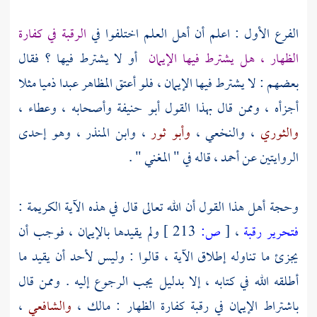
الفرع الأول : اعلم أن أهل العلم اختلفوا في
الرقبة في كفارة
الظهار ، هل يشترط فيها الإيمان
أو لا يشترط فيها ؟ فقال
بعضهم : لا يشترط فيها الإيمان ، فلو أعتق المظاهر عبدا ذميا مثلا
أجزأه ، وممن قال بهذا القول
أبو حنيفة
وأصحابه ،
وعطاء
،
والثوري
،
والنخعي
،
وأبو ثور
،
وابن المنذر
، وهو إحدى
الروايتين عن
أحمد
، قاله في " المغني " .
وحجة أهل هذا القول أن الله تعالى قال في هذه الآية الكريمة :
فتحرير رقبة
،
[
ص:
213 ]
ولم يقيدها بالإيمان ، فوجب أن
يجزئ ما تناوله إطلاق الآية ، قالوا : وليس لأحد أن يقيد ما
أطلقه الله في كتابه ، إلا بدليل يجب الرجوع إليه . وممن قال
باشتراط الإيمان في رقبة كفارة الظهار :
مالك
،
والشافعي
،