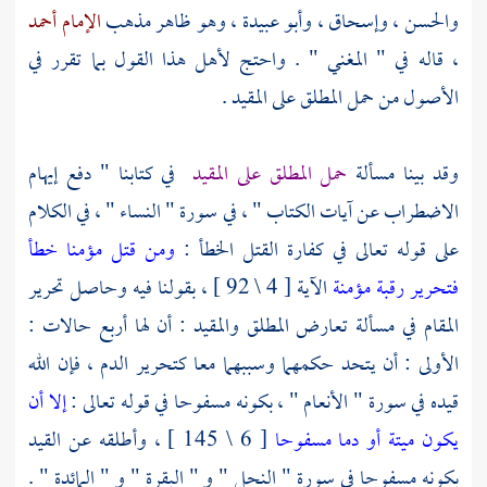
والحسن
،
وإسحاق
،
وأبو عبيدة
، وهو ظاهر مذهب
الإمام أحمد
، قاله في " المغني " . واحتج لأهل هذا القول بما تقرر في
الأصول من حمل المطلق على المقيد .
وقد بينا مسألة
حمل المطلق على المقيد
في كتابنا " دفع إيهام
الاضطراب عن آيات الكتاب " ، في سورة " النساء " ، في الكلام
على قوله تعالى في كفارة القتل الخطأ :
ومن قتل مؤمنا خطأ
فتحرير رقبة مؤمنة
الآية [ 4 \ 92 ] ، بقولنا فيه وحاصل تحرير
المقام في مسألة تعارض المطلق والمقيد : أن لها أربع حالات :
الأولى : أن يتحد حكمهما وسببهما معا كتحرير الدم ، فإن الله
قيده في سورة " الأنعام " ، بكونه مسفوحا في قوله تعالى :
إلا أن
يكون ميتة أو دما مسفوحا
[ 6 \ 145 ] ، وأطلقه عن القيد
بكونه مسفوحا في سورة " النحل " و " البقرة " و " المائدة " .