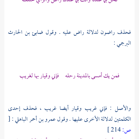
نحن بما عندنا وأنت بما عندك راض والرأي مختلف
فحذف راضون لدلالة راض عليه . وقول
ضابئ بن الحارث
البرجمي
:
فمن يك أمسى بالمدينة رحله فإني وقيار بها لغريب
والأصل : فإني غريب وقيار أيضا غريب ، فحذف إحدى
الكلمتين لدلالة الأخرى عليها . وقول
عمرو بن أحمر الباهلي
:
[
ص:
214 ]