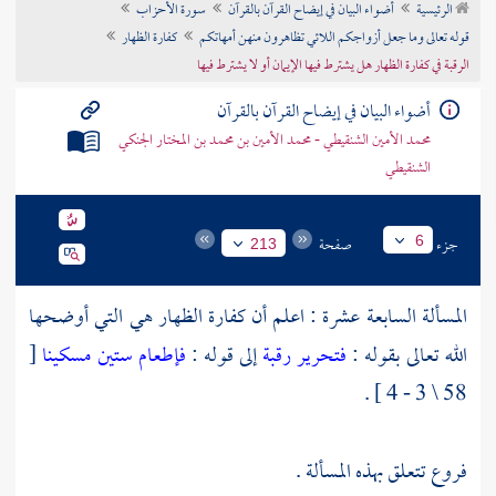
الرئيسية
أضواء البيان في إيضاح القرآن بالقرآن
سورة الأحزاب
تراجم الأعلام
قوله تعالى وما جعل أزواجكم اللائي تظاهرون منهن أمهاتكم
كفارة الظهار
الرقبة في كفارة الظهار هل يشترط فيها الإيمان أو لا يشترط فيها
أضواء البيان في إيضاح القرآن بالقرآن
محمد الأمين الشنقيطي - محمد الأمين بن محمد بن المختار الجنكي
الشنقيطي
جزء
صفحة
6
213
المسألة السابعة عشرة : اعلم أن كفارة الظهار هي التي أوضحها
الله تعالى بقوله :
فتحرير رقبة
إلى قوله :
فإطعام ستين مسكينا
[
58 \ 3 - 4 ] .
فروع تتعلق بهذه المسألة .