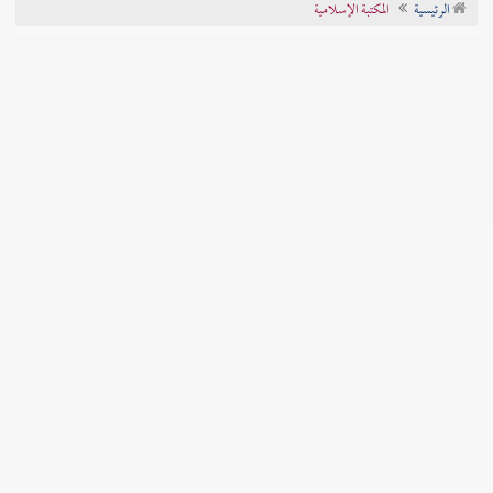
الرئيسية
المكتبة الإسلامية
تراجم الأعلام