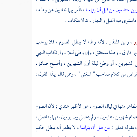
ن متتابعين من قبل أن يتماسا
، فأمر بهما خاليين عن وطء ،
، فاستوى فيه الليل والنهار ، كالاعتكاف .
ور
،
وابن المنذر
; لأنه وطء لا يبطل الصوم ، فلا يوجب
غير فارق ، وهذا متحقق ، وإن وطئ ليلا ، وارتكاب النهي
قبل الشهرين ، أو وطئ ليلة أول الشهرين ، وأصبح صائما ،
الغرض من كلام صاحب " المغني " ، وممن قال بهذا القول :
لمظاهر منها في ليال الصوم ، هو الأظهر عندي ; لأن الصوم
صام شهرين متتابعين ، ولم يفصل بين يومين منهما بفاصل ،
بقوله تعالى :
من قبل أن يتماسا
، لا يظهر أنه يبطل حكم