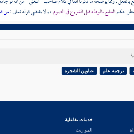
اقع بالفعل ، ومما يوضحه ما ذكرنا آنفا في كلام صاحب " المغني " من أنه لو جا
يبطل حكم
التتابع بالوطء قبل الشروع في الصوم
، ولا يقتضي قوله تعالى :
من قبل
ية
ترجمة علم
عناوين الشجرة
خدمات تفاعلية
اة
المواريث