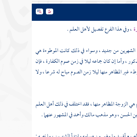
رة
، وفي هذا الفرع تفصيل لأهل العلم .
اف الشهرين من جديد ، وسواء في ذلك كانت الموطوءة هي
كور ، وأما إن كان جماعه ليلا في زمن صوم الكفارة ، فإن
طء غير المظاهر منها ليلا زمن الصوم مباح له شرعا ، ولا
م هي الزوجة المظاهر منها ، فقد اختلف في ذلك أهل العلم
بن الحسن
، وهو مذهب
مالك
وأحمد
في المشهور عنهما .
 الصوم أفسد ما مضى من صيامه وابتدأ الشهرين ، ما نصه :