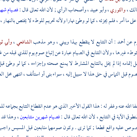
الك
،
والثوري
،
وأبو عبيد
، وأصحاب الرأي ; لأن الله تعالى قال :
فصيام شهري
 على ما أمر ، فلم يجزئه ، كما لو وطئ نهارا ولأنه تحريم للوطء لا يختص بالنهار 
رم
عن
أحمد
: أن التتابع لا ينقطع بهذا ويبني ، وهو مذهب
الشافعي
،
وأبي ث
وطء غيرها ، ولأن التتابع في الصيام عبارة عن إتباع صوم يوم للذي قبله من 
ل إتمامه إذا لم يخل بالتتابع المشترط لا يمنع صحته وإجزاءه ، كما لو وطئ 
لصوم قبل التماس في حق هذا لا سبيل إليه ، سواء بنى أو استأنف ، انتهى محل 
فا الله عنه وغفر له : هذا القول الأخير الذي هو عدم انقطاع التتابع بجماعه ل
نطوق الآية في التتابع ، لأن الله تعالى قال :
فصيام شهرين متتابعين
، وهذا قد 
منصوص عليه واقع قطعا ; كما ترى . وكون صومهما متابعين قبل المسيس واجب 