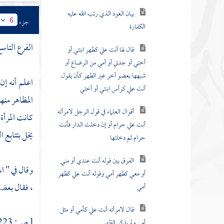
بيان العود الذي رتب الله عليه
الكفارة
جزء
6
قال لها أنت علي كظهر ابنتي أو
الفرع التاس
أختي أو جدتي أو أمي من الرضاع أو
شبهها بعضو آخر غير الظهر كأن يقول
اعلم أنه إن
أنت علي كرأس ابنتي أو أختي
المظاهر منه
أقوال العلماء في قول الرجل لامرأته
كانت المرأة
أنت علي حرام أو إن دخلت الدار فأنت
حرام ثم دخلتها
يخل بتتابع ا
الفرق بين قوله أنت عندي أو مني
وقال في " ا
أو معي كظهر أمي وقوله أنت علي كظهر
أمي
، فقال بعضه
قال لامرأته أنت علي كأمي أو مثل
أمي ولم يذكر الظهر
[
ص:
223 ]