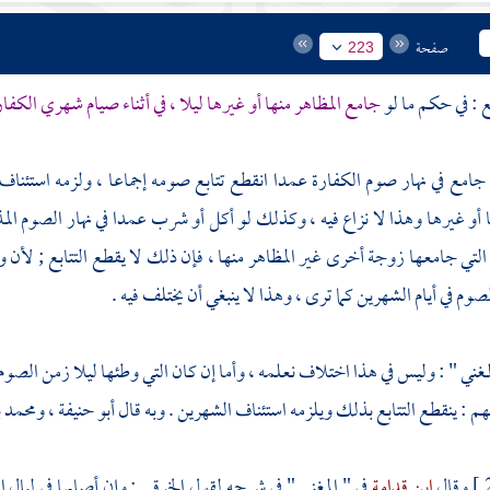
صفحة
223
ع : في حكم ما لو
جامع المظاهر منها أو غيرها ليلا ، في أثناء صيام شهري الكفا
 جامع في نهار صوم الكفارة عمدا انقطع تتابع صومه إجماعا ، ولزمه استئن
ا أو غيرها وهذا لا نزاع فيه ، وكذلك لو أكل أو شرب عمدا في نهار الصوم المذ
 التي جامعها زوجة أخرى غير المظاهر منها ، فإن ذلك لا يقطع التتابع ; لأن و
لصوم في أيام الشهرين كما ترى ، وهذا لا ينبغي أن يختلف فيه .
لمغني " : وليس في هذا اختلاف نعلمه ، وأما إن كان التي وطئها ليلا زمن الصو
م : ينقطع التتابع بذلك ويلزمه استئناف الشهرين . وبه قال
أبو حنيفة
،
ومحمد 
وقال
ابن قدامة
في " المغني " في شرحه لقول
الخرقي
: وإن أصابها في ليال