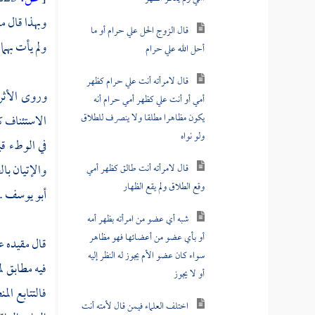
وبهذا قال
م
قال الزوج الحل علي حرام أو ما
أحل الله علي حرام
ولم يأت بهما
قال لامرأته أنت علي حرام كظهر
أمي أو أنت علي كظهر أمي حرام أنه
وروى
الأث
يكون مظاهرا مطلقا ولا ينصرف للطلاق
الاستئناف ك
ولو نواه
في الوطء قب
قال لامرأته أنت طالق كظهر أمي
والإتيان با
وقع الطلاق ولم يقع الظهار
أبو يوسف
.
شبه أي عضو من امرأته بظهر أمه
أو بأي عضو من أعضائها فهو مظاهر
قال مقيده ع
سواء كان عضو الأم يجوز له النظر إليه
فيه مطابق لم
أو لا يجوز
فالتتابع ال
اختلف العلماء فيمن قال لأمته أنت