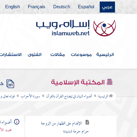
عربي
Español
Deutsch
Français
English
سورة الروم
سورة لقمان
سورة السجدة
سورة الأحزاب
الرئيسية
موسوعات
مقالات
الفتوى
الاستشارات
قوله تعالى يا أيها النبي اتق الله ولا تطع
الكافرين والمنافقين
المكتبة الإسلامية
كتب
قوله تعالى وما جعل أزواجكم اللائي
تظاهرون منهن أمهاتكم
الرئيسية
أضواء البيان في إيضاح القرآن بالقرآن
سورة الأحزاب
قوله تعالى 
تفسير الآية
الإقدام على الظهار من الزوجة
أضواء ال
حرام حرمة شديدة
محمد الأ