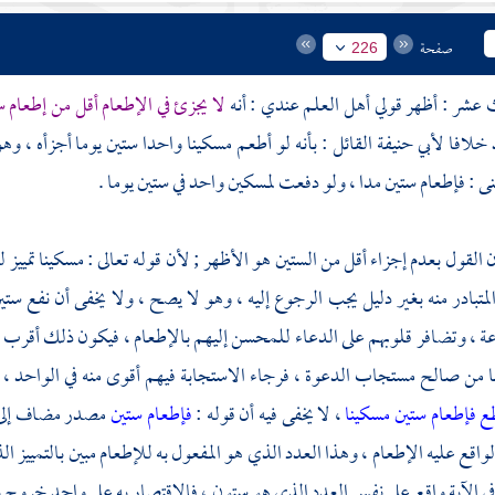
صفحة
226
ث عشر : أظهر قولي أهل العلم عندي : أنه
لا يجزئ في الإطعام أقل من إطعام 
د
خلافا
لأبي حنيفة
القائل : بأنه لو أطعم مسكينا واحدا ستين يوما أجزأه ، و
عنى : فإطعام ستين مدا ، ولو دفعت لمسكين واحد في ستين يوما .
: إن القول بعدم إجزاء أقل من الستين هو الأظهر ; لأن قوله تعالى : مسكينا تم
متبادر منه بغير دليل يجب الرجوع إليه ، وهو لا يصح ، ولا يخفى أن نفع ستي
ة ، وتضافر قلوبهم على الدعاء للمحسن إليهم بالإطعام ، فيكون ذلك أقرب إل
با من صالح مستجاب الدعوة ، فرجاء الاستجابة فيهم أقوى منه في الواحد ، كم
ع فإطعام ستين مسكينا
، لا يخفى فيه أن قوله :
فإطعام ستين
مصدر مضاف إلى م
لواقع عليه الإطعام ، وهذا العدد الذي هو المفعول به للإطعام مبين بالتمييز ال
في الآية واقع على نفس العدد الذي هو ستون ، فالاقتصار به على واحد خروج ب