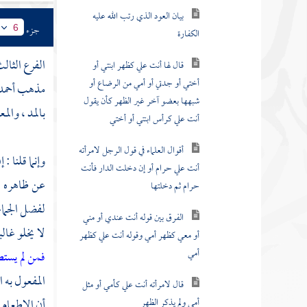
بيان العود الذي رتب الله عليه
الكفارة
جزء
6
قال لها أنت علي كظهر ابنتي أو
الفرع الثال
أختي أو جدتي أو أمي من الرضاع أو
مذهب
أحم
شبهها بعضو آخر غير الظهر كأن يقول
بالمد ، والم
أنت علي كرأس ابنتي أو أختي
أقوال العلماء في قول الرجل لامرأته
وإنما قلنا 
أنت علي حرام أو إن دخلت الدار فأنت
حرام ثم دخلتها
عن ظاهره ال
لفضل الجماع
الفرق بين قوله أنت عندي أو مني
لا يخلو غال
أو معي كظهر أمي وقوله أنت علي كظهر
أمي
فمن لم يستط
المفعول به ا
قال لامرأته أنت علي كأمي أو مثل
أمي ولم يذكر الظهر
أن الإطعام 