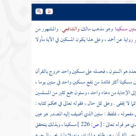
ستين مسكينا
وهو مذهب
مالك
والشافعي
. والمشهور من
هو رواية عن
أحمد
، وعلى هذا يكون المسكين في الآية مأولا
ييز لعدد هو الستون ، فحمله على مسكين واحد خروج بالقرآن
ن مسكينا أكثر فائدة من نفع مسكين واحد في ستين يوما ،
ى الإجابة من دعاء واحد ، وستون جمع كثير من المسلمين
ا لا يخفى . وعلى كل حال ، فقوله تعالى في محكم كتابه :
فعوله ، فلفظ : ستين الذي أضيف إليه المصدر هو عين
ذي هو قوله تعالى :
[
ص:
226 ]
مسكينا ، وبذلك يتحقق
نص القرآن ، عن ظاهره المتبادر منه بلا دليل يجب الرجوع