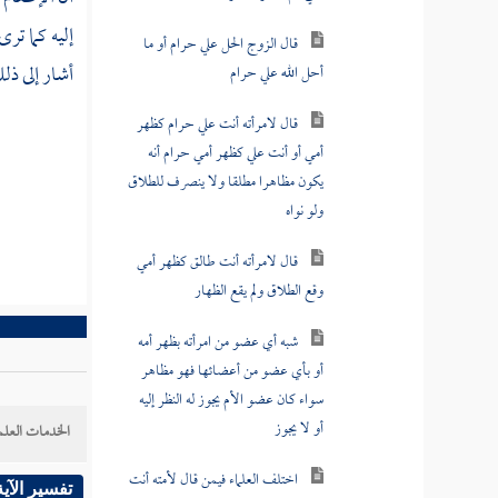
إليه كما ترى
قال الزوج الحل علي حرام أو ما
أحل الله علي حرام
أشار إلى ذل
قال لامرأته أنت علي حرام كظهر
أمي أو أنت علي كظهر أمي حرام أنه
يكون مظاهرا مطلقا ولا ينصرف للطلاق
ولو نواه
قال لامرأته أنت طالق كظهر أمي
وقع الطلاق ولم يقع الظهار
شبه أي عضو من امرأته بظهر أمه
أو بأي عضو من أعضائها فهو مظاهر
سواء كان عضو الأم يجوز له النظر إليه
أو لا يجوز
الخدمات العلم
اختلف العلماء فيمن قال لأمته أنت
تفسير الآية