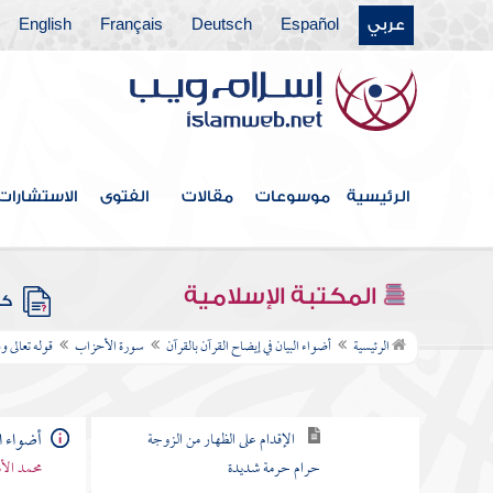
عربي
Español
Deutsch
Français
English
سورة الروم
سورة لقمان
سورة السجدة
سورة الأحزاب
الرئيسية
موسوعات
مقالات
الفتوى
الاستشارات
قوله تعالى يا أيها النبي اتق الله ولا تطع
الكافرين والمنافقين
المكتبة الإسلامية
كتب
قوله تعالى وما جعل أزواجكم اللائي
تظاهرون منهن أمهاتكم
الرئيسية
أضواء البيان في إيضاح القرآن بالقرآن
سورة الأحزاب
قوله تعالى 
تفسير الآية
الإقدام على الظهار من الزوجة
أضواء ال
حرام حرمة شديدة
محمد الأ